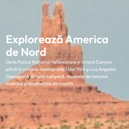
Explorează America
de Nord
De la Parcul Național Yellowstone și Grand Canyon
până la orașele cosmopolite New York și Los Angeles.
Descoperă cultura indigenă, muzeele de renume
mondial și destinațiile de coastă.