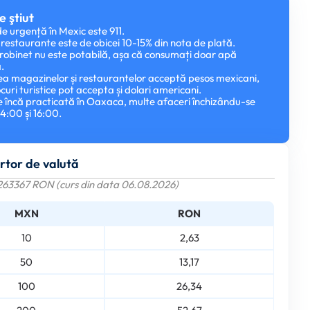
e ştiut
e urgență în Mexic este 911.
în restaurante este de obicei 10-15% din nota de plată.
 robinet nu este potabilă, așa că consumați doar apă
.
ea magazinelor și restaurantelor acceptă pesos mexicani,
curi turistice pot accepta și dolari americani.
te încă practicată în Oaxaca, multe afaceri închizându-se
14:00 și 16:00.
rtor de valută
263367 RON (curs din data 06.08.2026)
MXN
RON
10
2,63
50
13,17
100
26,34