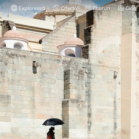
Explorează
Oferte
Zboruri
Blog