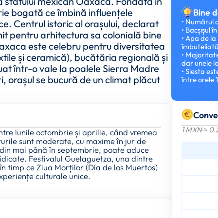
a statului mexican Oaxaca. Fondată în
orie bogată ce îmbină influențele
Bine d
• Numărul d
e. Centrul istoric al orașului, declarat
• Bacșișul 
t pentru arhitectura sa colonială bine
• Apa de la
Oaxaca este celebru pentru diversitatea
îmbuteliată
• Majoritat
extile și ceramică), bucătăria regională și
dar unele lo
tuat într-o vale la poalele Sierra Madre
• Siesta es
ri, orașul se bucură de un climat plăcut
între orele 
Conve
1 MXN ≈ 0.
tre lunile octombrie și aprilie, când vremea
turile sunt moderate, cu maxime în jur de
s, din mai până în septembrie, poate aduce
idicate. Festivalul Guelaguetza, una dintre
, în timp ce Ziua Morților (Día de los Muertos)
xperiențe culturale unice.