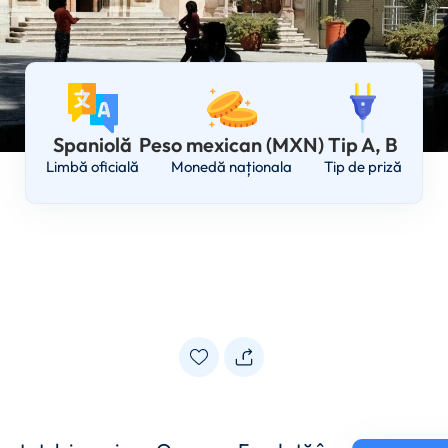
Spaniolă
Peso mexican (MXN)
Tip A, B
Limbă oficială
Monedă naționala
Tip de priză