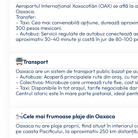
Aeroportul Internațional Xoxocotlán (OAX) se află la 
Oaxaca.
Transfer:
– Taxi: Cea mai convenabilă opțiune, durează aproxim
300 pesos mexicani.
– Autobuz: Servicii regulate de autobuz conectează ae
aproximativ 30-40 minute și costă în jur de 80-100 p
Transport
Oaxaca are un sistem de transport public bazat pe aut
– Autobuze: Acoperă principalele rute din oraș, cu tar
– Colectivos: Microbuze care urmează rute fixe, cost s
– Taxi: Disponibile în tot orașul, tarife negociabile dar
Centrul istoric este în mare parte pietonal, ideal pent
Cele mai frumoase plaje din Oaxaca
Oaxaca nu are plaje proprii, fiind situat în interiorul 
pe coasta Pacificului, la aproximativ 250 km distanță