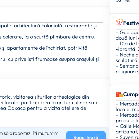
Festiv
cipale, arhitectură colonială, restaurante și
– Guelague
ase colorate, la o scurtă plimbare de centru.
două luni 
– Día de l
și apartamente de închiriat, potrivită
vibrantă,
– Noche d
u, cu priveliști frumoase asupra orașului și
sculptură 
– Semana 
religioase
Cumpă
toric, vizitarea siturilor arheologice din
locale, participarea la un tur culinar sau
– Mercado
Valea Oaxaca pentru a vizita ateliere de
locale, mâ
– Mercado
produse lo
– Calle M
artizanat, 
m să o raportezi. Îți mulțumim
– Suveniru
Raportează