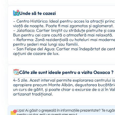
Unde să te cazezi
– Centro Histórico: Ideal pentru acces la atracții prin
viață de noapte. Poate fi mai zgomotos și aglomerat.
– Jalatlaco: Cartier liniștit cu străduțe pietruite și c
Bun pentru cei care caută o atmosferă mai relaxată.
– Reforma: Zonă rezidențială cu hoteluri mai moderne 
pentru șederi mai lungi sau familii.
– San Felipe del Agua: Cartier mai îndepărtat de centr
opțiuni de cazare de lux.
Câte zile sunt ideale pentru a vizita Oaxaca ?
4-5 zile. Acest interval permite explorarea centrului is
apropiere precum Monte Albán, degustarea bucătăriei 
un curs de gătit, și poate chiar o excursie de o zi în 
artizanat tradițional.
Ups! Ai găsit o greșeală în informațiile prezentate? Te rugă
pentru ajutor, ești un aventurier erou!