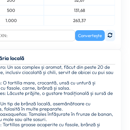
200
52,67
500
131,68
1.000
263,37
Convertește
ăria locală
ro: Un sos complex și aromat, făcut din peste 20 de
, inclusiv ciocolată și chili, servit de obicei cu pui sau
: O tortilla mare, crocantă, unsă cu untură și
cu fasole, carne, brânză și salsa.
es: Lăcuste prăjite, o gustare tradițională și sursă de
: Un tip de brânză locală, asemănătoare cu
, folosită în multe preparate.
 oaxaqueños: Tamales înfășurate în frunze de banan,
 mole sau alte sosuri.
 Tortillas groase acoperite cu fasole, brânză și