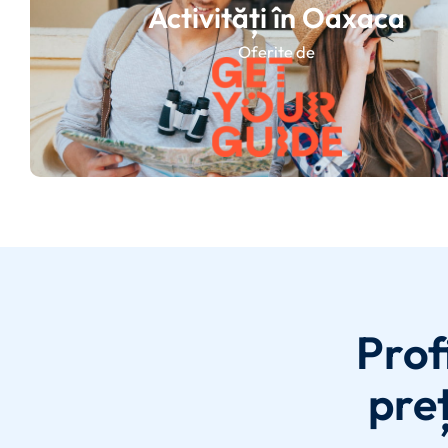
Activități în Oaxaca
Oferite de
Prof
preț