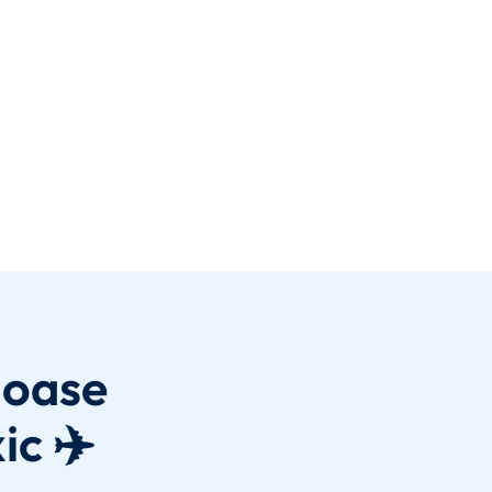
joase
ic ✈️