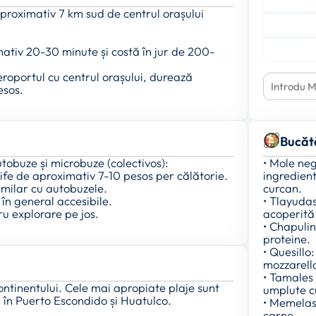
aproximativ 7 km sud de centrul orașului
ativ 20-30 minute și costă în jur de 200-
roportul cu centrul orașului, durează
esos.
Bucăt
obuze și microbuze (colectivos):
• Mole neg
ife de aproximativ 7-10 pesos per călătorie.
ingrediente
imilar cu autobuzele.
curcan.
 în general accesibile.
• Tlayudas
ru explorare pe jos.
acoperită 
• Chapulin
proteine.
• Quesillo
mozzarella
• Tamales
continentului. Cele mai apropiate plaje sunt
umplute cu
, în Puerto Escondido și Huatulco.
• Memelas:
carne.