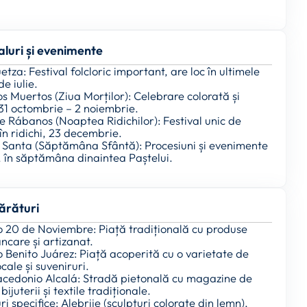
aluri și evenimente
tza: Festival folcloric important, are loc în ultimele
de iulie.
os Muertos (Ziua Morților): Celebrare colorată și
 31 octombrie – 2 noiembrie.
e Rábanos (Noaptea Ridichilor): Festival unic de
în ridichi, 23 decembrie.
Santa (Săptămâna Sfântă): Procesiuni și evenimente
, în săptămâna dinaintea Paștelui.
rături
 20 de Noviembre: Piață tradițională cu produse
ncare și artizanat.
 Benito Juárez: Piață acoperită cu o varietate de
cale și suveniruri.
acedonio Alcalá: Stradă pietonală cu magazine de
bijuterii și textile tradiționale.
ri specifice: Alebrije (sculpturi colorate din lemn),