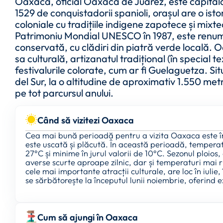
Oaxaca, oficial Oaxaca de Juárez, este capital
1529 de conquistadorii spanioli, orașul are o ist
coloniale cu tradițiile indigene zapotece și mixtec
Patrimoniu Mondial UNESCO în 1987, este renumi
conservată, cu clădiri din piatră verde locală. 
sa culturală, artizanatul tradițional (în special t
festivalurile colorate, cum ar fi Guelaguetza. Si
del Sur, la o altitudine de aproximativ 1.550 met
pe tot parcursul anului.
Când să vizitezi Oaxaca
Cea mai bună perioadă pentru a vizita Oaxaca este în
este uscată și plăcută. În această perioadă, tempera
27°C și minime în jurul valorii de 10°C. Sezonul ploio
averse scurte aproape zilnic, dar și temperaturi mai r
cele mai importante atracții culturale, are loc în iulie
se sărbătorește la începutul lunii noiembrie, oferind e
Cum să ajungi în Oaxaca