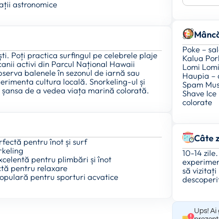
ații astronomice
Mâncă
Poke – sa
i. Poți practica surfingul pe celebrele plaje
Kalua Por
anii activi din Parcul Național Hawaii
Lomi Lomi
bserva balenele în sezonul de iarnă sau
Haupia – 
erimenta cultura locală. Snorkeling-ul și
Spam Musub
nd șansa de a vedea viața marină colorată.
Shave Ice 
colorate
Câte z
fectă pentru înot și surf
rkeling
10-14 zile
xcelentă pentru plimbări și înot
experiment
ctă pentru relaxare
să vizitați
populară pentru sporturi acvatice
descoperiț
Ups! Ai 