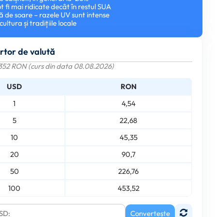
t fi mai ridicate decât în restul SUA
ă de soare – razele UV sunt intense
ultura și tradițiile locale
rtor de valută
5352 RON (curs din data 08.08.2026)
USD
RON
1
4,54
5
22,68
10
45,35
20
90,7
50
226,76
100
453,52
Convertește