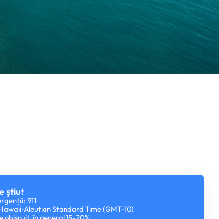
e ştiut
rgență: 911
: Hawaii-Aleutian Standard Time (GMT-10)
te obișnuit, în general 15-20%