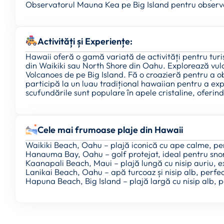
Observatorul Mauna Kea pe Big Island pentru observ
Activități și Experiențe:
Hawaii oferă o gamă variată de activități pentru turișt
din Waikiki sau North Shore din Oahu. Explorează vulc
Volcanoes de pe Big Island. Fă o croazieră pentru a o
participă la un luau tradițional hawaiian pentru a exp
scufundările sunt populare în apele cristaline, oferi
Cele mai frumoase plaje din Hawaii
Waikiki Beach, Oahu – plajă iconică cu ape calme, per
Hanauma Bay, Oahu – golf protejat, ideal pentru sno
Kaanapali Beach, Maui – plajă lungă cu nisip auriu, e
Lanikai Beach, Oahu – apă turcoaz și nisip alb, perfe
Hapuna Beach, Big Island – plajă largă cu nisip alb, 