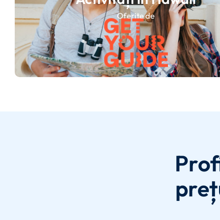
Oferite de
Prof
preț