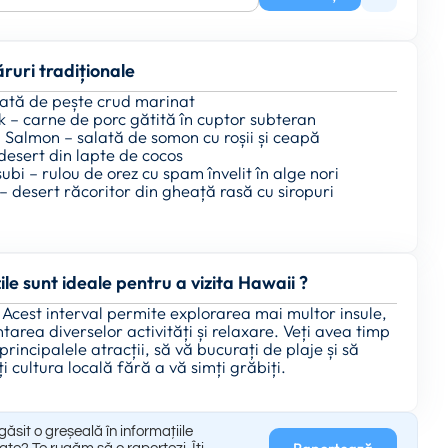
ruri tradiționale
lată de pește crud marinat
k – carne de porc gătită în cuptor subteran
 Salmon – salată de somon cu roșii și ceapă
desert din lapte de cocos
i – rulou de orez cu spam învelit în alge nori
– desert răcoritor din gheață rasă cu siropuri
ile sunt ideale pentru a vizita Hawaii ?
. Acest interval permite explorarea mai multor insule,
area diverselor activități și relaxare. Veți avea timp
 principalele atracții, să vă bucurați de plaje și să
i cultura locală fără a vă simți grăbiți.
găsit o greșeală în informațiile