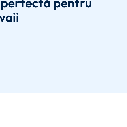
perfectă pentru
waii