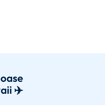
joase
aii ✈️