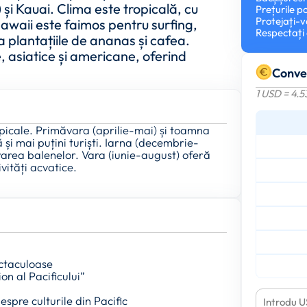
 și Kauai. Clima este tropicală, cu
Prețurile po
Protejați-v
Hawaii este faimos pentru surfing,
Respectați c
 la plantațiile de ananas și cafea.
, asiatice și americane, oferind
Conve
1 USD = 4.
ropicale. Primăvara (aprilie-mai) și toamna
și mai puțini turiști. Iarna (decembrie-
varea balenelor. Vara (iunie-august) oferă
vități acvatice.
ctaculoase
n al Pacificului”
spre culturile din Pacific