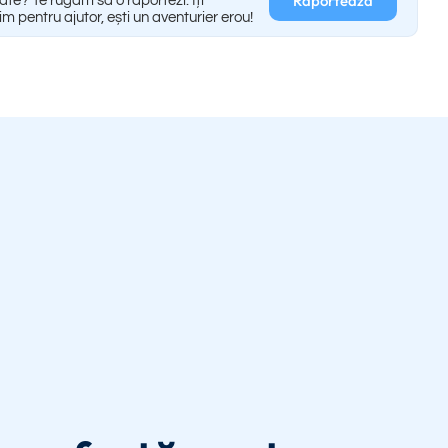
Raportează
ate? Te rugăm să o raportezi. Îți
m pentru ajutor, ești un aventurier erou!