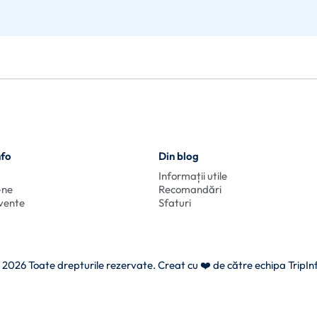
nfo
Din blog
Informații utile
-ne
Recomandări
cvente
Sfaturi
 2026 Toate drepturile rezervate. Creat cu
❤️ de către echipa TripIn