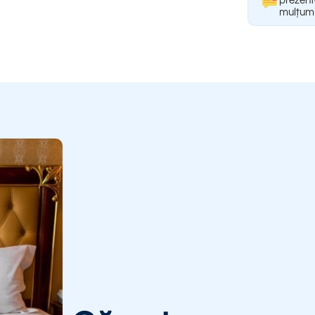
prezent
mulțumi