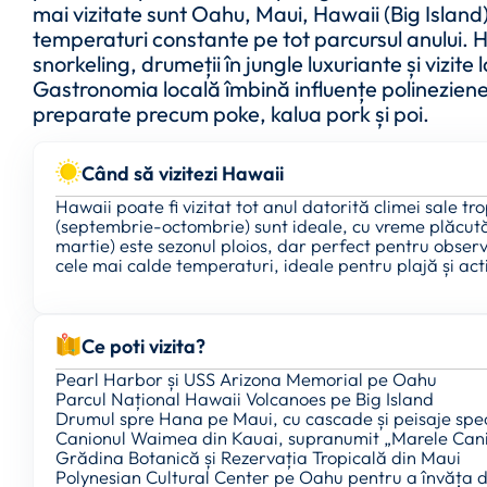
mai vizitate sunt Oahu, Maui, Hawaii (Big Island)
temperaturi constante pe tot parcursul anului. 
snorkeling, drumeții în jungle luxuriante și vizite
Gastronomia locală îmbină influențe polineziene
preparate precum poke, kalua pork și poi.
Când să vizitezi Hawaii
Hawaii poate fi vizitat tot anul datorită climei sale t
(septembrie-octombrie) sunt ideale, cu vreme plăcută 
martie) este sezonul ploios, dar perfect pentru obser
cele mai calde temperaturi, ideale pentru plajă și acti
Ce poti vizita?
Pearl Harbor și USS Arizona Memorial pe Oahu
Parcul Național Hawaii Volcanoes pe Big Island
Drumul spre Hana pe Maui, cu cascade și peisaje spe
Canionul Waimea din Kauai, supranumit „Marele Canio
Grădina Botanică și Rezervația Tropicală din Maui
Polynesian Cultural Center pe Oahu pentru a învăța de