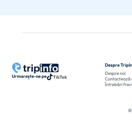
Despre TripI
Despre noi
Urmarește-ne pe
TikTok
Contactează
Întrebări fre
©