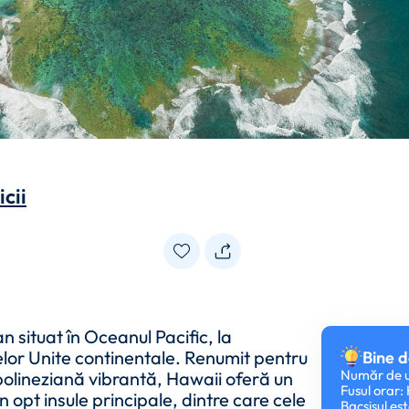
cii
n situat în Oceanul Pacific, la
lor Unite continentale. Renumit pentru
Bine d
Număr de u
ra polineziană vibrantă, Hawaii oferă un
Fusul orar
n opt insule principale, dintre care cele
Bacșișul es