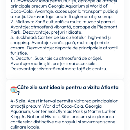
1. Downtown: Ideal pentru turiști, aproape de atracții
principale precum Georgia Aquarium și World of
Coca-Cola. Avantaje: acces ușor la transport public și
atracții. Dezavantaje: poate fi aglomerat și scump.
2. Midtown: Zonă culturală cu multe muzee și parcuri.
Avantaje: atmosferă vibrantă, aproape de Piedmont
Park. Dezavantaje: prețuri ridicate.
3. Buckhead: Cartier de lux cu hoteluri high-end și
shopping. Avantaje: zonă sigură, multe opțiuni de
cazare. Dezavantaje: departe de principalele atracții
turistice.
4. Decatur: Suburbie cu atmosferă de orășel.
Avantaje: mai liniștit, prețuri mai accesibile.
Dezavantaje: distanță mai mare față de centru.
Câte zile sunt ideale pentru a vizita Atlanta
?
4-5 zile. Acest interval permite vizitarea principalelor
atracții precum World of Coca-Cola, Georgia
Aquarium, Centennial Olympic Park și Martin Luther
King Jr. National Historic Site, precum și explorarea
cartierelor distinctive ale orașului și savurarea scenei
culinare locale.