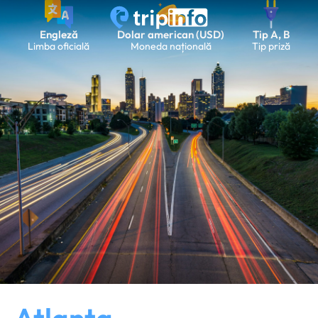
Engleză
Dolar american (USD)
Tip A, B
Limba oficială
Moneda națională
Tip priză