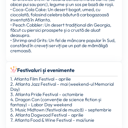
obicei pui sau porc), legume și un sos pe bază de roșii.
• Coca-Cola Cake: Un desert bogat, umed, cu
ciocolată, folosind celebra băutură carbogazoasă
inventată în Atlanta.
• Peach Cobbler: Un desert tradițional din Georgia,
făcut cu piersici proaspete și o crustă de aluat
deasupra.
• Shrimp and Grits: Un fel de mâncare popular în Sud,
constând în creveți serviți pe un pat de mămăligă
cremoasă.
Festivaluri și evenimente
1. Atlanta Film Festival – aprilie
2. Atlanta Jazz Festival – mai (weekend-ul Memorial
Day)
3. Atlanta Pride Festival – octombrie
4. Dragon Con (convenție de science fiction și
fantasy) – Labor Day weekend
5. Music Midtown (festival de muzică) – septembrie
6. Atlanta Dogwood Festival – aprilie
7. Atlanta Food & Wine Festival – mai/iunie