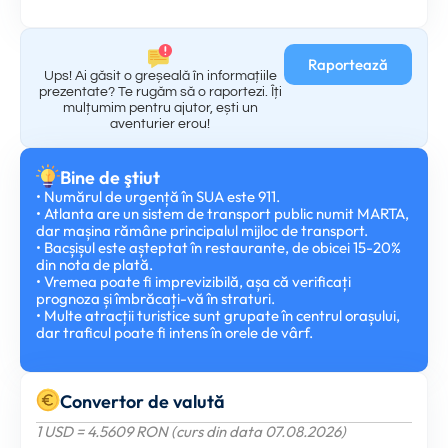
Raportează
Ups! Ai găsit o greșeală în informațiile
prezentate? Te rugăm să o raportezi. Îți
mulțumim pentru ajutor, ești un
aventurier erou!
Bine de ştiut
• Numărul de urgență în SUA este 911.
• Atlanta are un sistem de transport public numit MARTA,
dar mașina rămâne principalul mijloc de transport.
• Bacșișul este așteptat în restaurante, de obicei 15-20%
din nota de plată.
• Vremea poate fi imprevizibilă, așa că verificați
prognoza și îmbrăcați-vă în straturi.
• Multe atracții turistice sunt grupate în centrul orașului,
dar traficul poate fi intens în orele de vârf.
Convertor de valută
1 USD = 4.5609 RON (curs din data 07.08.2026)