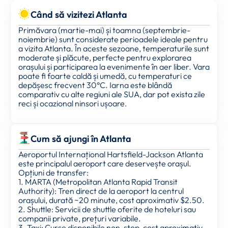
Când să vizitezi Atlanta
Primăvara (martie-mai) și toamna (septembrie-
noiembrie) sunt considerate perioadele ideale pentru
a vizita Atlanta. În aceste sezoane, temperaturile sunt
moderate și plăcute, perfecte pentru explorarea
orașului și participarea la evenimente în aer liber. Vara
poate fi foarte caldă și umedă, cu temperaturi ce
depășesc frecvent 30°C. Iarna este blândă
comparativ cu alte regiuni ale SUA, dar pot exista zile
reci și ocazional ninsori ușoare.
Cum să ajungi în Atlanta
Aeroportul Internațional Hartsfield-Jackson Atlanta
este principalul aeroport care deservește orașul.
Opțiuni de transfer:
1. MARTA (Metropolitan Atlanta Rapid Transit
Authority): Tren direct de la aeroport la centrul
orașului, durată ~20 minute, cost aproximativ $2.50.
2. Shuttle: Servicii de shuttle oferite de hoteluri sau
companii private, prețuri variabile.
3. Taxi: Curse disponibile non-stop, cost aproximativ