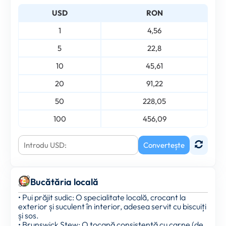
USD
RON
1
4,56
5
22,8
10
45,61
20
91,22
50
228,05
100
456,09
Convertește
Bucătăria locală
• Pui prăjit sudic: O specialitate locală, crocant la
exterior și suculent în interior, adesea servit cu biscuiți
și sos.
• Brunswick Stew: O tocană consistentă cu carne (de