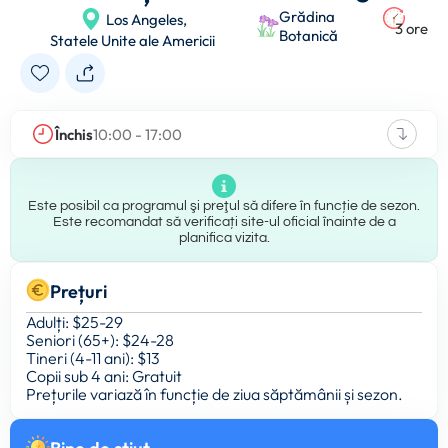
Grădina
Los Angeles,
3 ore
Botanică
Statele Unite ale Americii
Închis
10:00 - 17:00
Este posibil ca programul şi preţul să difere în funcție de sezon.
Este recomandat să verificați site-ul oficial înainte de a
planifica vizita.
Prețuri
Adulți: $25-29
Seniori (65+): $24-28
Tineri (4-11 ani): $13
Copii sub 4 ani: Gratuit
Prețurile variază în funcție de ziua săptămânii și sezon.