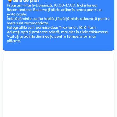
Bine de ştiut
Program: Marți-Duminică, 10:00-17:00. Închis lunea.
Recomandare: Rezervați bilete online în avans pentru a
evita cozile.
Îmbrăcăminte confortabilă și încălțăminte adecvată pentru
mers sunt recomandate.
Fotografiile sunt permise doar în exterior, fără flash.
Aduceți apă și protecție solară, mai ales în zilele călduroase.
Vizitați grădinile dimineața pentru temperaturi mai
plăcute.