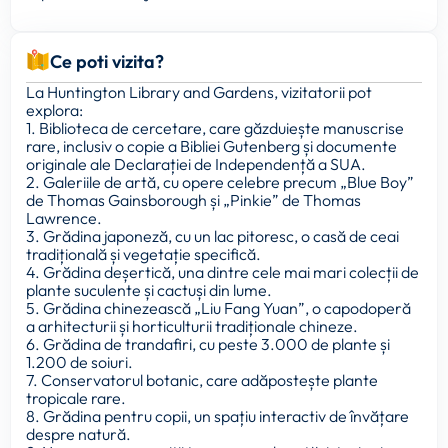
Ce poti vizita?
La Huntington Library and Gardens, vizitatorii pot
explora:
1. Biblioteca de cercetare, care găzduiește manuscrise
rare, inclusiv o copie a Bibliei Gutenberg și documente
originale ale Declarației de Independență a SUA.
2. Galeriile de artă, cu opere celebre precum „Blue Boy”
de Thomas Gainsborough și „Pinkie” de Thomas
Lawrence.
3. Grădina japoneză, cu un lac pitoresc, o casă de ceai
tradițională și vegetație specifică.
4. Grădina deșertică, una dintre cele mai mari colecții de
plante suculente și cactuși din lume.
5. Grădina chinezească „Liu Fang Yuan”, o capodoperă
a arhitecturii și horticulturii tradiționale chineze.
6. Grădina de trandafiri, cu peste 3.000 de plante și
1.200 de soiuri.
7. Conservatorul botanic, care adăpostește plante
tropicale rare.
8. Grădina pentru copii, un spațiu interactiv de învățare
despre natură.