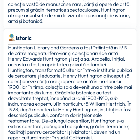
colecție vastă de manuscrise rare, cărți și opere de artă,
precum și grădini tematice spectaculoase, Huntington
atrage anual sute de mii de vizitatori pasionați de istorie,
artă și botanică.
Istoric
Huntington Library and Gardens a fost înființată în 1919
de către magnatul feroviar și colecționarul de artă
Henry Edwards Huntington și soția sa, Arabella. Inițial,
aceasta a fost proprietatea privată a familiei
Huntington, transformată ulterior într-o instituție publică
de cercetare și educație. Henry Huntington a început să
colecționeze cărți rare și opere de artă în jurul anului
1900, iar în timp, colecția sa a devenit una dintre cele mai
importante din lume. Grădinile botanice au fost
dezvoltate treptat, începând cu anii 1903-1910, sub
îndrumarea expertului în horticultură William Hertrich. În
1928, după moartea lui Henry Huntington, instituția a fost
deschisă publicului, conform dorințelor sale
testamentare. De-a lungul deceniilor, Huntington s-a
extins constant, adăugând noi galerii, grădini tematice și
facilități pentru cercetători și vizitatori, devenind un
reper cultural major în sudul Californiei.