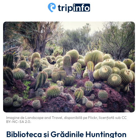
Imagine de
Landscape and Travel
, disponibilă pe
Flickr
, licențiată sub
CC
BY-NC-SA 2.0
.
Biblioteca și Grădinile Huntington