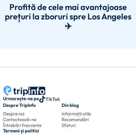
Profită de cele mai avantajoase
prețuri la zboruri spre Los Angeles
✈️
Urmarește-ne pe
TikTok
Despre TripInfo
Din blog
Despre noi
Informații utile
Contactează-ne
Recomandări
Întrebări frecvente
Sfaturi
Termeni și politici