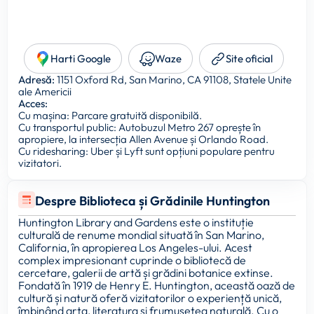
Harti Google
Waze
Site oficial
Adresă:
1151 Oxford Rd, San Marino, CA 91108, Statele Unite
ale Americii
Acces:
Cu mașina: Parcare gratuită disponibilă.
Cu transportul public: Autobuzul Metro 267 oprește în
apropiere, la intersecția Allen Avenue și Orlando Road.
Cu ridesharing: Uber și Lyft sunt opțiuni populare pentru
vizitatori.
Despre Biblioteca și Grădinile Huntington
Huntington Library and Gardens este o instituție
culturală de renume mondial situată în San Marino,
California, în apropierea Los Angeles-ului. Acest
complex impresionant cuprinde o bibliotecă de
cercetare, galerii de artă și grădini botanice extinse.
Fondată în 1919 de Henry E. Huntington, această oază de
cultură și natură oferă vizitatorilor o experiență unică,
îmbinând arta, literatura și frumusețea naturală. Cu o