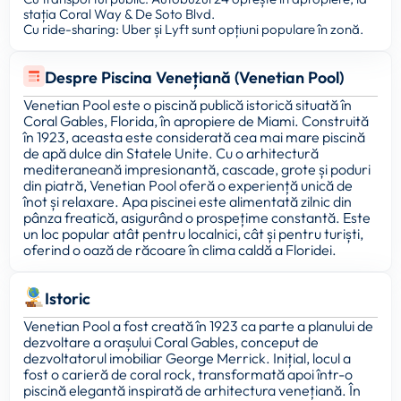
stația Coral Way & De Soto Blvd.
Cu ride-sharing: Uber și Lyft sunt opțiuni populare în zonă.
Despre Piscina Venețiană (Venetian Pool)
Venetian Pool este o piscină publică istorică situată în
Coral Gables, Florida, în apropiere de Miami. Construită
în 1923, aceasta este considerată cea mai mare piscină
de apă dulce din Statele Unite. Cu o arhitectură
mediteraneană impresionantă, cascade, grote și poduri
din piatră, Venetian Pool oferă o experiență unică de
înot și relaxare. Apa piscinei este alimentată zilnic din
pânza freatică, asigurând o prospețime constantă. Este
un loc popular atât pentru localnici, cât și pentru turiști,
oferind o oază de răcoare în clima caldă a Floridei.
Istoric
Venetian Pool a fost creată în 1923 ca parte a planului de
dezvoltare a orașului Coral Gables, conceput de
dezvoltatorul imobiliar George Merrick. Inițial, locul a
fost o carieră de coral rock, transformată apoi într-o
piscină elegantă inspirată de arhitectura venețiană. În