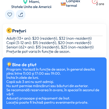
Complex
Miami,
2 ore
termal
Statele Unite ale Americii
Prețuri
Adulți (13+ ani): $20 (rezidenți), $32 (non-rezidenți)
Copii (3-12 ani): $15 (rezidenți), $20 (non-rezidenți)
Seniori (62+ ani): $15 (rezidenți), $25 (non-rezidenți)
Prețurile pot varia în funcție de sezon.
Bine de ştiut
Program: Variază în funcție de sezon, în general deschis
zilnic între 11:00 și 17:00 sau 19:00.
Închis în zilele de luni.
Copiii sub 3 ani nu sunt admiși.
Nu sunt permise mâncăruri sau băuturi din exterior.
Se recomandă rezervarea în avans, în special în sezonul de
vârf.
Aduceți prosoape și echipament de înot.
Locația poate fi închisă pentru evenimente private.