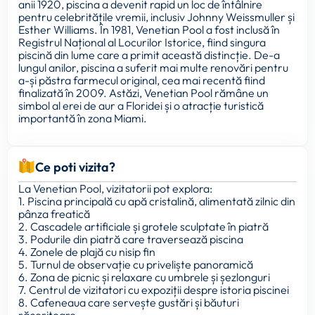
anii 1920, piscina a devenit rapid un loc de întâlnire
pentru celebritățile vremii, inclusiv Johnny Weissmuller și
Esther Williams. În 1981, Venetian Pool a fost inclusă în
Registrul Național al Locurilor Istorice, fiind singura
piscină din lume care a primit această distincție. De-a
lungul anilor, piscina a suferit mai multe renovări pentru
a-și păstra farmecul original, cea mai recentă fiind
finalizată în 2009. Astăzi, Venetian Pool rămâne un
simbol al erei de aur a Floridei și o atracție turistică
importantă în zona Miami.
Ce poti vizita?
La Venetian Pool, vizitatorii pot explora:
1. Piscina principală cu apă cristalină, alimentată zilnic din
pânza freatică
2. Cascadele artificiale și grotele sculptate în piatră
3. Podurile din piatră care traversează piscina
4. Zonele de plajă cu nisip fin
5. Turnul de observație cu priveliște panoramică
6. Zona de picnic și relaxare cu umbrele și șezlonguri
7. Centrul de vizitatori cu expoziții despre istoria piscinei
8. Cafeneaua care servește gustări și băuturi
răcoritoare