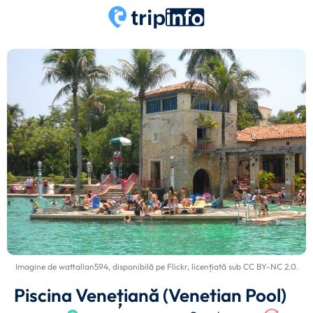
Imagine de
wattallan594
, disponibilă pe
Flickr
, licențiată sub
CC BY-NC 2.0
.
Piscina Venețiană (Venetian Pool)