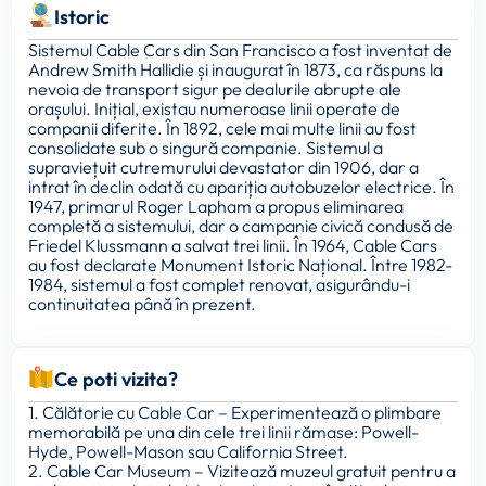
Istoric
Sistemul Cable Cars din San Francisco a fost inventat de
Andrew Smith Hallidie și inaugurat în 1873, ca răspuns la
nevoia de transport sigur pe dealurile abrupte ale
orașului. Inițial, existau numeroase linii operate de
companii diferite. În 1892, cele mai multe linii au fost
consolidate sub o singură companie. Sistemul a
supraviețuit cutremurului devastator din 1906, dar a
intrat în declin odată cu apariția autobuzelor electrice. În
1947, primarul Roger Lapham a propus eliminarea
completă a sistemului, dar o campanie civică condusă de
Friedel Klussmann a salvat trei linii. În 1964, Cable Cars
au fost declarate Monument Istoric Național. Între 1982-
1984, sistemul a fost complet renovat, asigurându-i
continuitatea până în prezent.
Ce poti vizita?
1. Călătorie cu Cable Car – Experimentează o plimbare
memorabilă pe una din cele trei linii rămase: Powell-
Hyde, Powell-Mason sau California Street.
2. Cable Car Museum – Vizitează muzeul gratuit pentru a