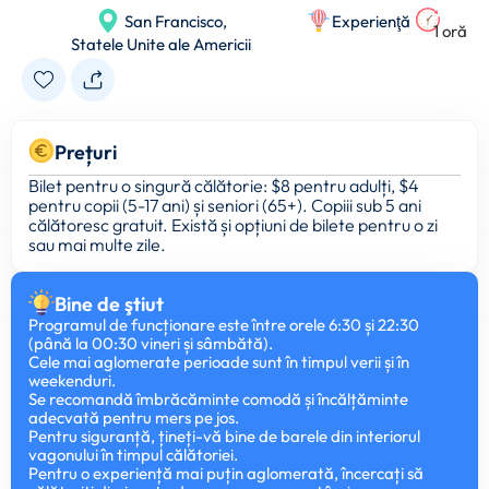
San Francisco,
Experienţă
1 oră
Statele Unite ale Americii
Prețuri
Bilet pentru o singură călătorie: $8 pentru adulți, $4
pentru copii (5-17 ani) și seniori (65+). Copiii sub 5 ani
călătoresc gratuit. Există și opțiuni de bilete pentru o zi
sau mai multe zile.
Bine de ştiut
Programul de funcționare este între orele 6:30 și 22:30
(până la 00:30 vineri și sâmbătă).
Cele mai aglomerate perioade sunt în timpul verii și în
weekenduri.
Se recomandă îmbrăcăminte comodă și încălțăminte
adecvată pentru mers pe jos.
Pentru siguranță, țineți-vă bine de barele din interiorul
vagonului în timpul călătoriei.
Pentru o experiență mai puțin aglomerată, încercați să