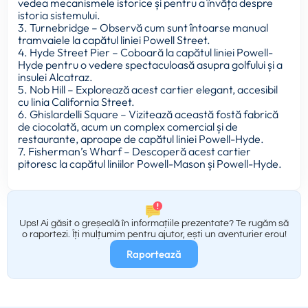
vedea mecanismele istorice și pentru a învăța despre
istoria sistemului.
3. Turnebridge – Observă cum sunt întoarse manual
tramvaiele la capătul liniei Powell Street.
4. Hyde Street Pier – Coboară la capătul liniei Powell-
Hyde pentru o vedere spectaculoasă asupra golfului și a
insulei Alcatraz.
5. Nob Hill – Explorează acest cartier elegant, accesibil
cu linia California Street.
6. Ghislardelli Square – Vizitează această fostă fabrică
de ciocolată, acum un complex comercial și de
restaurante, aproape de capătul liniei Powell-Hyde.
7. Fisherman’s Wharf – Descoperă acest cartier
pitoresc la capătul liniilor Powell-Mason și Powell-Hyde.
Ups! Ai găsit o greșeală în informațiile prezentate? Te rugăm să
o raportezi. Îți mulțumim pentru ajutor, ești un aventurier erou!
Raportează