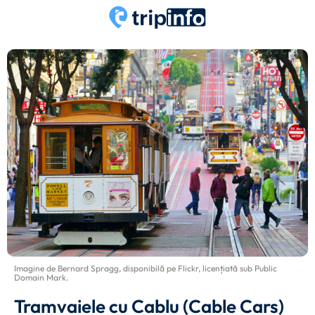
Imagine de
Bernard Spragg
, disponibilă pe
Flickr
, licențiată sub
Public
Domain Mark
.
Tramvaiele cu Cablu (Cable Cars)