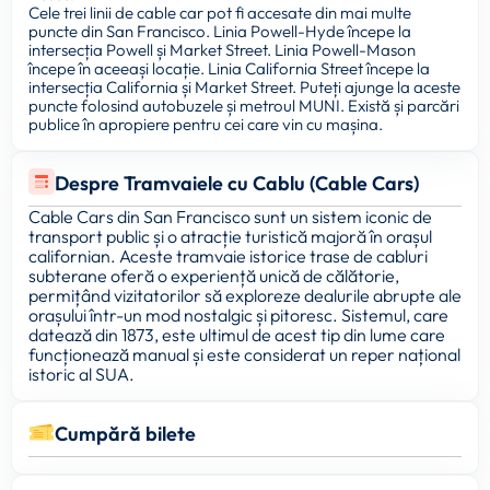
Cele trei linii de cable car pot fi accesate din mai multe
puncte din San Francisco. Linia Powell-Hyde începe la
intersecția Powell și Market Street. Linia Powell-Mason
începe în aceeași locație. Linia California Street începe la
intersecția California și Market Street. Puteți ajunge la aceste
puncte folosind autobuzele și metroul MUNI. Există și parcări
publice în apropiere pentru cei care vin cu mașina.
Despre Tramvaiele cu Cablu (Cable Cars)
Cable Cars din San Francisco sunt un sistem iconic de
transport public și o atracție turistică majoră în orașul
californian. Aceste tramvaie istorice trase de cabluri
subterane oferă o experiență unică de călătorie,
permițând vizitatorilor să exploreze dealurile abrupte ale
orașului într-un mod nostalgic și pitoresc. Sistemul, care
datează din 1873, este ultimul de acest tip din lume care
funcționează manual și este considerat un reper național
istoric al SUA.
Cumpără bilete