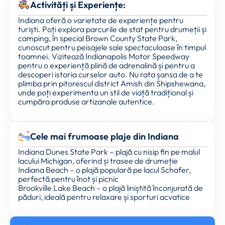
Activități și Experiențe:
Indiana oferă o varietate de experiențe pentru
turiști. Poți explora parcurile de stat pentru drumeții și
camping, în special Brown County State Park,
cunoscut pentru peisajele sale spectaculoase în timpul
toamnei. Vizitează Indianapolis Motor Speedway
pentru o experiență plină de adrenalină și pentru a
descoperi istoria curselor auto. Nu rata șansa de a te
plimba prin pitorescul district Amish din Shipshewana,
unde poți experimenta un stil de viață tradițional și
cumpăra produse artizanale autentice.
Cele mai frumoase plaje din Indiana
Indiana Dunes State Park – plajă cu nisip fin pe malul
lacului Michigan, oferind și trasee de drumeție
Indiana Beach – o plajă populară pe lacul Schafer,
perfectă pentru înot și picnic
Brookville Lake Beach – o plajă liniștită înconjurată de
păduri, ideală pentru relaxare și sporturi acvatice