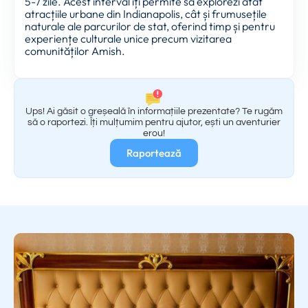
5-7 zile. Acest interval îți permite să explorezi atât
atracțiile urbane din Indianapolis, cât și frumusețile
naturale ale parcurilor de stat, oferind timp și pentru
experiențe culturale unice precum vizitarea
comunităților Amish.
Ups! Ai găsit o greșeală în informațiile prezentate? Te rugăm
să o raportezi. Îți mulțumim pentru ajutor, ești un aventurier
erou!
Raportează