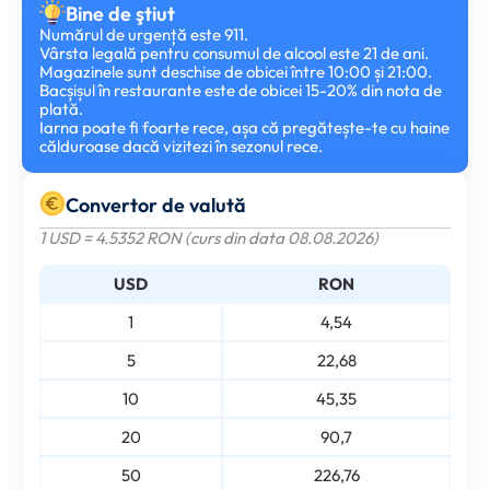
Bine de ştiut
Numărul de urgență este 911.
Vârsta legală pentru consumul de alcool este 21 de ani.
Magazinele sunt deschise de obicei între 10:00 și 21:00.
Bacșișul în restaurante este de obicei 15-20% din nota de
plată.
Iarna poate fi foarte rece, așa că pregătește-te cu haine
călduroase dacă vizitezi în sezonul rece.
Convertor de valută
1 USD = 4.5352 RON (curs din data 08.08.2026)
USD
RON
1
4,54
5
22,68
10
45,35
20
90,7
50
226,76