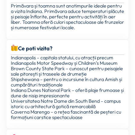
Primăvara și toamna sunt anotimpurile ideale pentru
a vizita Indiana. Primăvara aduce temperaturi plăcute
și peisaje înflorite, perfecte pentru activități în aer
liber. Toamna oferă culori spectaculoase ale frunzelor
și numeroase festivaluri locale.
Ce poti vizita?
Indianapolis – capitala statului, cu atracții precum
Indianapolis Motor Speedway și Children’s Museum
Brown County State Park – cunoscut pentru peisajele
sale pitorești și traseele de drumeție
Shipshewana – pentru o incursiune în cultura Amish și
cumpărături tradiționale
Indiana Dunes National Park – oferă plaje frumoase și
dune de nisip impresionante
Universitatea Notre Dame din South Bend – campus
istoric cu arhitectură gotică remarcabilă
Caverna Marengo – o rețea fascinantă de peșteri cu
formațiuni carstice spectaculoase