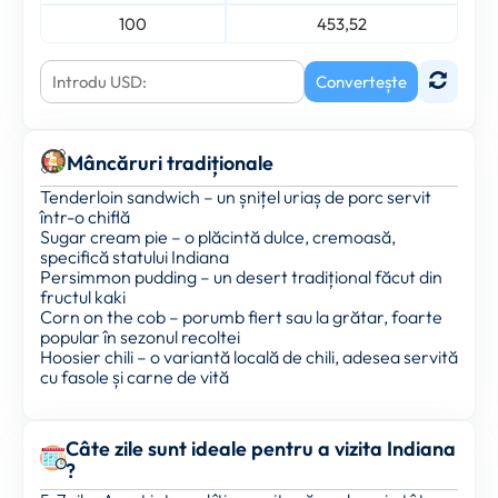
100
453,52
Convertește
Mâncăruri tradiționale
Tenderloin sandwich – un șnițel uriaș de porc servit
într-o chiflă
Sugar cream pie – o plăcintă dulce, cremoasă,
specifică statului Indiana
Persimmon pudding – un desert tradițional făcut din
fructul kaki
Corn on the cob – porumb fiert sau la grătar, foarte
popular în sezonul recoltei
Hoosier chili – o variantă locală de chili, adesea servită
cu fasole și carne de vită
Câte zile sunt ideale pentru a vizita Indiana
?