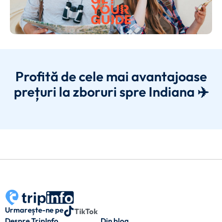
Profită de cele mai avantajoase
prețuri la zboruri spre Indiana ✈️
Urmarește-ne pe
TikTok
Despre TripInfo
Din blog