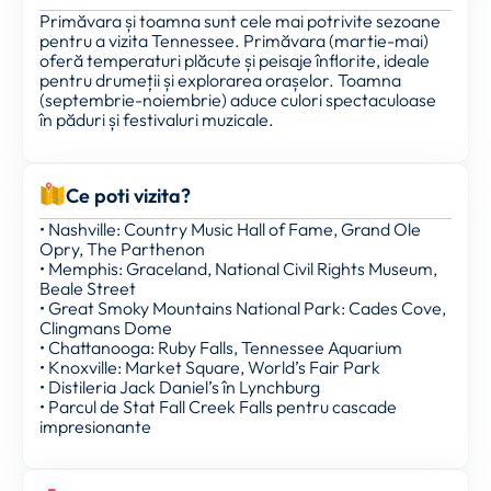
Primăvara și toamna sunt cele mai potrivite sezoane
pentru a vizita Tennessee. Primăvara (martie-mai)
oferă temperaturi plăcute și peisaje înflorite, ideale
pentru drumeții și explorarea orașelor. Toamna
(septembrie-noiembrie) aduce culori spectaculoase
în păduri și festivaluri muzicale.
Ce poti vizita?
• Nashville: Country Music Hall of Fame, Grand Ole
Opry, The Parthenon
• Memphis: Graceland, National Civil Rights Museum,
Beale Street
• Great Smoky Mountains National Park: Cades Cove,
Clingmans Dome
• Chattanooga: Ruby Falls, Tennessee Aquarium
• Knoxville: Market Square, World’s Fair Park
• Distileria Jack Daniel’s în Lynchburg
• Parcul de Stat Fall Creek Falls pentru cascade
impresionante