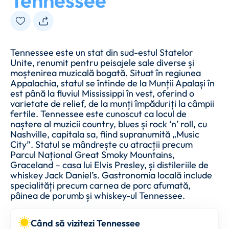
Tennessee
Tennessee este un stat din sud-estul Statelor
Unite, renumit pentru peisajele sale diverse și
moștenirea muzicală bogată. Situat în regiunea
Appalachia, statul se întinde de la Munții Apalași în
est până la fluviul Mississippi în vest, oferind o
varietate de relief, de la munți împăduriți la câmpii
fertile. Tennessee este cunoscut ca locul de
naștere al muzicii country, blues și rock ‘n’ roll, cu
Nashville, capitala sa, fiind supranumită „Music
City”. Statul se mândrește cu atracții precum
Parcul Național Great Smoky Mountains,
Graceland – casa lui Elvis Presley, și distileriile de
whiskey Jack Daniel’s. Gastronomia locală include
specialități precum carnea de porc afumată,
pâinea de porumb și whiskey-ul Tennessee.
Când să vizitezi Tennessee