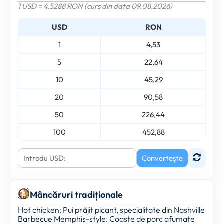
1 USD = 4.5288 RON (curs din data 09.08.2026)
USD
RON
1
4,53
5
22,64
10
45,29
20
90,58
50
226,44
100
452,88
Convertește
Mâncăruri tradiționale
Hot chicken: Pui prăjit picant, specialitate din Nashville
Barbecue Memphis-style: Coaste de porc afumate