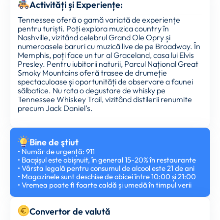
Activități și Experiențe:
Tennessee oferă o gamă variată de experiențe
pentru turiști. Poți explora muzica country în
Nashville, vizitând celebrul Grand Ole Opry și
numeroasele baruri cu muzică live de pe Broadway. În
Memphis, poți face un tur al Graceland, casa lui Elvis
Presley. Pentru iubitorii naturii, Parcul Național Great
Smoky Mountains oferă trasee de drumeție
spectaculoase și oportunități de observare a faunei
sălbatice. Nu rata o degustare de whisky pe
Tennessee Whiskey Trail, vizitând distilerii renumite
precum Jack Daniel’s.
Bine de ştiut
• Număr de urgență: 911
• Bacșișul este obișnuit, în general 15-20% în restaurante
• Vârsta legală pentru consumul de alcool este 21 de ani
• Magazinele sunt deschise de obicei între 10:00 și 21:00
• Vremea poate fi foarte caldă și umedă în timpul verii
Convertor de valută