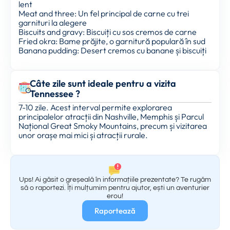
lent
Meat and three: Un fel principal de carne cu trei
garnituri la alegere
Biscuits and gravy: Biscuiți cu sos cremos de carne
Fried okra: Bame prăjite, o garnitură populară în sud
Banana pudding: Desert cremos cu banane și biscuiți
Câte zile sunt ideale pentru a vizita
Tennessee ?
7-10 zile. Acest interval permite explorarea
principalelor atracții din Nashville, Memphis și Parcul
Național Great Smoky Mountains, precum și vizitarea
unor orașe mai mici și atracții rurale.
Ups! Ai găsit o greșeală în informațiile prezentate? Te rugăm
să o raportezi. Îți mulțumim pentru ajutor, ești un aventurier
erou!
Raportează