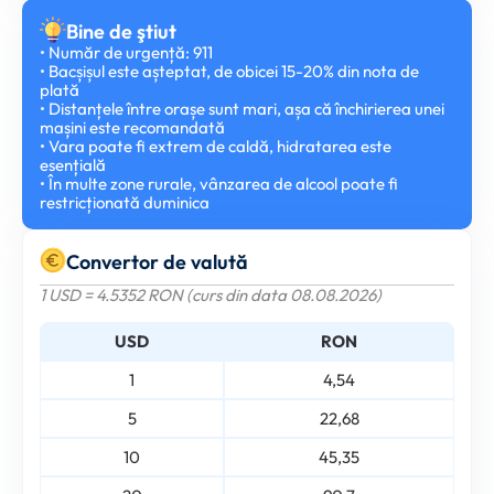
Bine de ştiut
• Număr de urgență: 911
• Bacșișul este așteptat, de obicei 15-20% din nota de
plată
• Distanțele între orașe sunt mari, așa că închirierea unei
mașini este recomandată
• Vara poate fi extrem de caldă, hidratarea este
esențială
• În multe zone rurale, vânzarea de alcool poate fi
restricționată duminica
Convertor de valută
1 USD = 4.5352 RON (curs din data 08.08.2026)
USD
RON
1
4,54
5
22,68
10
45,35