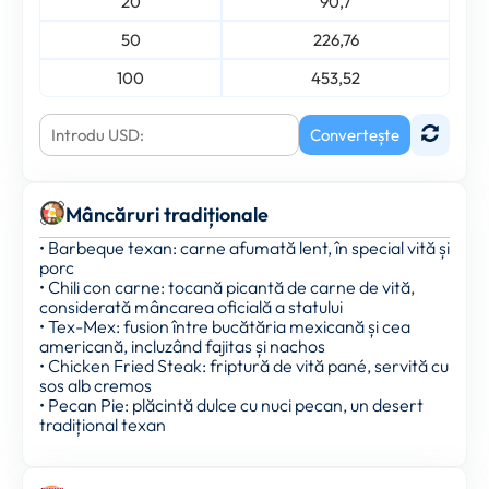
20
90,7
50
226,76
100
453,52
Convertește
Mâncăruri tradiționale
• Barbeque texan: carne afumată lent, în special vită și
porc
• Chili con carne: tocană picantă de carne de vită,
considerată mâncarea oficială a statului
• Tex-Mex: fusion între bucătăria mexicană și cea
americană, incluzând fajitas și nachos
• Chicken Fried Steak: friptură de vită pané, servită cu
sos alb cremos
• Pecan Pie: plăcintă dulce cu nuci pecan, un desert
tradițional texan