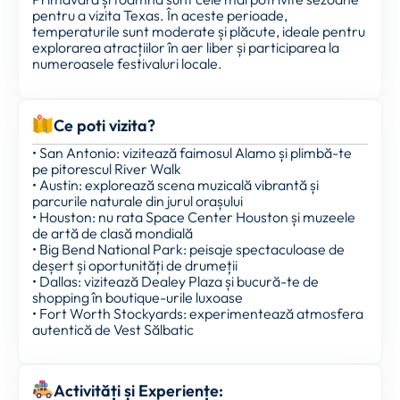
pentru a vizita Texas. În aceste perioade,
temperaturile sunt moderate și plăcute, ideale pentru
explorarea atracțiilor în aer liber și participarea la
numeroasele festivaluri locale.
Ce poti vizita?
• San Antonio: vizitează faimosul Alamo și plimbă-te
pe pitorescul River Walk
• Austin: explorează scena muzicală vibrantă și
parcurile naturale din jurul orașului
• Houston: nu rata Space Center Houston și muzeele
de artă de clasă mondială
• Big Bend National Park: peisaje spectaculoase de
deșert și oportunități de drumeții
• Dallas: vizitează Dealey Plaza și bucură-te de
shopping în boutique-urile luxoase
• Fort Worth Stockyards: experimentează atmosfera
autentică de Vest Sălbatic
Activități și Experiențe: