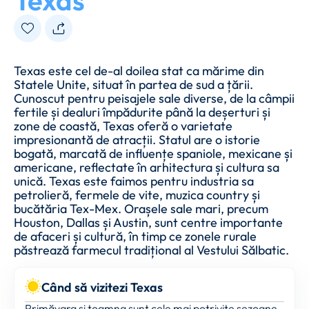
Texas
Texas este cel de-al doilea stat ca mărime din
Statele Unite, situat în partea de sud a țării.
Cunoscut pentru peisajele sale diverse, de la câmpii
fertile și dealuri împădurite până la deșerturi și
zone de coastă, Texas oferă o varietate
impresionantă de atracții. Statul are o istorie
bogată, marcată de influențe spaniole, mexicane și
americane, reflectate în arhitectura și cultura sa
unică. Texas este faimos pentru industria sa
petrolieră, fermele de vite, muzica country și
bucătăria Tex-Mex. Orașele sale mari, precum
Houston, Dallas și Austin, sunt centre importante
de afaceri și cultură, în timp ce zonele rurale
păstrează farmecul tradițional al Vestului Sălbatic.
Când să vizitezi Texas
Primăvara și toamna sunt cele mai potrivite sezoane