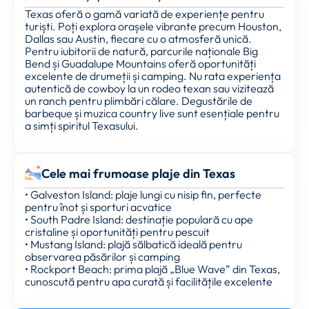
Texas oferă o gamă variată de experiențe pentru
turiști. Poți explora orașele vibrante precum Houston,
Dallas sau Austin, fiecare cu o atmosferă unică.
Pentru iubitorii de natură, parcurile naționale Big
Bend și Guadalupe Mountains oferă oportunități
excelente de drumeții și camping. Nu rata experiența
autentică de cowboy la un rodeo texan sau vizitează
un ranch pentru plimbări călare. Degustările de
barbeque și muzica country live sunt esențiale pentru
a simți spiritul Texasului.
Cele mai frumoase plaje din Texas
• Galveston Island: plaje lungi cu nisip fin, perfecte
pentru înot și sporturi acvatice
• South Padre Island: destinație populară cu ape
cristaline și oportunități pentru pescuit
• Mustang Island: plajă sălbatică ideală pentru
observarea păsărilor și camping
• Rockport Beach: prima plajă „Blue Wave” din Texas,
cunoscută pentru apa curată și facilitățile excelente