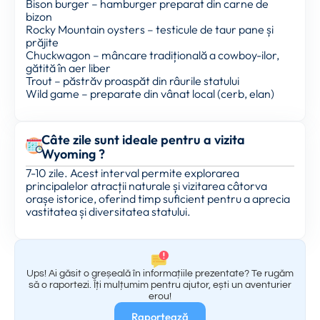
Bison burger – hamburger preparat din carne de
bizon
Rocky Mountain oysters – testicule de taur pane și
prăjite
Chuckwagon – mâncare tradițională a cowboy-ilor,
gătită în aer liber
Trout – păstrăv proaspăt din râurile statului
Wild game – preparate din vânat local (cerb, elan)
Câte zile sunt ideale pentru a vizita
Wyoming ?
7-10 zile. Acest interval permite explorarea
principalelor atracții naturale și vizitarea câtorva
orașe istorice, oferind timp suficient pentru a aprecia
vastitatea și diversitatea statului.
Ups! Ai găsit o greșeală în informațiile prezentate? Te rugăm
să o raportezi. Îți mulțumim pentru ajutor, ești un aventurier
erou!
Raportează