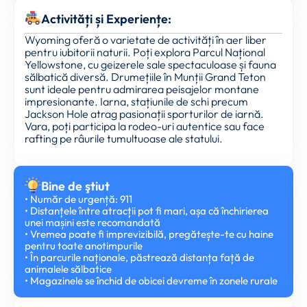
Activități și Experiențe:
Wyoming oferă o varietate de activități în aer liber
pentru iubitorii naturii. Poți explora Parcul Național
Yellowstone, cu geizerele sale spectaculoase și fauna
sălbatică diversă. Drumețiile în Munții Grand Teton
sunt ideale pentru admirarea peisajelor montane
impresionante. Iarna, stațiunile de schi precum
Jackson Hole atrag pasionații sporturilor de iarnă.
Vara, poți participa la rodeo-uri autentice sau face
rafting pe râurile tumultuoase ale statului.
Bine de ştiut
• Număr de urgență: 911
• Distanțele între atracții pot fi mari, așa că închirierea
unei mașini este recomandată
• Vremea poate fi imprevizibilă, pregătește-te cu haine
pentru toate anotimpurile
• În parcurile naționale, păstrează distanța față de
animalele sălbatice
• Magazinele se închid de obicei devreme în zonele rurale