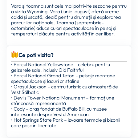
Vara și toamna sunt cele mai potrivite sezoane pentru
a vizita Wyoming. Vara (iunie-august) oferă vreme
caldă și uscată, ideală pentru drumeții și explorarea
parcurilor naționale. Toamna (septembrie-
octombrie) aduce culori spectaculoase în peisaj și
temperaturi plăcute pentru activități în aer liber.
Ce poti vizita?
• Parcul Național Yellowstone – celebru pentru
geizerele sale, inclusiv Old Faithful
• Parcul Național Grand Teton – peisaje montane
spectaculoase și lacuri cristaline
• Orașul Jackson – centru turistic cu atmosferă de
Vest Sălbatic
• Devils Tower National Monument – formațiune
stâncoasă impresionantă
• Cody – oraș fondat de Buffalo Bill, cu muzee
interesante despre Vestul American
• Hot Springs State Park – izvoare termale și bizonii
care pasc în libertate