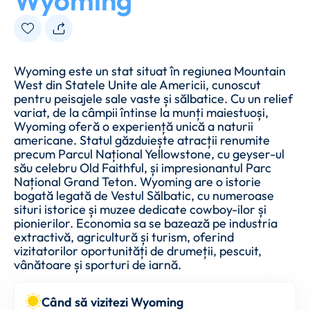
Wyoming
Wyoming este un stat situat în regiunea Mountain
West din Statele Unite ale Americii, cunoscut
pentru peisajele sale vaste și sălbatice. Cu un relief
variat, de la câmpii întinse la munți maiestuoși,
Wyoming oferă o experiență unică a naturii
americane. Statul găzduiește atracții renumite
precum Parcul Național Yellowstone, cu geyser-ul
său celebru Old Faithful, și impresionantul Parc
Național Grand Teton. Wyoming are o istorie
bogată legată de Vestul Sălbatic, cu numeroase
situri istorice și muzee dedicate cowboy-ilor și
pionierilor. Economia sa se bazează pe industria
extractivă, agricultură și turism, oferind
vizitatorilor oportunități de drumeții, pescuit,
vânătoare și sporturi de iarnă.
Când să vizitezi Wyoming