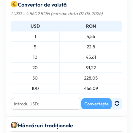
Convertor de valută
1 USD = 4.5609 RON (curs din data 07.08.2026)
USD
RON
1
4,56
5
22,8
10
45,61
20
91,22
50
228,05
100
456,09
Convertește
Mâncăruri tradiționale