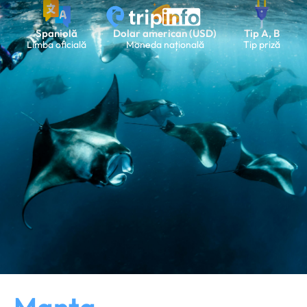
Spaniolă
Dolar american (USD)
Tip A, B
Limba oficială
Moneda națională
Tip priză