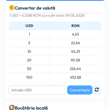
Convertor de valută
1 USD = 4.5288 RON (curs din data 09.08.2026)
USD
RON
1
4,53
5
22,64
10
45,29
20
90,58
50
226,44
100
452,88
Convertește
Bucătăria locală