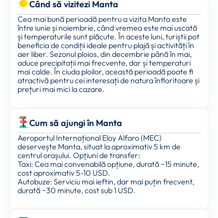
Când să vizitezi Manta
Cea mai bună perioadă pentru a vizita Manta este
între iunie și noiembrie, când vremea este mai uscată
și temperaturile sunt plăcute. În aceste luni, turiștii pot
beneficia de condiții ideale pentru plajă și activități în
aer liber. Sezonul ploios, din decembrie până în mai,
aduce precipitații mai frecvente, dar și temperaturi
mai calde. În ciuda ploilor, această perioadă poate fi
atractivă pentru cei interesați de natura înfloritoare și
prețuri mai mici la cazare.
Cum să ajungi în Manta
Aeroportul Internațional Eloy Alfaro (MEC)
deservește Manta, situat la aproximativ 5 km de
centrul orașului. Opțiuni de transfer:
Taxi: Cea mai convenabilă opțiune, durată ~15 minute,
cost aproximativ 5-10 USD.
Autobuze: Serviciu mai ieftin, dar mai puțin frecvent,
durată ~30 minute, cost sub 1 USD.