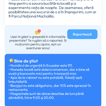
timp pentru a savura bucătăria locală și a
experimenta viața de noapte. De asemenea, oferă
posibilitatea unei excursii de o zi în împrejurimi, cum ar
fi Parcul Național Machalilla.
Raportează
Ups! Ai găsit o greșeală în informațiile
prezentate? Te rugăm să o raportezi. Îți
mulțumim pentru ajutor, ești un
aventurier erou!
Bine de ştiut
• Numărul de urgență în Ecuador este 911.
• Moneda locală este dolarul american, dar e bine să
aveți și bancnote mici pentru tranzacții mici.
• Apa de la robinet nu este potabilă, folosiți apă
îmbuteliată.
• Bacșișul nu este obligatoriu, dar 10% este apreciat în
restaurante.
• Magazinele sunt de obicei deschise de luni până
sâmbătă, între 9:00 și 20:00.