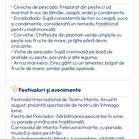
• Ceviche de pescado: Preparat din pește crud
marinat în suc de lămâie, ceapă, ardei și condimente.
• Encebollado: Supă consistentă de ton cu ceapă, yuca
și condimente, considerată un remediu tradițional
pentru mahmureală.
• Corviche: Chifteluțe din plantain verde umplute cu
pește sau fructe de mare, prăjite până devin
crocante.
• Viche de pescado: Supă cremoasă pe bază de
arahide cu pește, porumb și alte legume.
• Arroz marinero: Orez gătit cu un amestec bogat de
fructe de mare, similar paellei spaniole.
Festivaluri și evenimente
Festivalul Internațional de Teatru Manta: Anual în
august, prezintă spectacole de teatru din întreaga
lume.
Fiesta del Pescador: Sărbătoarea pescarilor în iunie,
cu parade și mâncare tradițională.
Carnavalul din Manta: Februarie/martie, cu parade,
muzică și dans pe străzi.
Ziua Independenței Manta: 4 noiembrie, sărbătorită