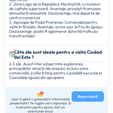
2. Zona Lago de la República: Mai liniștită, cu hoteluri
de calitate superioară. Avantaje: priveliști frumoase,
atmosferă relaxantă. Dezavantaje: mai departe de
centrul comercial.
3. Aproape de Podul Prieteniei: Convenabil pentru
vizite în Brazilia. Avantaje: acces ușor la Foz do Iguaçu.
Dezavantaje: poate fi aglomerat datorită traficului
transfrontalier.
Câte zile sunt ideale pentru a vizita Ciudad
del Este ?
2-3 zile. Acest interval permite explorarea
principalelor atracții ale orașului, inclusiv zona
comercială, și oferă timp pentru o posibilă excursie la
Cascadele Iguazú din apropiere.
Raportează
Ups! Ai găsit o greșeală în informațiile
prezentate? Te rugăm să o raportezi. Îți
mulțumim pentru ajutor, ești un
aventurier erou!