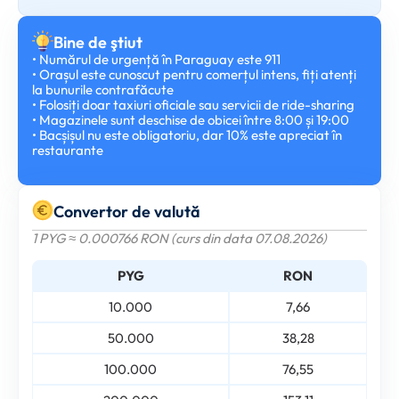
Bine de ştiut
• Numărul de urgență în Paraguay este 911
• Orașul este cunoscut pentru comerțul intens, fiți atenți
la bunurile contrafăcute
• Folosiți doar taxiuri oficiale sau servicii de ride-sharing
• Magazinele sunt deschise de obicei între 8:00 și 19:00
• Bacșișul nu este obligatoriu, dar 10% este apreciat în
restaurante
Convertor de valută
1 PYG ≈ 0.000766 RON (curs din data 07.08.2026)
PYG
RON
10.000
7,66
50.000
38,28
100.000
76,55