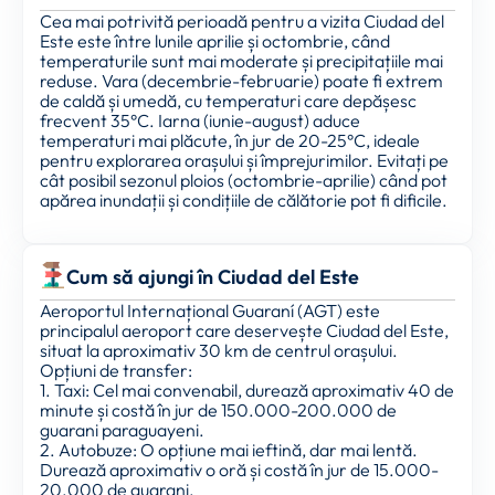
Cea mai potrivită perioadă pentru a vizita Ciudad del
Este este între lunile aprilie și octombrie, când
temperaturile sunt mai moderate și precipitațiile mai
reduse. Vara (decembrie-februarie) poate fi extrem
de caldă și umedă, cu temperaturi care depășesc
frecvent 35°C. Iarna (iunie-august) aduce
temperaturi mai plăcute, în jur de 20-25°C, ideale
pentru explorarea orașului și împrejurimilor. Evitați pe
cât posibil sezonul ploios (octombrie-aprilie) când pot
apărea inundații și condițiile de călătorie pot fi dificile.
Cum să ajungi în Ciudad del Este
Aeroportul Internațional Guaraní (AGT) este
principalul aeroport care deservește Ciudad del Este,
situat la aproximativ 30 km de centrul orașului.
Opțiuni de transfer:
1. Taxi: Cel mai convenabil, durează aproximativ 40 de
minute și costă în jur de 150.000-200.000 de
guarani paraguayeni.
2. Autobuze: O opțiune mai ieftină, dar mai lentă.
Durează aproximativ o oră și costă în jur de 15.000-
20.000 de guarani.