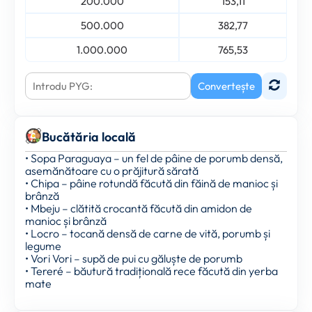
200.000
153,11
500.000
382,77
1.000.000
765,53
Convertește
Bucătăria locală
• Sopa Paraguaya – un fel de pâine de porumb densă,
asemănătoare cu o prăjitură sărată
• Chipa – pâine rotundă făcută din făină de manioc și
brânză
• Mbeju – clătită crocantă făcută din amidon de
manioc și brânză
• Locro – tocană densă de carne de vită, porumb și
legume
• Vori Vori – supă de pui cu găluște de porumb
• Tereré – băutură tradițională rece făcută din yerba
mate