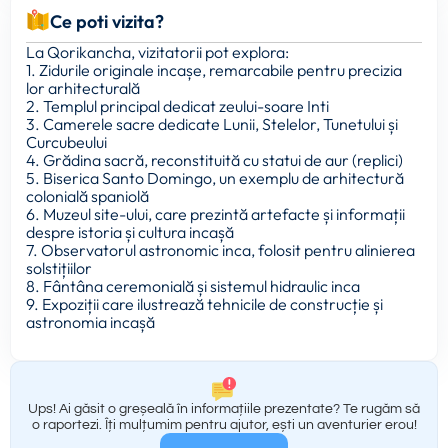
Ce poti vizita?
La Qorikancha, vizitatorii pot explora:
1. Zidurile originale incașe, remarcabile pentru precizia
lor arhitecturală
2. Templul principal dedicat zeului-soare Inti
3. Camerele sacre dedicate Lunii, Stelelor, Tunetului și
Curcubeului
4. Grădina sacră, reconstituită cu statui de aur (replici)
5. Biserica Santo Domingo, un exemplu de arhitectură
colonială spaniolă
6. Muzeul site-ului, care prezintă artefacte și informații
despre istoria și cultura incașă
7. Observatorul astronomic inca, folosit pentru alinierea
solstițiilor
8. Fântâna ceremonială și sistemul hidraulic inca
9. Expoziții care ilustrează tehnicile de construcție și
astronomia incașă
Ups! Ai găsit o greșeală în informațiile prezentate? Te rugăm să
o raportezi. Îți mulțumim pentru ajutor, ești un aventurier erou!