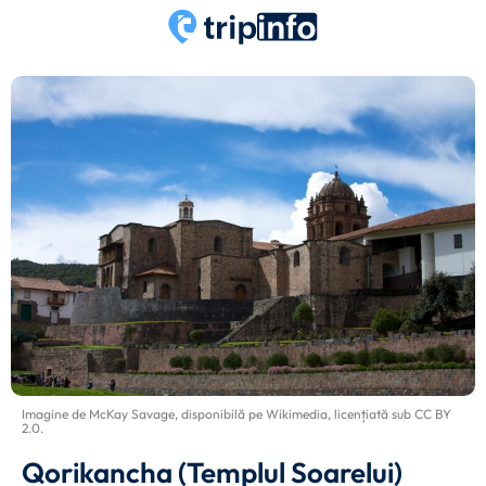
Imagine de
McKay Savage
, disponibilă pe
Wikimedia
, licențiată sub
CC BY
2.0
.
Qorikancha (Templul Soarelui)