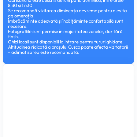
Qorikancha este deschis de luni până duminică, între orele
8:30 și 17:30.
Se recomandă vizitarea dimineața devreme pentru a evita
aglomerația.
Îmbrăcăminte adecvată și încălțăminte confortabilă sunt
necesare.
Fotografiile sunt permise în majoritatea zonelor, dar fără
flash.
Ghizi locali sunt disponibili la intrare pentru tururi ghidate.
Altitudinea ridicată a orașului Cusco poate afecta vizitatorii
– aclimatizarea este recomandată.