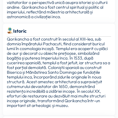
vizitatorilor o perspectivă unică asupra istoriei și culturii
andine. Qorikancha a fost centrul spiritual și politic al
imperiului, reflectând măiestria arhitecturală și
astronomică a civilizației inca.
Istoric
Qorikancha a fost construit în secolul al XIII-lea, sub
domnia împăratului Pachacuti, fiind considerat buricul
lumii în cosmologia incașă. Templul era acoperit cu plăci
de aur și decorat cu obiecte prețioase, simbolizând
bogăția și puterea Imperiului Inca. În 1533, după
cucerirea spaniolă, templul a fost jefuit, iar structura sa a
fost parțial demolată. Coloniștii spanioli au construit
Biserica și Mănăstirea Santo Domingo pe fundațiile
templului inca, încorporând zidurile originale în noua
structură. Acest amestec arhitectural a supraviețuit
cutremurului devastator din 1650, demonstrând
rezistența incredibilă a zidăriei incașe. În secolul XX,
eforturi de restaurare au dezvăluit mai multe structuri
incașe originale, transformând Qorikancha într-un
important sit arheologic și muzeu.