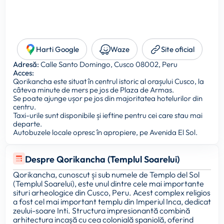
Harti Google
Waze
Site oficial
Adresă:
Calle Santo Domingo, Cusco 08002, Peru
Acces:
Qorikancha este situat în centrul istoric al orașului Cusco, la
câteva minute de mers pe jos de Plaza de Armas.
Se poate ajunge ușor pe jos din majoritatea hotelurilor din
centru.
Taxi-urile sunt disponibile și ieftine pentru cei care stau mai
departe.
Autobuzele locale opresc în apropiere, pe Avenida El Sol.
Despre Qorikancha (Templul Soarelui)
Qorikancha, cunoscut și sub numele de Templo del Sol
(Templul Soarelui), este unul dintre cele mai importante
situri arheologice din Cusco, Peru. Acest complex religios
a fost cel mai important templu din Imperiul Inca, dedicat
zeului-soare Inti. Structura impresionantă combină
arhitectura incașă cu cea colonială spaniolă, oferind