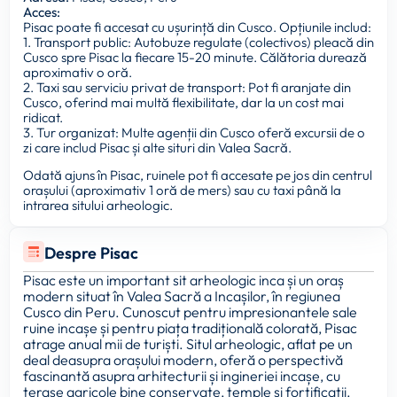
Acces:
Pisac poate fi accesat cu ușurință din Cusco. Opțiunile includ:
1. Transport public: Autobuze regulate (colectivos) pleacă din
Cusco spre Pisac la fiecare 15-20 minute. Călătoria durează
aproximativ o oră.
2. Taxi sau serviciu privat de transport: Pot fi aranjate din
Cusco, oferind mai multă flexibilitate, dar la un cost mai
ridicat.
3. Tur organizat: Multe agenții din Cusco oferă excursii de o
zi care includ Pisac și alte situri din Valea Sacră.
Odată ajuns în Pisac, ruinele pot fi accesate pe jos din centrul
orașului (aproximativ 1 oră de mers) sau cu taxi până la
intrarea sitului arheologic.
Despre Pisac
Pisac este un important sit arheologic inca și un oraș
modern situat în Valea Sacră a Incașilor, în regiunea
Cusco din Peru. Cunoscut pentru impresionantele sale
ruine incașe și pentru piața tradițională colorată, Pisac
atrage anual mii de turiști. Situl arheologic, aflat pe un
deal deasupra orașului modern, oferă o perspectivă
fascinantă asupra arhitecturii și ingineriei incașe, cu
terase agricole bine conservate, temple și fortificații.