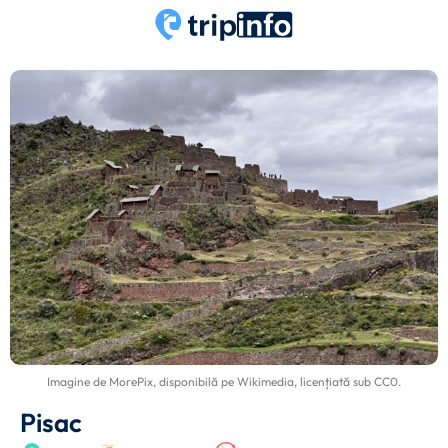
Imagine de
MorePix
, disponibilă pe
Wikimedia
, licențiată sub
CC0
.
Pisac