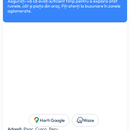
Asigurați-vă că aveți suficient timp pentru a explora atât
ruinele, cât și piața din oraș. Fiți atenți la buzunare în zonele
aglomerate.
Harti Google
Waze
Adresă:
Pisac, Cusco, Peru