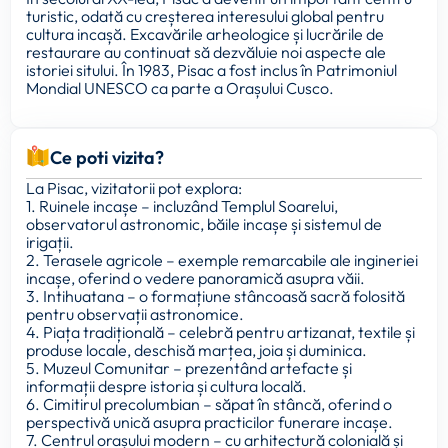
turistic, odată cu creșterea interesului global pentru
cultura incașă. Excavările arheologice și lucrările de
restaurare au continuat să dezvăluie noi aspecte ale
istoriei sitului. În 1983, Pisac a fost inclus în Patrimoniul
Mondial UNESCO ca parte a Orașului Cusco.
Ce poti vizita?
La Pisac, vizitatorii pot explora:
1. Ruinele incașe – incluzând Templul Soarelui,
observatorul astronomic, băile incașe și sistemul de
irigații.
2. Terasele agricole – exemple remarcabile ale ingineriei
incașe, oferind o vedere panoramică asupra văii.
3. Intihuatana – o formațiune stâncoasă sacră folosită
pentru observații astronomice.
4. Piața tradițională – celebră pentru artizanat, textile și
produse locale, deschisă marțea, joia și duminica.
5. Muzeul Comunitar – prezentând artefacte și
informații despre istoria și cultura locală.
6. Cimitirul precolumbian – săpat în stâncă, oferind o
perspectivă unică asupra practicilor funerare incașe.
7. Centrul orașului modern – cu arhitectură colonială și