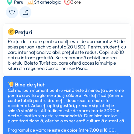
Peru
Sit arheologic
3 ore
Prețuri
Prețul de intrare pentru adulți este de aproximativ 70 de
soles peruani (echivalentul a 20 USD). Pentru studenți cu
card internațional valabil, prețul este redus. Copiii sub 10
ani au intrare gratuită. Se recomandă achiziționarea
biletului Boleto Turístico, care oferă acces la multiple
situri din regiunea Cusco, inclusiv Pisac.
Bine de ştiut
Cel mai bun moment pentru vizită este dimineața devreme
pentru a evita aglomerația și căldura. Purtați încălțăminte
confortabilă pentru drumeții, deoarece terenul este
accidentat. Aduceți apă și gustări, precum și protecție
solară și pălărie. Altitudinea este de aproximativ 3000m,
deci aclimatizarea este recomandată. Duminica are loc
piața tradițională, oferind o experiență culturală autentică.
Programul de vizitare este de obicei între 7:00 și 18:00.