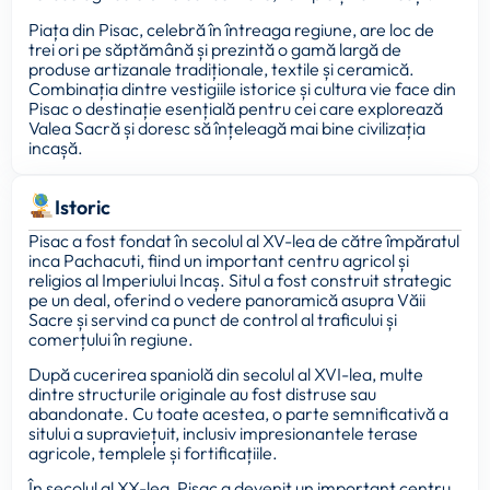
Piața din Pisac, celebră în întreaga regiune, are loc de
trei ori pe săptămână și prezintă o gamă largă de
produse artizanale tradiționale, textile și ceramică.
Combinația dintre vestigiile istorice și cultura vie face din
Pisac o destinație esențială pentru cei care explorează
Valea Sacră și doresc să înțeleagă mai bine civilizația
incașă.
Istoric
Pisac a fost fondat în secolul al XV-lea de către împăratul
inca Pachacuti, fiind un important centru agricol și
religios al Imperiului Incaș. Situl a fost construit strategic
pe un deal, oferind o vedere panoramică asupra Văii
Sacre și servind ca punct de control al traficului și
comerțului în regiune.
După cucerirea spaniolă din secolul al XVI-lea, multe
dintre structurile originale au fost distruse sau
abandonate. Cu toate acestea, o parte semnificativă a
sitului a supraviețuit, inclusiv impresionantele terase
agricole, templele și fortificațiile.
În secolul al XX-lea, Pisac a devenit un important centru