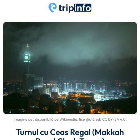
Imagine de
, disponibilă pe
Wikimedia
, licențiată sub
CC BY-SA 4.0
.
Turnul cu Ceas Regal (Makkah