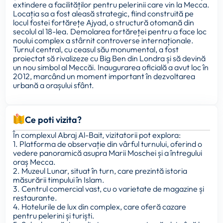
extindere a facilităților pentru pelerinii care vin la Mecca.
Locația sa a fost aleasă strategic, fiind construită pe
locul fostei fortărețe Ajyad, o structură otomană din
secolul al 18-lea. Demolarea fortăreței pentru a face loc
noului complex a stârnit controverse internaționale.
Turnul central, cu ceasul său monumental, a fost
proiectat să rivalizeze cu Big Ben din Londra și să devină
un nou simbol al Meccăi. Inaugurarea oficială a avut loc în
2012, marcând un moment important în dezvoltarea
urbană a orașului sfânt.
Ce poti vizita?
În complexul Abraj Al-Bait, vizitatorii pot explora:
1. Platforma de observație din vârful turnului, oferind o
vedere panoramică asupra Marii Moschei și a întregului
oraș Mecca.
2. Muzeul Lunar, situat în turn, care prezintă istoria
măsurării timpului în Islam.
3. Centrul comercial vast, cu o varietate de magazine și
restaurante.
4. Hotelurile de lux din complex, care oferă cazare
pentru pelerini și turiști.