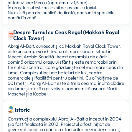
autobuz spre Mecca (aproximativ 1,5 ore).
În oraș, turnul este accesibil pe jos sau cu taxiul.
Nu există parcare publică dedicată, dar sunt disponibile
parcări în zonă.
Despre Turnul cu Ceas Regal (Makkah Royal
Clock Tower)
Abraj Al-Bait, cunoscut și ca Makkah Royal Clock Tower,
este un complex arhitectural impresionant situat în
Mecca, Arabia Saudită. Acest ansamblu de clădiri
domină orizontul orașului sfânt și este remarcabil prin
turnul său central, care găzduiește cel mai mare ceas din
lume. Complexul include hoteluri de lux, centre
comerciale și facilități pentru pelerini. Cu o înălțime de
601 metri, Abraj Al-Bait este a treia cea mai înaltă clădire
din lume și oferă o priveliște panoramică asupra Marii
Moschei și a Kaabei.
Istoric
Construcția complexului Abraj Al-Bait a început în 2004
și a fost finalizată în 2012. Proiectul a fost inițiat de
guvernul saudit ca parte a eforturilor de modernizare și