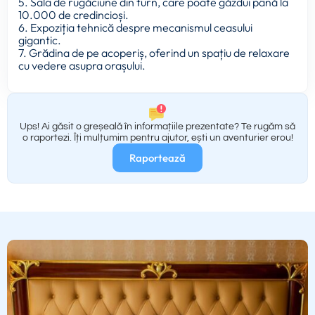
5. Sala de rugăciune din turn, care poate găzdui până la
10.000 de credincioși.
6. Expoziția tehnică despre mecanismul ceasului
gigantic.
7. Grădina de pe acoperiș, oferind un spațiu de relaxare
cu vedere asupra orașului.
Ups! Ai găsit o greșeală în informațiile prezentate? Te rugăm să
o raportezi. Îți mulțumim pentru ajutor, ești un aventurier erou!
Raportează