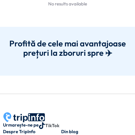
No results available
Profită de cele mai avantajoase
prețuri la zboruri spre ✈️
Urmarește-ne pe
TikTok
Despre TripInfo
Din blog