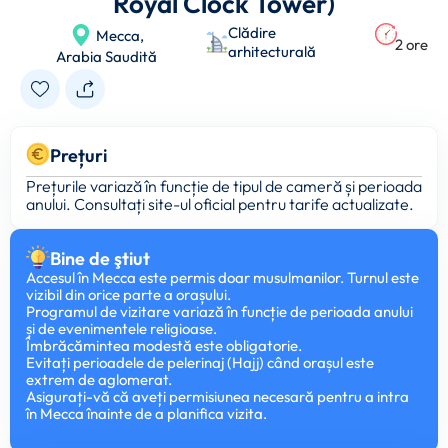
Royal Clock Tower)
Clădire
Mecca,
2 ore
arhitecturală
Arabia Saudită
Prețuri
Prețurile variază în funcție de tipul de cameră și perioada
anului. Consultați site-ul oficial pentru tarife actualizate.
Bine de ştiut
Accesul în Mecca este permis doar musulmanilor. Turnul este
vizibil din orice parte a orașului.
Programul de vizitare variază în funcție de perioada anului
și de evenimentele religioase.
Îmbrăcămintea modestă este obligatorie.
Evitați perioadele de pelerinaj (Hajj) când orașul este
extrem de aglomerat.
Asigurați-vă că aveți permisiunea necesară pentru a intra
în Mecca înainte de a planifica vizita.