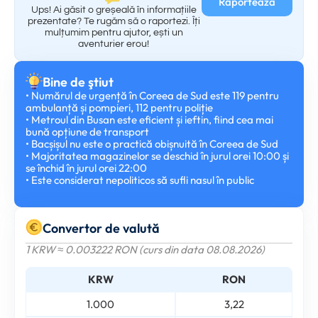
Raportează
Ups! Ai găsit o greșeală în informațiile
prezentate? Te rugăm să o raportezi. Îți
mulțumim pentru ajutor, ești un
aventurier erou!
Bine de ştiut
• Numărul de urgență în Coreea de Sud este 119 pentru
ambulanță și pompieri, 112 pentru poliție
• Metroul din Busan este eficient și ieftin, fiind cea mai
bună opțiune de transport
• Bacșișul nu este o practică obișnuită în Coreea de Sud
• Majoritatea magazinelor se deschid în jurul orei 10:00 și
se închid în jurul orei 22:00
• Este considerat nepoliticos să sufli nasul în public
Convertor de valută
1 KRW ≈ 0.003222 RON (curs din data 08.08.2026)
KRW
RON
1.000
3,22