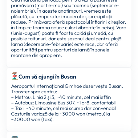
primăvara (martie-mai) sau toamna (septembrie-
noiembrie). În aceste anotimpuri, vremea este
plăcută, cu temperaturi moderate și precipitații
reduse. Primăvara oferă spectacolul înfloririi cireșilor,
în timp ce toamna aduce culori vibrante în peisaj. Vara
(iunie-august) poate fi foarte caldă și umedă, cu
posibile taifunuri, dar este sezonul ideal pentru plajă.
Iarna (decembrie-februarie) este rece, dar oferă
oportunități pentru sporturi de iarnă în zonele
montane din apropiere.
Cum să ajungi în Busan
Aeroportul Internațional Gimhae deservește Busan.
Transfer spre centru:
– Metrou: Linia 2 și 3, ~40 minute, cel mai ieftin
– Autobuz: Limousine Bus 307, ~1 oră, confortabil
– Taxi: ~40 minute, cel mai scump dar convenabil
Costurile variază de la ~3000 won (metrou) la
~30000 won (taxi).