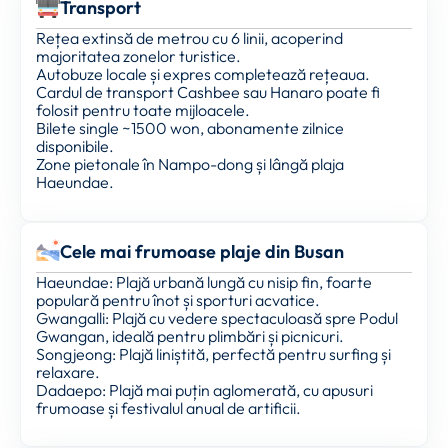
Transport
Rețea extinsă de metrou cu 6 linii, acoperind
majoritatea zonelor turistice.
Autobuze locale și expres completează rețeaua.
Cardul de transport Cashbee sau Hanaro poate fi
folosit pentru toate mijloacele.
Bilete single ~1500 won, abonamente zilnice
disponibile.
Zone pietonale în Nampo-dong și lângă plaja
Haeundae.
Cele mai frumoase plaje din Busan
Haeundae: Plajă urbană lungă cu nisip fin, foarte
populară pentru înot și sporturi acvatice.
Gwangalli: Plajă cu vedere spectaculoasă spre Podul
Gwangan, ideală pentru plimbări și picnicuri.
Songjeong: Plajă liniștită, perfectă pentru surfing și
relaxare.
Dadaepo: Plajă mai puțin aglomerată, cu apusuri
frumoase și festivalul anual de artificii.