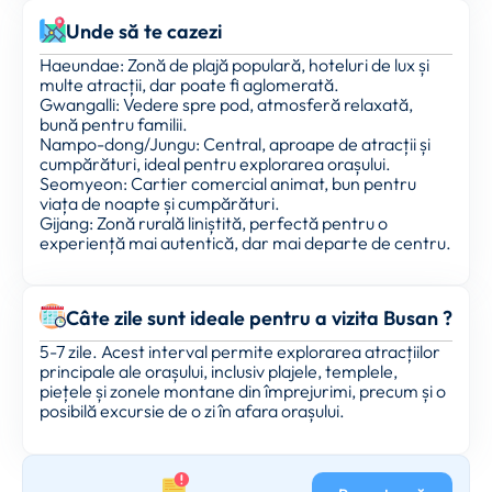
Unde să te cazezi
Haeundae: Zonă de plajă populară, hoteluri de lux și
multe atracții, dar poate fi aglomerată.
Gwangalli: Vedere spre pod, atmosferă relaxată,
bună pentru familii.
Nampo-dong/Jungu: Central, aproape de atracții și
cumpărături, ideal pentru explorarea orașului.
Seomyeon: Cartier comercial animat, bun pentru
viața de noapte și cumpărături.
Gijang: Zonă rurală liniștită, perfectă pentru o
experiență mai autentică, dar mai departe de centru.
Câte zile sunt ideale pentru a vizita Busan ?
5-7 zile. Acest interval permite explorarea atracțiilor
principale ale orașului, inclusiv plajele, templele,
piețele și zonele montane din împrejurimi, precum și o
posibilă excursie de o zi în afara orașului.