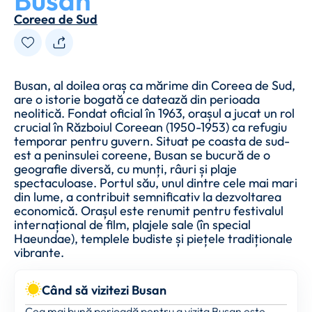
Busan
Coreea de Sud
Busan, al doilea oraș ca mărime din Coreea de Sud,
are o istorie bogată ce datează din perioada
neolitică. Fondat oficial în 1963, orașul a jucat un rol
crucial în Războiul Coreean (1950-1953) ca refugiu
temporar pentru guvern. Situat pe coasta de sud-
est a peninsulei coreene, Busan se bucură de o
geografie diversă, cu munți, râuri și plaje
spectaculoase. Portul său, unul dintre cele mai mari
din lume, a contribuit semnificativ la dezvoltarea
economică. Orașul este renumit pentru festivalul
internațional de film, plajele sale (în special
Haeundae), templele budiste și piețele tradiționale
vibrante.
Când să vizitezi Busan
Cea mai bună perioadă pentru a vizita Busan este