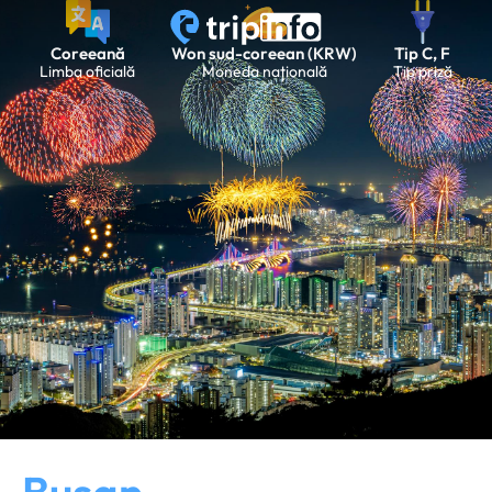
Coreeană
Won sud-coreean (KRW)
Tip C, F
Limba oficială
Moneda națională
Tip priză