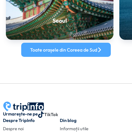
Seoul
Toate orașele din Coreea de Sud
Urmarește-ne pe
TikTok
Despre TripInfo
Din blog
Despre noi
Informații utile