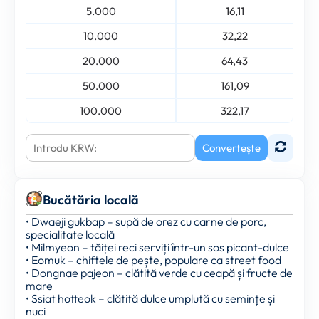
5.000
16,11
10.000
32,22
20.000
64,43
50.000
161,09
100.000
322,17
Convertește
Bucătăria locală
• Dwaeji gukbap – supă de orez cu carne de porc,
specialitate locală
• Milmyeon – tăiței reci serviți într-un sos picant-dulce
• Eomuk – chiftele de pește, populare ca street food
• Dongnae pajeon – clătită verde cu ceapă și fructe de
mare
• Ssiat hotteok – clătită dulce umplută cu semințe și
nuci