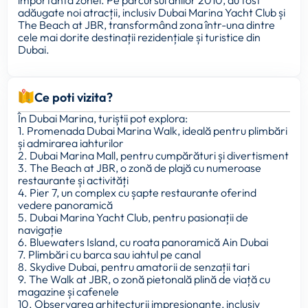
importantă zonei. Pe parcursul anilor 2010, au fost
adăugate noi atracții, inclusiv Dubai Marina Yacht Club și
The Beach at JBR, transformând zona într-una dintre
cele mai dorite destinații rezidențiale și turistice din
Dubai.
Ce poti vizita?
În Dubai Marina, turiștii pot explora:
1. Promenada Dubai Marina Walk, ideală pentru plimbări
și admirarea iahturilor
2. Dubai Marina Mall, pentru cumpărături și divertisment
3. The Beach at JBR, o zonă de plajă cu numeroase
restaurante și activități
4. Pier 7, un complex cu șapte restaurante oferind
vedere panoramică
5. Dubai Marina Yacht Club, pentru pasionații de
navigație
6. Bluewaters Island, cu roata panoramică Ain Dubai
7. Plimbări cu barca sau iahtul pe canal
8. Skydive Dubai, pentru amatorii de senzații tari
9. The Walk at JBR, o zonă pietonală plină de viață cu
magazine și cafenele
10. Observarea arhitecturii impresionante, inclusiv