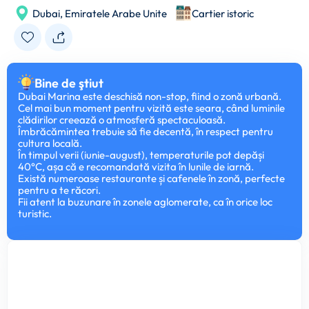
Dubai,
Emiratele Arabe Unite
Cartier istoric
Bine de ştiut
Dubai Marina este deschisă non-stop, fiind o zonă urbană.
Cel mai bun moment pentru vizită este seara, când luminile
clădirilor creează o atmosferă spectaculoasă.
Îmbrăcămintea trebuie să fie decentă, în respect pentru
cultura locală.
În timpul verii (iunie-august), temperaturile pot depăși
40°C, așa că e recomandată vizita în lunile de iarnă.
Există numeroase restaurante și cafenele în zonă, perfecte
pentru a te răcori.
Fii atent la buzunare în zonele aglomerate, ca în orice loc
turistic.