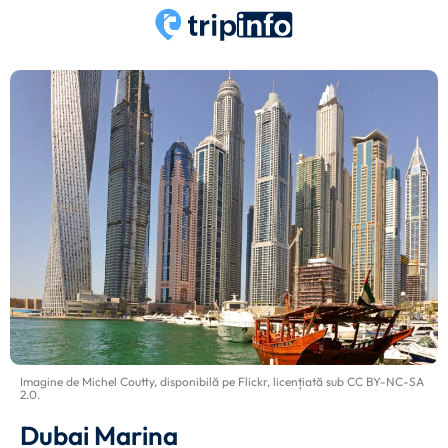
Imagine de
Michel Coutty
, disponibilă pe
Flickr
, licențiată sub
CC BY-NC-SA
2.0
.
Dubai Marina