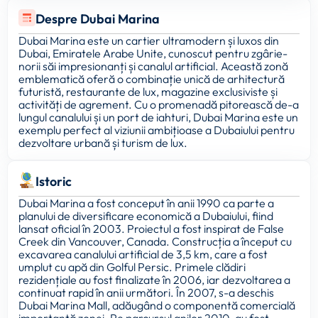
Despre Dubai Marina
Dubai Marina este un cartier ultramodern și luxos din
Dubai, Emiratele Arabe Unite, cunoscut pentru zgârie-
norii săi impresionanți și canalul artificial. Această zonă
emblematică oferă o combinație unică de arhitectură
futuristă, restaurante de lux, magazine exclusiviste și
activități de agrement. Cu o promenadă pitorească de-a
lungul canalului și un port de iahturi, Dubai Marina este un
exemplu perfect al viziunii ambițioase a Dubaiului pentru
dezvoltare urbană și turism de lux.
Istoric
Dubai Marina a fost conceput în anii 1990 ca parte a
planului de diversificare economică a Dubaiului, fiind
lansat oficial în 2003. Proiectul a fost inspirat de False
Creek din Vancouver, Canada. Construcția a început cu
excavarea canalului artificial de 3,5 km, care a fost
umplut cu apă din Golful Persic. Primele clădiri
rezidențiale au fost finalizate în 2006, iar dezvoltarea a
continuat rapid în anii următori. În 2007, s-a deschis
Dubai Marina Mall, adăugând o componentă comercială