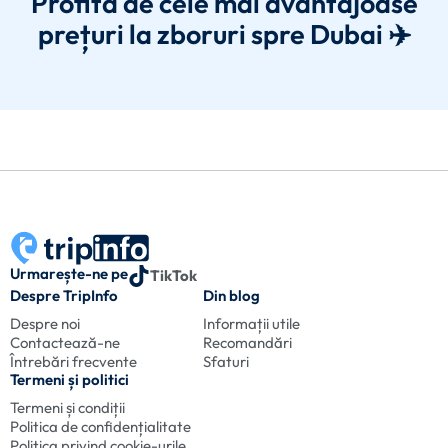
Profită de cele mai avantajoase
prețuri la zboruri spre Dubai ✈️
Urmarește-ne pe
TikTok
Despre TripInfo
Din blog
Despre noi
Informații utile
Contactează-ne
Recomandări
Întrebări frecvente
Sfaturi
Termeni și politici
Termeni și condiții
Politica de confidențialitate
Politica privind cookie-urile