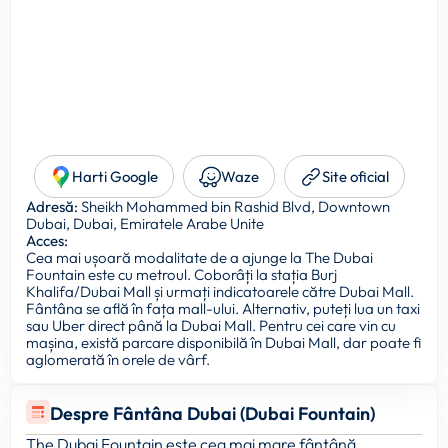
Harti Google
Waze
Site oficial
Adresă:
Sheikh Mohammed bin Rashid Blvd, Downtown
Dubai, Dubai, Emiratele Arabe Unite
Acces:
Cea mai ușoară modalitate de a ajunge la The Dubai
Fountain este cu metroul. Coborâți la stația Burj
Khalifa/Dubai Mall și urmați indicatoarele către Dubai Mall.
Fântâna se află în fața mall-ului. Alternativ, puteți lua un taxi
sau Uber direct până la Dubai Mall. Pentru cei care vin cu
mașina, există parcare disponibilă în Dubai Mall, dar poate fi
aglomerată în orele de vârf.
Despre Fântâna Dubai (Dubai Fountain)
The Dubai Fountain este cea mai mare fântână