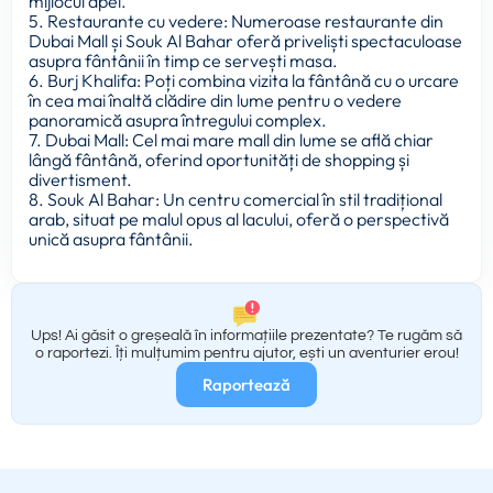
mijlocul apei.
5. Restaurante cu vedere: Numeroase restaurante din
Dubai Mall și Souk Al Bahar oferă priveliști spectaculoase
asupra fântânii în timp ce servești masa.
6. Burj Khalifa: Poți combina vizita la fântână cu o urcare
în cea mai înaltă clădire din lume pentru o vedere
panoramică asupra întregului complex.
7. Dubai Mall: Cel mai mare mall din lume se află chiar
lângă fântână, oferind oportunități de shopping și
divertisment.
8. Souk Al Bahar: Un centru comercial în stil tradițional
arab, situat pe malul opus al lacului, oferă o perspectivă
unică asupra fântânii.
Ups! Ai găsit o greșeală în informațiile prezentate? Te rugăm să
o raportezi. Îți mulțumim pentru ajutor, ești un aventurier erou!
Raportează