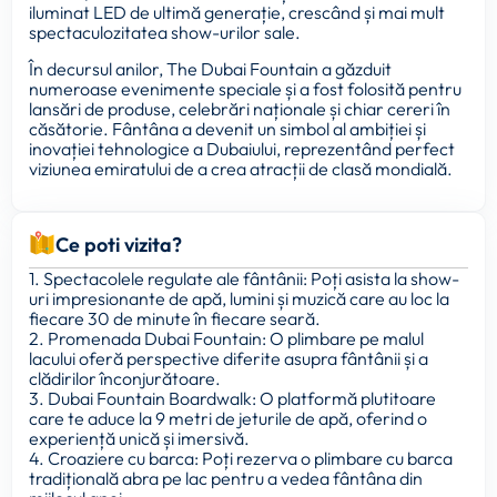
iluminat LED de ultimă generație, crescând și mai mult
spectaculozitatea show-urilor sale.
În decursul anilor, The Dubai Fountain a găzduit
numeroase evenimente speciale și a fost folosită pentru
lansări de produse, celebrări naționale și chiar cereri în
căsătorie. Fântâna a devenit un simbol al ambiției și
inovației tehnologice a Dubaiului, reprezentând perfect
viziunea emiratului de a crea atracții de clasă mondială.
Ce poti vizita?
1. Spectacolele regulate ale fântânii: Poți asista la show-
uri impresionante de apă, lumini și muzică care au loc la
fiecare 30 de minute în fiecare seară.
2. Promenada Dubai Fountain: O plimbare pe malul
lacului oferă perspective diferite asupra fântânii și a
clădirilor înconjurătoare.
3. Dubai Fountain Boardwalk: O platformă plutitoare
care te aduce la 9 metri de jeturile de apă, oferind o
experiență unică și imersivă.
4. Croaziere cu barca: Poți rezerva o plimbare cu barca
tradițională abra pe lac pentru a vedea fântâna din