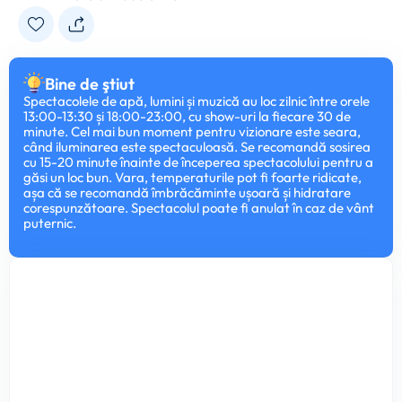
Bine de ştiut
Spectacolele de apă, lumini și muzică au loc zilnic între orele
13:00-13:30 și 18:00-23:00, cu show-uri la fiecare 30 de
minute. Cel mai bun moment pentru vizionare este seara,
când iluminarea este spectaculoasă. Se recomandă sosirea
cu 15-20 minute înainte de începerea spectacolului pentru a
găsi un loc bun. Vara, temperaturile pot fi foarte ridicate,
așa că se recomandă îmbrăcăminte ușoară și hidratare
corespunzătoare. Spectacolul poate fi anulat în caz de vânt
puternic.