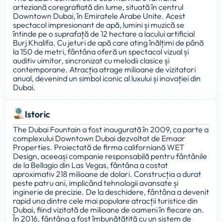
arteziană coregrafiată din lume, situată în centrul
Downtown Dubai, în Emiratele Arabe Unite. Acest
spectacol impresionant de apă, lumini și muzică se
întinde pe o suprafață de 12 hectare a lacului artificial
Burj Khalifa. Cu jeturi de apă care ating înălțimi de până
la 150 de metri, fântâna oferă un spectacol vizual și
auditiv uimitor, sincronizat cu melodii clasice și
contemporane. Atracția atrage milioane de vizitatori
anual, devenind un simbol iconic al luxului și inovației din
Dubai.
Istoric
The Dubai Fountain a fost inaugurată în 2009, ca parte a
complexului Downtown Dubai dezvoltat de Emaar
Properties. Proiectată de firma californiană WET
Design, aceeași companie responsabilă pentru fântânile
de la Bellagio din Las Vegas, fântâna a costat
aproximativ 218 milioane de dolari. Construcția a durat
peste patru ani, implicând tehnologii avansate și
inginerie de precizie. De la deschidere, fântâna a devenit
rapid una dintre cele mai populare atracții turistice din
Dubai, fiind vizitată de milioane de oameni în fiecare an.
În 2016, fântâna a fost îmbunătățită cu un sistem de