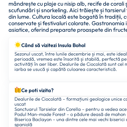
mândrește cu plaje cu nisip alb, recife de corali 
scufundări și snorkeling. Aici trăiește și tarsierul
din lume. Cultura locală este bogată în tradiții, c
conservate și festivaluri colorate. Gastronomia i
asiatice, oferind preparate proaspete din fructe
Când să vizitezi Insula Bohol
Sezonul uscat, între lunile decembrie și mai, este ideal
perioadă, vremea este însorită și stabilă, perfectă pe
activități în aer liber. Dealurile de Ciocolată sunt c
iarba se usucă și capătă culoarea caracteristică.
Ce poti vizita?
Dealurile de Ciocolată – formațiuni geologice unice c
uscat
Sanctuarul Tarsielor din Corella – pentru a vedea aces
Podul Man-made Forest – o pădure deasă de mahon 
Biserica Baclayon – una dintre cele mai vechi biserici 
spaniolă