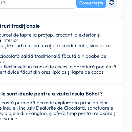
Convertește
ruri tradiționale
urcel de lapte la proțap, crocant la exterior și
a interior
pește crud marinat în oțet și condimente, similar cu
 ciocolată caldă tradițională făcută din boabe de
ale
z fiert învelit în frunze de cocos, o garnitură populară
ert dulce făcut din orez lipicios și lapte de cocos
ile sunt ideale pentru a vizita Insula Bohol ?
 Această perioadă permite explorarea principalelor
le insulei, inclusiv Dealurile de Ciocolată, sanctuarele
e, plajele din Panglao, și oferă timp pentru relaxare și
 acvatice.