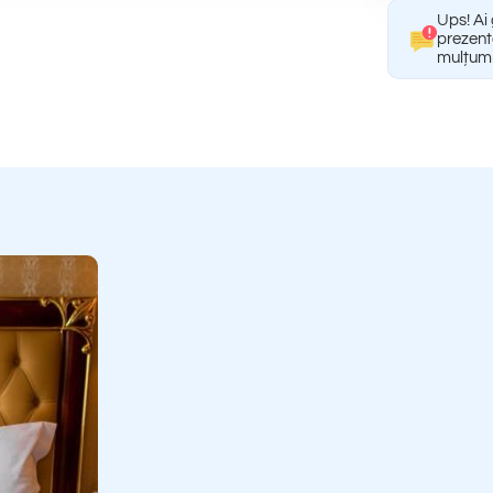
Ups! Ai 
prezent
mulțumi