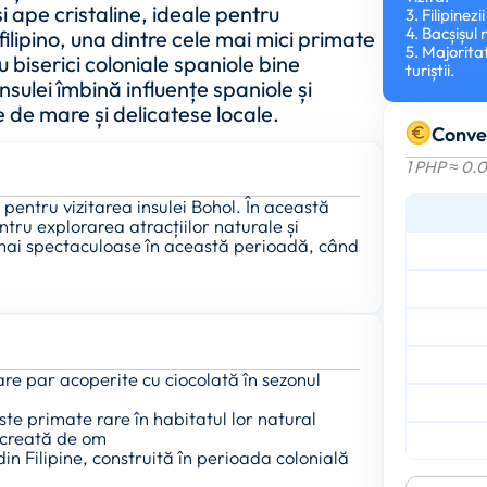
și ape cristaline, ideale pentru
3. Filipinez
4. Bacșișul
 filipino, una dintre cele mai mici primate
5. Majorita
u biserici coloniale spaniole bine
turiștii.
nsulei îmbină influențe spaniole și
 de mare și delicatese locale.
Conve
1 PHP ≈ 0.
 pentru vizitarea insulei Bohol. În această
ntru explorarea atracțiilor naturale și
el mai spectaculoase în această perioadă, când
are par acoperite cu ciocolată în sezonul
te primate rare în habitatul lor natural
creată de om
din Filipine, construită în perioada colonială