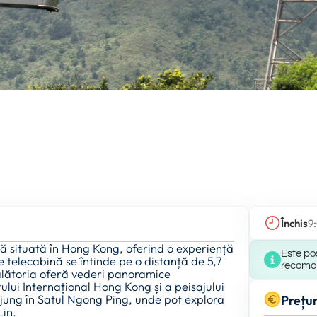
Închis
9
să situată în Hong Kong, oferind o experiență
Este pos
e telecabină se întinde pe o distanță de 5,7
recomand
lătoria oferă vederi panoramice
lui Internațional Hong Kong și a peisajului
 ajung în Satul Ngong Ping, unde pot explora
Prețur
Lin.