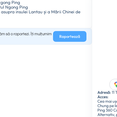
 Ngong Ping
atul Ngong Ping
asupra insulei Lantau și a Mării Chinei de
găm să o raportezi. Îți mulțumim
Raportează
Adresă:
11 
Acces:
Cea mai ușo
Chung pe li
Ping 360 Ca
Alternativ,