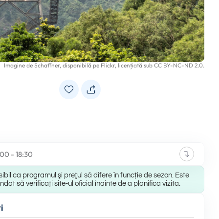
Imagine de
Schaffner
, disponibilă pe
Flickr
, licențiată sub
CC BY-NC-ND 2.0
.
:00 - 18:30
ibil ca programul şi preţul să difere în funcție de sezon. Este
at să verificați site-ul oficial înainte de a planifica vizita.
i