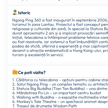
Istoric
Ngong Ping 360 a fost inaugurat în septembrie 2006, 
turismul în zona Lantau. Proiectul a fost conceput pent
religioase și culturale din zonă, în special la Statuia
durat aproximativ 2 ani și a implicat provocări semnifi
Inițial, telecabina a întâmpinat probleme tehnice car
au fost rezolvate, iar sistemul a fost îmbunătățit cont
podea de sticlă, oferind o experiență și mai captivan
devenit o atracție emblematică a Hong Kong-ului, pr
turism și excelență în servicii.
Ce poti vizita?
1. Călătoria cu telecabina – opțiuni pentru cabine st
2. Satul Ngong Ping – un complex tematic cu arhitect
3. Statuia Big Buddha (Tian Tan Buddha) – una dintre
4. Mănăstirea Po Lin – un important centru budist
5. Walking with Buddha – o expoziție multimedia inte
6. Monkey’s Tale Theatre – un spectacol animat desp
7. Traseul de drumeție Wisdom Path