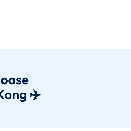
joase
Kong ✈️