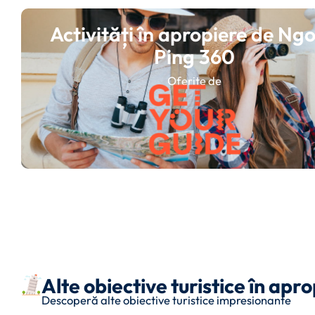
Activități în apropiere de Ng
Ping 360
Oferite de
Alte obiective turistice în ap
Descoperă alte obiective turistice impresionante