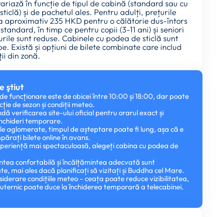
variază în funcție de tipul de cabină (standard sau cu
ticlă) și de pachetul ales. Pentru adulți, prețurile
la aproximativ 235 HKD pentru o călătorie dus-întors
standard, în timp ce pentru copii (3-11 ani) și seniori
urile sunt reduse. Cabinele cu podea de sticlă sunt
. Există și opțiuni de bilete combinate care includ
ții din zonă.
e ştiut
e funcționare este de obicei între 10:00 și 18:00, dar poate
cție de sezon și condiții meteo.
ă verificarea site-ului oficial pentru orarul exact și
închideri temporare.
le aglomerate, timpul de așteptare poate fi lung, așa că e
părați bilete online în avans.
xperiență mai spectaculoasă, alegeți cabina cu podea de
tea confortabilă și încălțămintea adecvată sunt
, mai ales dacă planificați să vizitați și Buddha cel Mare.
nsiderare condițiile meteo – ceața poate reduce vizibilitatea,
puternic poate duce la închiderea temporară a telecabinei.