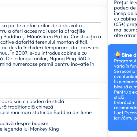
Prețurile 
podea de s
încep de 
cu cabina 
(65+) preț
ca parte a eforturilor de a dezvolta
mai scumpe
ru a oferi acces mai ușor la atracțiile
alte atrac
 Big Buddha și Mănăstirea Po Lin. Construcția a
cative datorită terenului montan dificil.
e au dus la închideri temporare, dar acestea
inuu. În 2007, s-au introdus cabinele cu
Bine d
tă. De-a lungul anilor, Ngong Ping 360 a
Programul d
imind numeroase premii pentru inovație în
varia în fun
Se recomand
eventuale 
În perioade
bine să cum
Pentru o e
sticlă.
andard sau cu podea de sticlă
Îmbrăcămin
ură tradițională chineză
recomandate
 cele mai mari statui de Buddha din lume
Luați în co
iar vântul 
ractivă despre budism
re legenda lui Monkey King