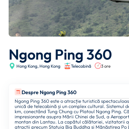
Ngong Ping 360
Hong Kong,
Hong Kong
Telecabină
3 ore
Despre Ngong Ping 360
Ngong Ping 360 este o atracție turistică spectaculoa
unică de telecabină și un complex cultural. Sistemul d
km, conectând Tung Chung cu Platoul Ngong Ping. Că
impresionante asupra Mării Chinei de Sud, a Aeroportu
montan din Lantau. La capătul călătoriei, vizitatorii
atracții precum Statuia Big Buddha și Mănăstirea Po 