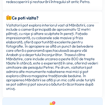
redescoperirii și restaurării întregului sit antic Petra.
Ce poti vizita?
Vizitatorii pot explora interiorul vast al Mănăstirii, care
include o cameră principală de aproximativ 12 metri
pătrați, cu nișe și altare sculptate în pereți. Fațada
impresionantă, cu coloanele sale masive și friza
elaborată, oferă oportunități excelente pentru
fotografie. În apropiere se află un punct de belvedere
care oferă o panoramă spectaculoasă asupra văii
Arabah și a deșertului înconjurător. Traseul către
Mănăstire, care include urcarea a peste 800 de trepte
tăiate în stâncă, este o experiență în sine, oferind vederi
uimitoare ale peisajului Petrei. Pe drum, vizitatorii pot
admira alte monumente nabateene mai mici și pot
explora câteva magazine tradiționale beduine. În
apropierea Mănăstirii se află și un mic café unde turiștii
se pot odihni și pot savura o băutură răcoritoare după
urcuș.