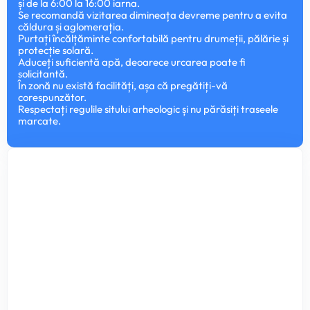
și de la 6:00 la 16:00 iarna.
Se recomandă vizitarea dimineața devreme pentru a evita
căldura și aglomerația.
Purtați încălțăminte confortabilă pentru drumeții, pălărie și
protecție solară.
Aduceți suficientă apă, deoarece urcarea poate fi
solicitantă.
În zonă nu există facilități, așa că pregătiți-vă
corespunzător.
Respectați regulile sitului arheologic și nu părăsiți traseele
marcate.