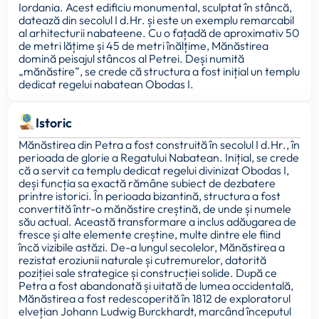
Iordania. Acest edificiu monumental, sculptat în stâncă,
datează din secolul I d.Hr. și este un exemplu remarcabil
al arhitecturii nabateene. Cu o fațadă de aproximativ 50
de metri lățime și 45 de metri înălțime, Mănăstirea
domină peisajul stâncos al Petrei. Deși numită
„mănăstire”, se crede că structura a fost inițial un templu
dedicat regelui nabatean Obodas I.
Istoric
Mănăstirea din Petra a fost construită în secolul I d.Hr., în
perioada de glorie a Regatului Nabatean. Inițial, se crede
că a servit ca templu dedicat regelui divinizat Obodas I,
deși funcția sa exactă rămâne subiect de dezbatere
printre istorici. În perioada bizantină, structura a fost
convertită într-o mănăstire creștină, de unde și numele
său actual. Această transformare a inclus adăugarea de
fresce și alte elemente creștine, multe dintre ele fiind
încă vizibile astăzi. De-a lungul secolelor, Mănăstirea a
rezistat eroziunii naturale și cutremurelor, datorită
poziției sale strategice și construcției solide. După ce
Petra a fost abandonată și uitată de lumea occidentală,
Mănăstirea a fost redescoperită în 1812 de exploratorul
elvețian Johann Ludwig Burckhardt, marcând începutul