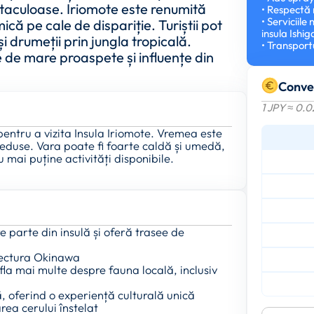
ctaculoase. Iriomote este renumită
• Respectă 
• Serviciile
că pe cale de dispariție. Turiștii pot
insula Ishig
și drumeții prin jungla tropicală.
• Transportu
e de mare proaspete și influențe din
Conve
1 JPY ≈ 0.
entru a vizita Insula Iriomote. Vremea este
reduse. Vara poate fi foarte caldă și umedă,
u mai puține activități disponibile.
 parte din insulă și oferă trasee de
fectura Okinawa
fla mai multe despre fauna locală, inclusiv
ă, oferind o experiență culturală unică
rea cerului înstelat