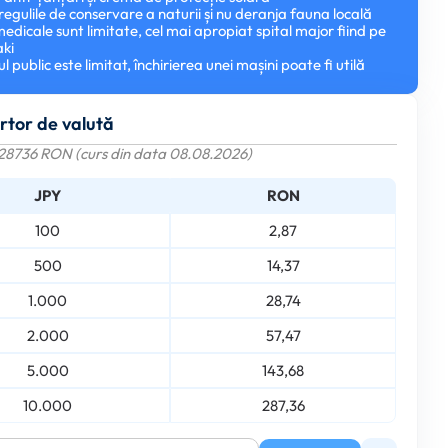
regulile de conservare a naturii și nu deranja fauna locală
 medicale sunt limitate, cel mai apropiat spital major fiind pe
aki
l public este limitat, închirierea unei mașini poate fi utilă
rtor de valută
028736 RON (curs din data 08.08.2026)
JPY
RON
100
2,87
500
14,37
1.000
28,74
2.000
57,47
5.000
143,68
10.000
287,36