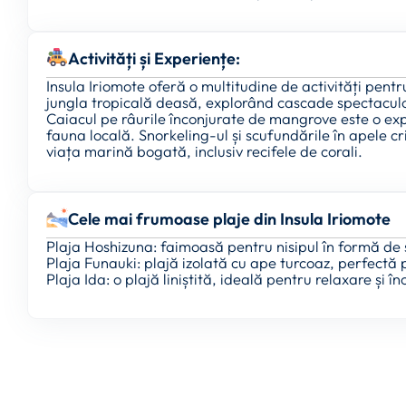
Activități și Experiențe:
Insula Iriomote oferă o multitudine de activități pentru
jungla tropicală deasă, explorând cascade spectacu
Caiacul pe râurile înconjurate de mangrove este o ex
fauna locală. Snorkeling-ul și scufundările în apele cri
viața marină bogată, inclusiv recifele de corali.
Cele mai frumoase plaje din Insula Iriomote
Plaja Hoshizuna: faimoasă pentru nisipul în formă de 
Plaja Funauki: plajă izolată cu ape turcoaz, perfectă 
Plaja Ida: o plajă liniștită, ideală pentru relaxare și în