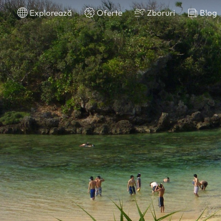
Explorează
Oferte
Zboruri
Blog