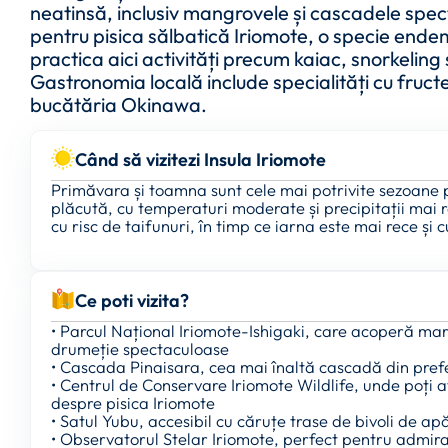
neatinsă, inclusiv mangrovele și cascadele spe
pentru pisica sălbatică Iriomote, o specie endemi
practica aici activități precum kaiac, snorkeling 
Gastronomia locală include specialități cu fruct
bucătăria Okinawa.
Când să vizitezi Insula Iriomote
Primăvara și toamna sunt cele mai potrivite sezoane p
plăcută, cu temperaturi moderate și precipitații mai 
cu risc de taifunuri, în timp ce iarna este mai rece și c
Ce poti vizita?
• Parcul Național Iriomote-Ishigaki, care acoperă mare
drumeție spectaculoase
• Cascada Pinaisara, cea mai înaltă cascadă din pre
• Centrul de Conservare Iriomote Wildlife, unde poți a
despre pisica Iriomote
• Satul Yubu, accesibil cu căruțe trase de bivoli de ap
• Observatorul Stelar Iriomote, perfect pentru admira