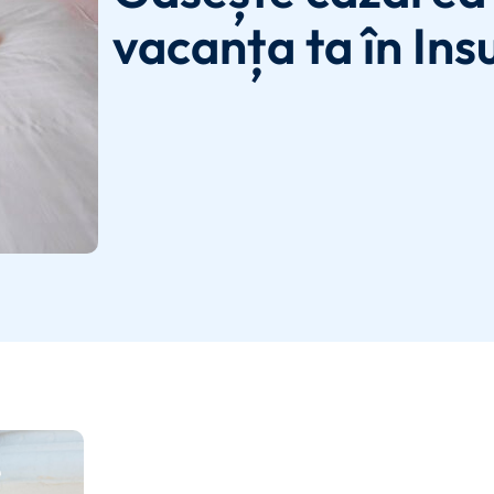
vacanța ta în Ins
e