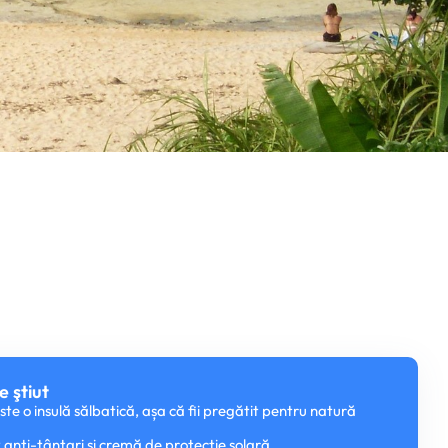
e ştiut
este o insulă sălbatică, așa că fii pregătit pentru natură
 anti-țânțari și cremă de protecție solară