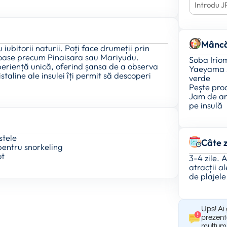
Mâncă
 iubitorii naturii. Poți face drumeții prin
loase precum Pinaisara sau Mariyudu.
Soba Iriom
periență unică, oferind șansa de a observa
Yaeyama so
staline ale insulei îți permit să descoperi
verde
Pește pro
Jam de an
pe insulă
stele
Câte z
pentru snorkeling
ot
3-4 zile. 
atracții al
de plajele
Ups! Ai 
prezent
mulțumi