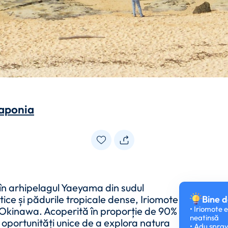
aponia
ă în arhipelagul Yaeyama din sudul
ice și pădurile tropicale dense, Iriomote
Bine d
• Iriomote 
 Okinawa. Acoperită în proporție de 90%
neatinsă
r oportunități unice de a explora natura
• Adu spray