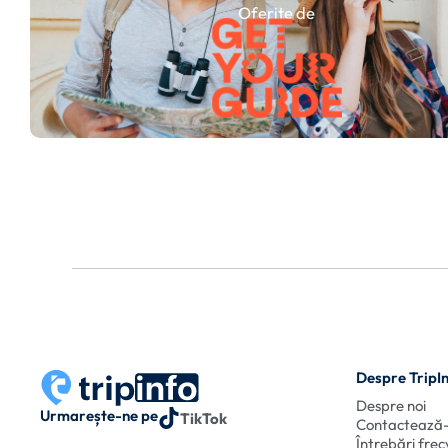
Oferite de
Despre TripI
Despre noi
Urmarește-ne pe
TikTok
Contactează
Întrebări fre