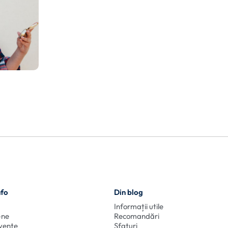
nfo
Din blog
Informații utile
-ne
Recomandări
cvente
Sfaturi