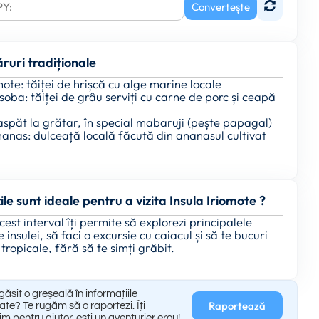
Convertește
ruri tradiționale
ote: tăiței de hrișcă cu alge marine locale
ba: tăiței de grâu serviți cu carne de porc și ceapă
aspăt la grătar, în special mabaruji (pește papagal)
anas: dulceață locală făcută din ananasul cultivat
ile sunt ideale pentru a vizita Insula Iriomote ?
Acest interval îți permite să explorezi principalele
e insulei, să faci o excursie cu caiacul și să te bucuri
 tropicale, fără să te simți grăbit.
găsit o greșeală în informațiile
Raportează
ate? Te rugăm să o raportezi. Îți
m pentru ajutor, ești un aventurier erou!