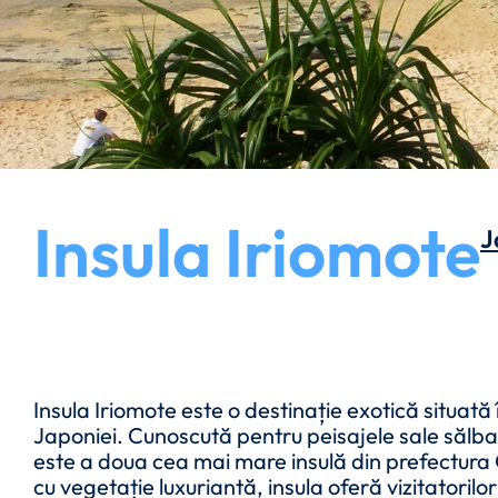
Insula Iriomote
J
Insula Iriomote este o destinație exotică situat
Japoniei. Cunoscută pentru peisajele sale sălbat
este a doua cea mai mare insulă din prefectura
cu vegetație luxuriantă, insula oferă vizitatorilo