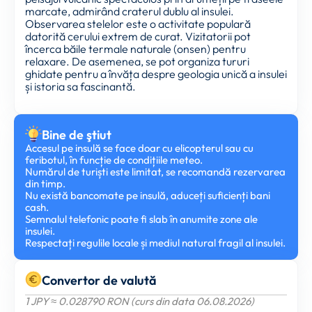
marcate, admirând craterul dublu al insulei.
Observarea stelelor este o activitate populară
datorită cerului extrem de curat. Vizitatorii pot
încerca băile termale naturale (onsen) pentru
relaxare. De asemenea, se pot organiza tururi
ghidate pentru a învăța despre geologia unică a insulei
și istoria sa fascinantă.
Bine de ştiut
Accesul pe insulă se face doar cu elicopterul sau cu
feribotul, în funcție de condițiile meteo.
Numărul de turiști este limitat, se recomandă rezervarea
din timp.
Nu există bancomate pe insulă, aduceți suficienți bani
cash.
Semnalul telefonic poate fi slab în anumite zone ale
insulei.
Respectați regulile locale și mediul natural fragil al insulei.
Convertor de valută
1 JPY ≈ 0.028790 RON (curs din data 06.08.2026)