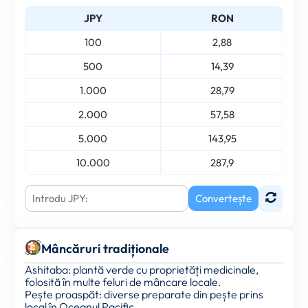
JPY
RON
100
2,88
500
14,39
1.000
28,79
2.000
57,58
5.000
143,95
10.000
287,9
Convertește
Mâncăruri tradiționale
Ashitaba: plantă verde cu proprietăți medicinale,
folosită în multe feluri de mâncare locale.
Pește proaspăt: diverse preparate din pește prins
local în Oceanul Pacific.