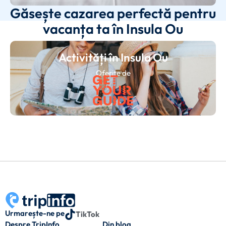
Găsește cazarea perfectă pentru
vacanța ta în Insula Ou
Activități în Insula Ou
Oferite de
Urmarește-ne pe
TikTok
Despre TripInfo
Din blog