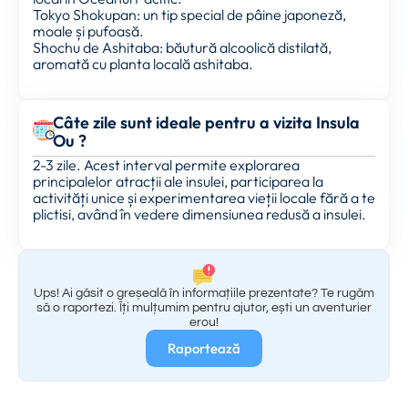
Tokyo Shokupan: un tip special de pâine japoneză,
moale și pufoasă.
Shochu de Ashitaba: băutură alcoolică distilată,
aromată cu planta locală ashitaba.
Câte zile sunt ideale pentru a vizita Insula
Ou ?
2-3 zile. Acest interval permite explorarea
principalelor atracții ale insulei, participarea la
activități unice și experimentarea vieții locale fără a te
plictisi, având în vedere dimensiunea redusă a insulei.
Ups! Ai găsit o greșeală în informațiile prezentate? Te rugăm
să o raportezi. Îți mulțumim pentru ajutor, ești un aventurier
erou!
Raportează