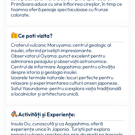
Primăvara aduce cu sine înflorirea cireșilor, în timp ce
toamna oferă peisaje spectaculoase cu frunze
colorate.
Ce poti vizita?
Craterul vulcanic Maruyama: centrul geologic al
insulei, oferind priveliști impresionante.
Observatorul Oyama: punct excelent pentru
admirarea peisajului și observații astronomice.
Centrul de informare Aogashima: pentru a învăța
despre istoria și geologia insulei.
Izoarele termale naturale: locuri perfecte pentru
relaxare și experimentarea culturii onsen japoneze.
Satul Yasundome: pentru a explora viața tradițională
a localnicilor și arhitectura unică.
Activități și Experiențe:
Insula Ou, cunoscută și ca Aogashima, oferă
experiențe unice în Japonia. Turiștii pot explora
peisajul vulcanic spectaculos prin drumeții pe traseele