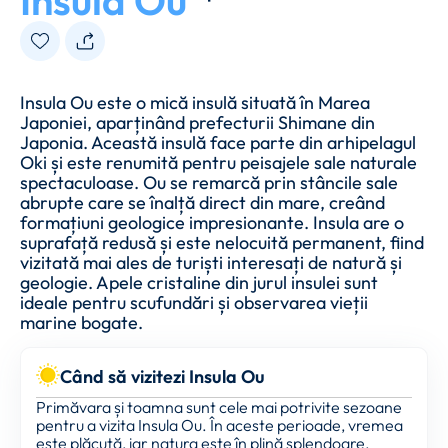
Insula Ou
Insula Ou este o mică insulă situată în Marea
Japoniei, aparținând prefecturii Shimane din
Japonia. Această insulă face parte din arhipelagul
Oki și este renumită pentru peisajele sale naturale
spectaculoase. Ou se remarcă prin stâncile sale
abrupte care se înalță direct din mare, creând
formațiuni geologice impresionante. Insula are o
suprafață redusă și este nelocuită permanent, fiind
vizitată mai ales de turiști interesați de natură și
geologie. Apele cristaline din jurul insulei sunt
ideale pentru scufundări și observarea vieții
marine bogate.
Când să vizitezi Insula Ou
Primăvara și toamna sunt cele mai potrivite sezoane
pentru a vizita Insula Ou. În aceste perioade, vremea
este plăcută, iar natura este în plină splendoare.