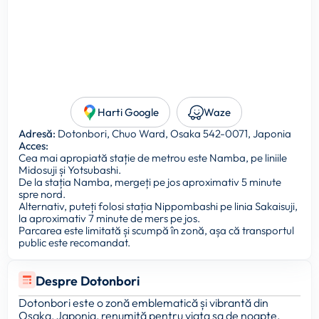
Harti Google
Waze
Adresă:
Dotonbori, Chuo Ward, Osaka 542-0071, Japonia
Acces:
Cea mai apropiată stație de metrou este Namba, pe liniile
Midosuji și Yotsubashi.
De la stația Namba, mergeți pe jos aproximativ 5 minute
spre nord.
Alternativ, puteți folosi stația Nippombashi pe linia Sakaisuji,
la aproximativ 7 minute de mers pe jos.
Parcarea este limitată și scumpă în zonă, așa că transportul
public este recomandat.
Despre Dotonbori
Dotonbori este o zonă emblematică și vibrantă din
Osaka, Japonia, renumită pentru viața sa de noapte,