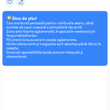
Bine de ştiut
Cea mai bună perioadă pentru vizită este seara, când
luminile de neon creează o atmosferă vibrantă.
Zona este foarte aglomerată, în special în weekend și în
timpul sărbătorilor.
Fiți atenți la buzunare în zonele aglomerate.
Multe restaurante și magazine sunt deschise până târziu în
noapte.
Încercați specialitățile locale precum takoyaki și
okonomiyaki.