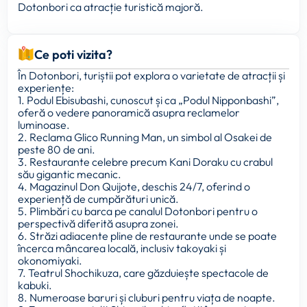
Dotonbori ca atracție turistică majoră.
Ce poti vizita?
În Dotonbori, turiștii pot explora o varietate de atracții și
experiențe:
1. Podul Ebisubashi, cunoscut și ca „Podul Nipponbashi”,
oferă o vedere panoramică asupra reclamelor
luminoase.
2. Reclama Glico Running Man, un simbol al Osakei de
peste 80 de ani.
3. Restaurante celebre precum Kani Doraku cu crabul
său gigantic mecanic.
4. Magazinul Don Quijote, deschis 24/7, oferind o
experiență de cumpărături unică.
5. Plimbări cu barca pe canalul Dotonbori pentru o
perspectivă diferită asupra zonei.
6. Străzi adiacente pline de restaurante unde se poate
încerca mâncarea locală, inclusiv takoyaki și
okonomiyaki.
7. Teatrul Shochikuza, care găzduiește spectacole de
kabuki.
8. Numeroase baruri și cluburi pentru viața de noapte.