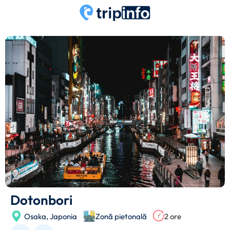
Dotonbori
Osaka,
Japonia
Zonă pietonală
2 ore