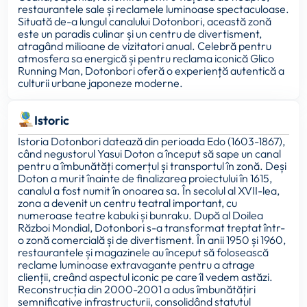
restaurantele sale și reclamele luminoase spectaculoase.
Situată de-a lungul canalului Dotonbori, această zonă
este un paradis culinar și un centru de divertisment,
atragând milioane de vizitatori anual. Celebră pentru
atmosfera sa energică și pentru reclama iconică Glico
Running Man, Dotonbori oferă o experiență autentică a
culturii urbane japoneze moderne.
Istoric
Istoria Dotonbori datează din perioada Edo (1603-1867),
când negustorul Yasui Doton a început să sape un canal
pentru a îmbunătăți comerțul și transportul în zonă. Deși
Doton a murit înainte de finalizarea proiectului în 1615,
canalul a fost numit în onoarea sa. În secolul al XVII-lea,
zona a devenit un centru teatral important, cu
numeroase teatre kabuki și bunraku. După al Doilea
Război Mondial, Dotonbori s-a transformat treptat într-
o zonă comercială și de divertisment. În anii 1950 și 1960,
restaurantele și magazinele au început să folosească
reclame luminoase extravagante pentru a atrage
clienții, creând aspectul iconic pe care îl vedem astăzi.
Reconstrucția din 2000-2001 a adus îmbunătățiri
semnificative infrastructurii, consolidând statutul