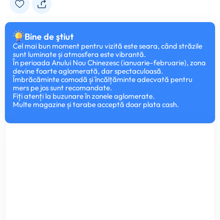
Bine de ştiut
Cel mai bun moment pentru vizită este seara, când străzile
sunt luminate și atmosfera este vibrantă.
În perioada Anului Nou Chinezesc (ianuarie-februarie), zona
devine foarte aglomerată, dar spectaculoasă.
Îmbrăcăminte comodă și încălțăminte adecvată pentru
mers pe jos sunt recomandate.
Fiți atenți la buzunare în zonele aglomerate.
Multe magazine și tarabe acceptă doar plata cash.