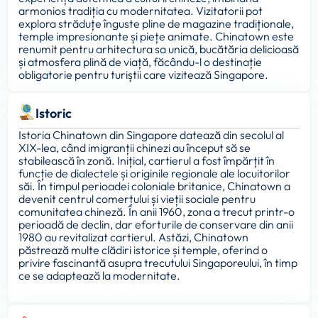
armonios tradiția cu modernitatea. Vizitatorii pot
explora străduțe înguste pline de magazine tradiționale,
temple impresionante și piețe animate. Chinatown este
renumit pentru arhitectura sa unică, bucătăria delicioasă
și atmosfera plină de viață, făcându-l o destinație
obligatorie pentru turiștii care vizitează Singapore.
Istoric
Istoria Chinatown din Singapore datează din secolul al
XIX-lea, când imigranții chinezi au început să se
stabilească în zonă. Inițial, cartierul a fost împărțit în
funcție de dialectele și originile regionale ale locuitorilor
săi. În timpul perioadei coloniale britanice, Chinatown a
devenit centrul comerțului și vieții sociale pentru
comunitatea chineză. În anii 1960, zona a trecut printr-o
perioadă de declin, dar eforturile de conservare din anii
1980 au revitalizat cartierul. Astăzi, Chinatown
păstrează multe clădiri istorice și temple, oferind o
privire fascinantă asupra trecutului Singaporeului, în timp
ce se adaptează la modernitate.