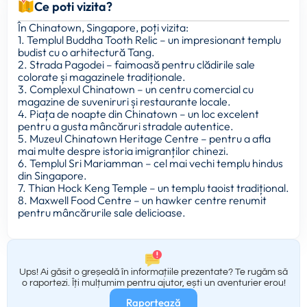
Ce poti vizita?
În Chinatown, Singapore, poți vizita:
1. Templul Buddha Tooth Relic – un impresionant templu
budist cu o arhitectură Tang.
2. Strada Pagodei – faimoasă pentru clădirile sale
colorate și magazinele tradiționale.
3. Complexul Chinatown – un centru comercial cu
magazine de suveniruri și restaurante locale.
4. Piața de noapte din Chinatown – un loc excelent
pentru a gusta mâncăruri stradale autentice.
5. Muzeul Chinatown Heritage Centre – pentru a afla
mai multe despre istoria imigranților chinezi.
6. Templul Sri Mariamman – cel mai vechi templu hindus
din Singapore.
7. Thian Hock Keng Temple – un templu taoist tradițional.
8. Maxwell Food Centre – un hawker centre renumit
pentru mâncărurile sale delicioase.
Ups! Ai găsit o greșeală în informațiile prezentate? Te rugăm să
o raportezi. Îți mulțumim pentru ajutor, ești un aventurier erou!
Raportează