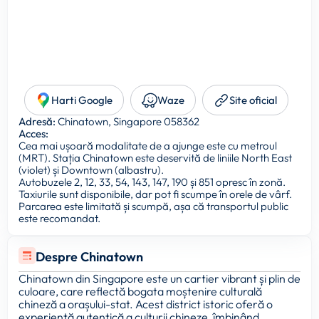
Harti Google
Waze
Site oficial
Adresă:
Chinatown, Singapore 058362
Acces:
Cea mai ușoară modalitate de a ajunge este cu metroul
(MRT). Stația Chinatown este deservită de liniile North East
(violet) și Downtown (albastru).
Autobuzele 2, 12, 33, 54, 143, 147, 190 și 851 opresc în zonă.
Taxiurile sunt disponibile, dar pot fi scumpe în orele de vârf.
Parcarea este limitată și scumpă, așa că transportul public
este recomandat.
Despre Chinatown
Chinatown din Singapore este un cartier vibrant și plin de
culoare, care reflectă bogata moștenire culturală
chineză a orașului-stat. Acest district istoric oferă o
experiență autentică a culturii chineze, îmbinând