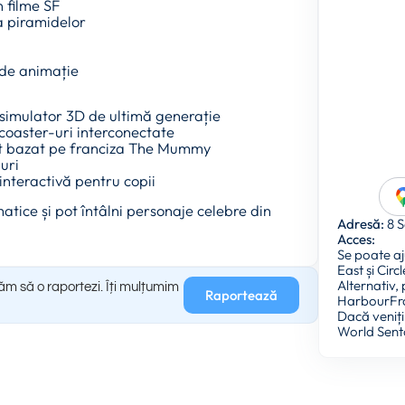
n filme SF
 a piramidelor
 de animație
 simulator 3D de ultimă generație
 coaster-uri interconectate
at bazat pe franciza The Mummy
uri
nteractivă pentru copii
matice și pot întâlni personaje celebre din
Adresă:
8 S
Acces:
Se poate aj
East și Cir
Alternativ,
găm să o raportezi. Îți mulțumim
Raportează
HarbourFr
Dacă veniți
World Sent