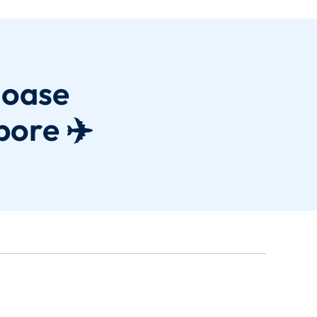
joase
pore ✈️