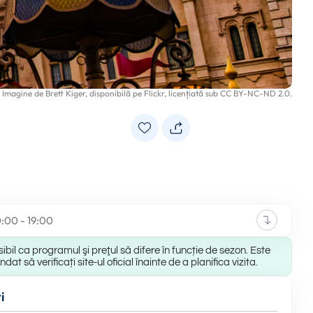
Imagine de
Brett Kiger
, disponibilă pe
Flickr
, licențiată sub
CC BY-NC-ND 2.0
.
0:00 - 19:00
ibil ca programul şi preţul să difere în funcție de sezon. Este
at să verificați site-ul oficial înainte de a planifica vizita.
i