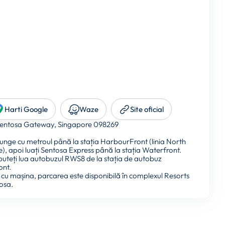
Harti Google
Waze
Site oficial
entosa Gateway, Singapore 098269
unge cu metroul până la stația HarbourFront (linia North
cle), apoi luați Sentosa Express până la stația Waterfront.
 puteți lua autobuzul RWS8 de la stația de autobuz
ont.
 cu mașina, parcarea este disponibilă în complexul Resorts
osa.