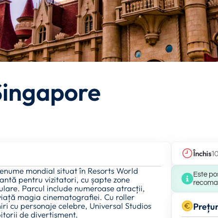
Singapore
Închis
1
renume mondial situat în Resorts World
Este pos
ntă pentru vizitatori, cu șapte zone
recomand
pulare. Parcul include numeroase atracții,
 viață magia cinematografiei. Cu roller
niri cu personaje celebre, Universal Studios
Prețur
itorii de divertisment.