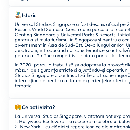
Istoric
Universal Studios Singapore a fost deschis oficial pe 
Resorts World Sentosa. Construcția parcului a început î
Genting Singapore și Universal Parks & Resorts. Iniția
pentru a stimula turismul în Singapore și pentru a cons
divertisment în Asia de Sud-Est. De-a lungul anilor, U
de atracții, introducând noi zone tematice și actualizâ
pentru a rămâne competitiv pe piața parcurilor temat
În 2020, parcul a trebuit să se adapteze la provocă
măsuri de siguranță stricte și ajustându-și operațiunil
Studios Singapore a continuat să fie o atracție major
internaționale pentru calitatea experiențelor oferite ș
tematic.
Ce poti vizita?
La Universal Studios Singapore, vizitatorii pot explor
1. Hollywood Boulevard – o recreere a celebrului bule
2. New York – cu clădiri și repere iconice ale metropo