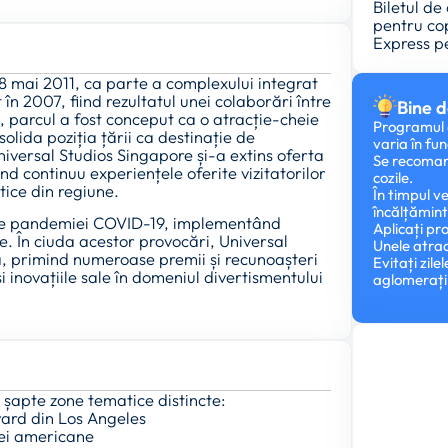
Biletul de
pentru cop
Express pe
28 mai 2011, ca parte a complexului integrat
n 2007, fiind rezultatul unei colaborări între
Bine d
l, parcul a fost conceput ca o atracție-cheie
Programul d
olida poziția țării ca destinație de
varia în fu
niversal Studios Singapore și-a extins oferta
Se recomand
nd continuu experiențele oferite vizitatorilor
cozile.
ice din regiune.
În timpul ve
încălțămin
rile pandemiei COVID-19, implementând
Aplicați pr
e. În ciuda acestor provocări, Universal
Unele atracț
ă, primind numeroase premii și recunoașteri
Evitați zil
i inovațiile sale în domeniul divertismentului
aglomerații
a șapte zone tematice distincte:
vard din Los Angeles
lei americane