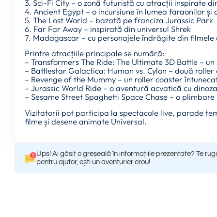
3. Sci-Fi City – o zonă futuristă cu atracții inspirate di
4. Ancient Egypt – o incursiune în lumea faraonilor și
5. The Lost World – bazată pe franciza Jurassic Park
6. Far Far Away – inspirată din universul Shrek
7. Madagascar – cu personajele îndrăgite din filmele
Printre atracțiile principale se numără:
– Transformers The Ride: The Ultimate 3D Battle – un
– Battlestar Galactica: Human vs. Cylon – două roller
– Revenge of the Mummy – un roller coaster întunec
– Jurassic World Ride – o aventură acvatică cu dinoza
– Sesame Street Spaghetti Space Chase – o plimbare i
Vizitatorii pot participa la spectacole live, parade te
filme și desene animate Universal.
Ups! Ai găsit o greșeală în informațiile prezentate? Te ru
pentru ajutor, ești un aventurier erou!