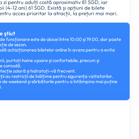
 o zi pentru adulți costă aproximativ 81 SGD, iar
ii (4-12 ani) 61 SGD. Există și opțiuni de bilete
ntru acces prioritar la atracții, la prețuri mai mari.
e ştiut
e funcționare este de obicei între 10:00 și 19:00, dar poate
ncție de sezon.
ă achiziționarea biletelor online în avans pentru a evita
rii, purtați haine ușoare și confortabile, precum și
te comodă.
otecție solară și hidratați-vă frecvent.
ii au restricții de înălțime pentru siguranța vizitatorilor.
ele de weekend și sărbătorile pentru a întâmpina mai puține
.