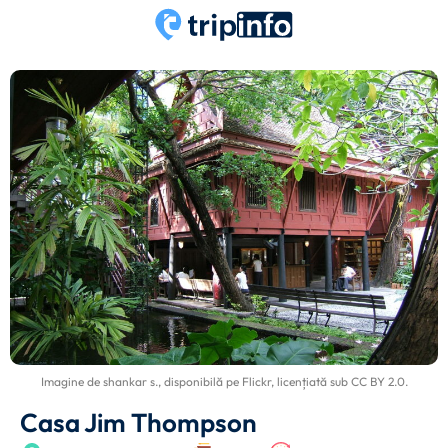
Imagine de
shankar s.
, disponibilă pe
Flickr
, licențiată sub
CC BY 2.0
.
Casa Jim Thompson