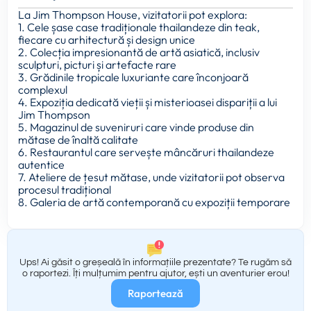
La Jim Thompson House, vizitatorii pot explora:
1. Cele șase case tradiționale thailandeze din teak,
fiecare cu arhitectură și design unice
2. Colecția impresionantă de artă asiatică, inclusiv
sculpturi, picturi și artefacte rare
3. Grădinile tropicale luxuriante care înconjoară
complexul
4. Expoziția dedicată vieții și misterioasei dispariții a lui
Jim Thompson
5. Magazinul de suveniruri care vinde produse din
mătase de înaltă calitate
6. Restaurantul care servește mâncăruri thailandeze
autentice
7. Ateliere de țesut mătase, unde vizitatorii pot observa
procesul tradițional
8. Galeria de artă contemporană cu expoziții temporare
Ups! Ai găsit o greșeală în informațiile prezentate? Te rugăm să
o raportezi. Îți mulțumim pentru ajutor, ești un aventurier erou!
Raportează