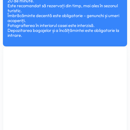
20 de minute.
Este recomandat să rezervați din timp, mai ales în sezonul
turistic.
Îmbrăcăminte decentă este obligatorie – genunchi și umeri
acoperiți.
Fotografierea în interiorul casei este interzisă.
Depozitarea bagajelor și a încălțămintei este obligatorie la
intrare.