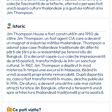
colecție fascinantă de artefacte, oferind o perspectivă
unică asupra culturii thailandeze și a gustului rafinat al lui
Jim Thompson.
Istoric
Jim Thompson House a fost construită în anii 1950 de
către Jim Thompson, un fost agent CIA care a devenit
un magnat al industriei mătăsii thailandeze. Thompson a
adunat șase case thailandeze tradiționale din diferite
părți ale țării și le-a reasamblat pe terenul său din
Bangkok. El a decorat casele cu o colecție impresionantă
de artă asiatică, transformându-le într-un sanctuar
cultural. În 1967, Jim Thompson a dispărut în mod
misterios în timpul unei excursii în Malaezia, lăsând în
urmă această proprietate remarcabilă. După dispariția
sa, casa a fost transformată în muzeu, deschis publicului
în 1976. De atunci, a devenit una dintre cele mai vizitate
atracții turistice din Bangkok, oferind o fereastră unică
spre arhitectura thailandeză tradițională și arta asiatică.
Ce poti vizita?