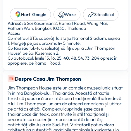
Harti Google
Waze
Site oficial
Adresă:
6 Soi Kasemsan 2, Rama 1 Road, Wang Mai,
Pathum Wan, Bangkok 10330, Thailanda
Acces:
Cu metroul BTS: coborâți la stația National Stadium, ieșirea
1. Mergeți pe jos aproximativ 5 minute.
Cu taxi sau tuk-tuk: solicitați să fiți duși la „Jim Thompson
House” pe Soi Kasemsan 2.
Cu autobuzul: liniile 15, 16, 25, 40, 48, 54, 73, 204 opresc în
apropiere, pe Rama I Road.
Despre Casa Jim Thompson
Jim Thompson House este un complex muzeal unic situat
în inima Bangkok-ului, Thailanda. Această atracție
turistică populară prezintă casa tradițională thailandeză
a lui Jim Thompson, un om de afaceri american și iubitor
de artă asiatică. Complexul cuprinde șase case
thailandeze din teak, construite în stil tradițional și
decorate cu o colecție impresionantă de artă și
antichități din Asia de Sud-Est. Vizitatorii pot explora
arhitectura autentică, grădinile tropicale luxuriante și o