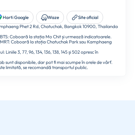
Harti Google
Waze
Site oficial
phaeng Phet 2 Rd, Chatuchak, Bangkok 10900, Thailanda
BTS: Coboară la stația Mo Chit și urmează indicatoarele.
 MRT: Coboară la stația Chatuchak Park sau Kamphaeng
: Liniile 3, 77, 96, 134, 136, 138, 145 și 502 opresc în
ab sunt disponibile, dar pot fi mai scumpe în orele de vârf.
te limitată, se recomandă transportul public.