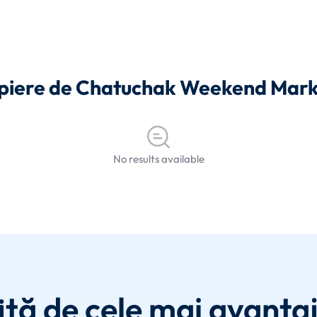
propiere de Chatuchak Weekend Mar
No results available
ită de cele mai avanta