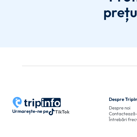
prețu
Despre TripI
Despre noi
Urmarește-ne pe
TikTok
Contactează
Întrebări fre