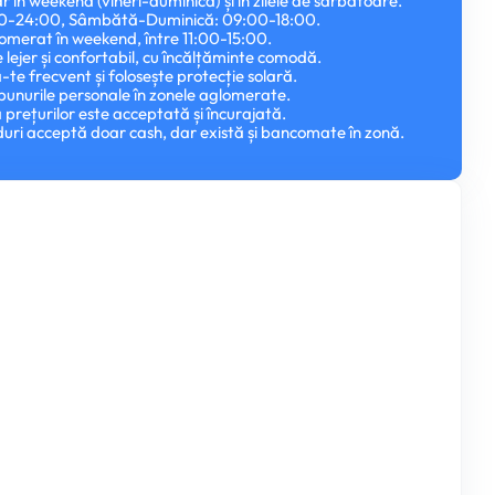
r în weekend (vineri-duminică) și în zilele de sărbătoare.
:00-24:00, Sâmbătă-Duminică: 09:00-18:00.
omerat în weekend, între 11:00-15:00.
lejer și confortabil, cu încălțăminte comodă.
te frecvent și folosește protecție solară.
a bunurile personale în zonele aglomerate.
prețurilor este acceptată și încurajată.
uri acceptă doar cash, dar există și bancomate în zonă.