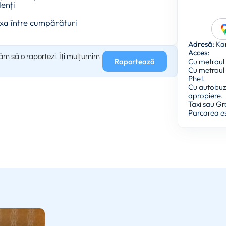
denți
axa între cumpărături
Adresă:
Kam
Acces:
găm să o raportezi. Îți mulțumim
Raportează
Cu metroul 
Cu metroul
Phet.
Cu autobuzul
apropiere.
Taxi sau Gr
Parcarea es