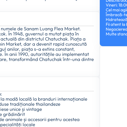
Deschis doa
Vineri: 18
Cel mai agl
Îmbracă-te 
Hidratează-
Fii atent l
b numele de Sanam Luang Flea Market.
Negocierea 
kok. În 1948, guvernul a mutat piața în
Multe stand
 actuală din districtul Chatuchak. Piața a
hin Market, dar a devenit rapid cunoscută
 anilor, piața s-a extins constant,
e. În anii 1990, autoritățile au implementat
izare, transformând Chatuchak într-una dintre
:
 la modă locală la branduri internaționale
duse tradiționale thailandeze
iese unice și vintage
de grădinărit
de animale și accesorii pentru acestea
ecialități locale