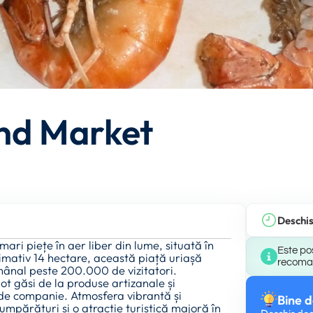
nd Market
Deschi
i piețe în aer liber din lume, situată în
Este pos
mativ 14 hectare, această piață uriașă
recomand
mânal peste 200.000 de vizitatori.
ot găsi de la produse artizanale și
e de companie. Atmosfera vibrantă și
Bine d
mpărături și o atracție turistică majoră în