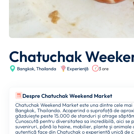
Chatuchak Weeke
Bangkok,
Thailanda
Experienţă
3 ore
Despre Chatuchak Weekend Market
Chatuchak Weekend Market este una dintre cele mai mar
Bangkok, Thailanda. Acoperind o suprafață de aproxi
găzduiește peste 15.000 de standuri și atrage săptă
Cunoscută pentru diversitatea sa incredibilă, aici se p
suveniruri, până la haine, mobilier, plante și animal
autentică face din Chatuchak o experiență unică de cu