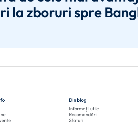
ri la zboruri spre Bang
nfo
Din blog
Informații utile
-ne
Recomandări
cvente
Sfaturi