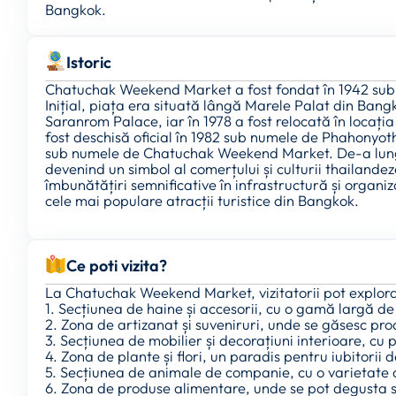
Bangkok.
Istoric
Chatuchak Weekend Market a fost fondat în 1942 su
Inițial, piața era situată lângă Marele Palat din Bang
Saranrom Palace, iar în 1978 a fost relocată în locația
fost deschisă oficial în 1982 sub numele de Phahonyot
sub numele de Chatuchak Weekend Market. De-a lungul
devenind un simbol al comerțului și culturii thailandez
îmbunătățiri semnificative în infrastructură și organ
cele mai populare atracții turistice din Bangkok.
Ce poti vizita?
La Chatuchak Weekend Market, vizitatorii pot explora
1. Secțiunea de haine și accesorii, cu o gamă largă de
2. Zona de artizanat și suveniruri, unde se găsesc pro
3. Secțiunea de mobilier și decorațiuni interioare, cu p
4. Zona de plante și flori, un paradis pentru iubitorii 
5. Secțiunea de animale de companie, cu o varietate 
6. Zona de produse alimentare, unde se pot degusta sp