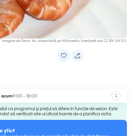
Imagine de
Deror Avi
, disponibilă pe
Wikimedia
, licențiată sub
CC BY-SA 3.0
.
s acum
9:00 - 18:00
ibil ca programul şi preţul să difere în funcție de sezon. Este
at să verificați site-ul oficial înainte de a planifica vizita.
e ştiut