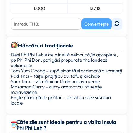
1.000
137,12
Convertește
Mâncăruri tradiționale
Deși Phi Phi Leh este o insulă nelocuită, în apropiere,
pe Phi Phi Don, poți găsi preparate thailandeze
delicioase:
Tom Yum Goong – supă picantă și acrișoară cu creveți
Pad Thai – tăiței prăjiți cu ou, tofu și arahide
Som Tam – salată picantă de papaya verde
Masaman Curry – curry aromat cu influențe
malayeziene
Pește proaspăt la grătar – servit cu orez și sosuri
locale
Câte zile sunt ideale pentru a vizita Insula
Phi Phi Leh ?