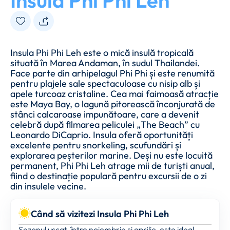
Insula Phi Phi Leh
Insula Phi Phi Leh este o mică insulă tropicală
situată în Marea Andaman, în sudul Thailandei.
Face parte din arhipelagul Phi Phi și este renumită
pentru plajele sale spectaculoase cu nisip alb și
apele turcoaz cristaline. Cea mai faimoasă atracție
este Maya Bay, o lagună pitorească înconjurată de
stânci calcaroase impunătoare, care a devenit
celebră după filmarea peliculei „The Beach” cu
Leonardo DiCaprio. Insula oferă oportunități
excelente pentru snorkeling, scufundări și
explorarea peșterilor marine. Deși nu este locuită
permanent, Phi Phi Leh atrage mii de turiști anual,
fiind o destinație populară pentru excursii de o zi
din insulele vecine.
Când să vizitezi Insula Phi Phi Leh
Sezonul uscat, între noiembrie și aprilie, este ideal