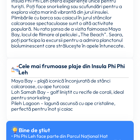
Insula Phi Phi Leh oferă experiențe unice pentru
turiști. Poți face snorkeling sau scufundări pentru a
explora viața marină vibrantă din jurul insulei.
Plimbările cu barca sau caiacul în jurul stâncilor
calcaroase spectaculoase sunt o altă activitate
populară. Nu rata șansa de a vizita faimoasa Maya
Bay, locul de filmare al peliculei „The Beach”. Seara,
poți participa la excursii pentru a admira planctonul
bioluminescent care strălucește în apele întunecate.
Cele mai frumoase plaje din Insula Phi Phi
Leh
Maya Bay – plajă iconică înconjurată de stânci
calcaroase, cu ape turcoaz
Loh Samah Bay – golf liniștit cu recife de corali, ideal
pentru snorkeling
Pileh Lagoon – lagună ascunsă cu ape cristaline,
perfectă pentru înot și caiac
Bine de ştiut
• Phi Phi Leh face parte din Parcul Național Hat