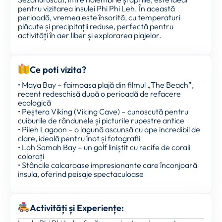
pentru vizitarea insulei Phi Phi Leh. În această
perioadă, vremea este însorită, cu temperaturi
plăcute și precipitații reduse, perfectă pentru
activități în aer liber și explorarea plajelor.
Ce poti vizita?
• Maya Bay – faimoasa plajă din filmul „The Beach”,
recent redeschisă după o perioadă de refacere
ecologică
• Peștera Viking (Viking Cave) – cunoscută pentru
cuiburile de rândunele și picturile rupestre antice
• Pileh Lagoon – o lagună ascunsă cu ape incredibil de
clare, ideală pentru înot și fotografii
• Loh Samah Bay – un golf liniștit cu recife de corali
colorați
• Stâncile calcaroase impresionante care înconjoară
insula, oferind peisaje spectaculoase
Activități și Experiențe: