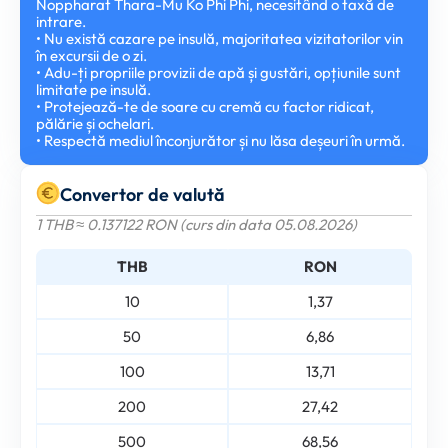
Noppharat Thara-Mu Ko Phi Phi, necesitând o taxă de
intrare.
• Nu există cazare pe insulă, majoritatea vizitatorilor vin
în excursii de o zi.
• Adu-ți propriile provizii de apă și gustări, opțiunile sunt
limitate pe insulă.
• Protejează-te de soare cu cremă cu factor ridicat,
pălărie și ochelari.
• Respectă mediul înconjurător și nu lăsa deșeuri în urmă.
Convertor de valută
1 THB ≈ 0.137122 RON (curs din data 05.08.2026)
THB
RON
10
1,37
50
6,86
100
13,71
200
27,42
500
68,56