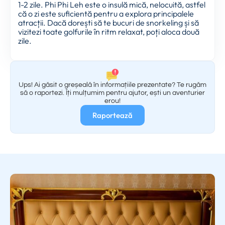
1-2 zile. Phi Phi Leh este o insulă mică, nelocuită, astfel
că o zi este suficientă pentru a explora principalele
atracții. Dacă dorești să te bucuri de snorkeling și să
vizitezi toate golfurile în ritm relaxat, poți aloca două
zile.
Ups! Ai găsit o greșeală în informațiile prezentate? Te rugăm
să o raportezi. Îți mulțumim pentru ajutor, ești un aventurier
erou!
Raportează