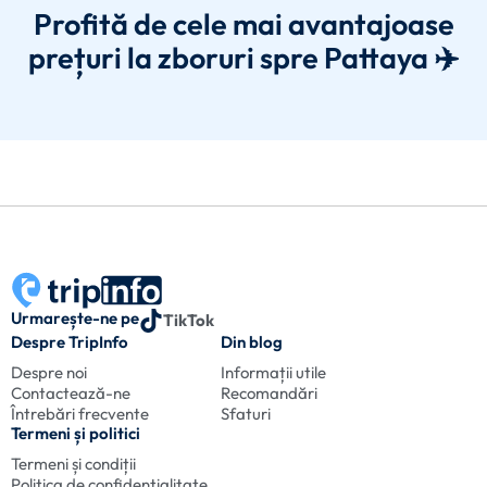
Profită de cele mai avantajoase
prețuri la zboruri spre Pattaya ✈️
Urmarește-ne pe
TikTok
Despre TripInfo
Din blog
Despre noi
Informații utile
Contactează-ne
Recomandări
Întrebări frecvente
Sfaturi
Termeni și politici
Termeni și condiții
Politica de confidențialitate