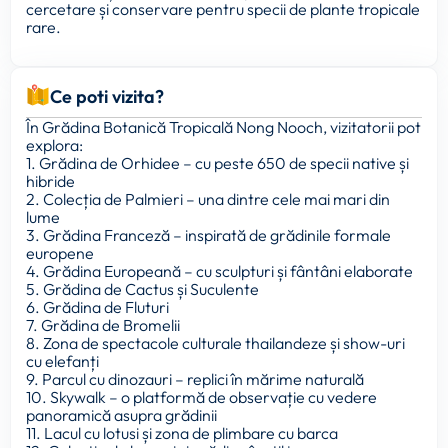
cercetare și conservare pentru specii de plante tropicale
rare.
Ce poti vizita?
În Grădina Botanică Tropicală Nong Nooch, vizitatorii pot
explora:
1. Grădina de Orhidee – cu peste 650 de specii native și
hibride
2. Colecția de Palmieri – una dintre cele mai mari din
lume
3. Grădina Franceză – inspirată de grădinile formale
europene
4. Grădina Europeană – cu sculpturi și fântâni elaborate
5. Grădina de Cactus și Suculente
6. Grădina de Fluturi
7. Grădina de Bromelii
8. Zona de spectacole culturale thailandeze și show-uri
cu elefanți
9. Parcul cu dinozauri – replici în mărime naturală
10. Skywalk – o platformă de observație cu vedere
panoramică asupra grădinii
11. Lacul cu lotusi și zona de plimbare cu barca