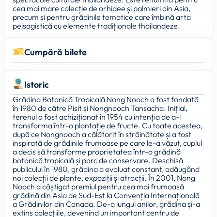
cea mai mare colecție de orhidee și palmieri din Asia,
precum și pentru grădinile tematice care îmbină arta
peisagistică cu elemente tradiționale thailandeze.
Cumpără bilete
Istoric
Grădina Botanică Tropicală Nong Nooch a fost fondată
în 1980 de către Pisit și Nongnooch Tansacha. Inițial,
terenul a fost achiziționat în 1954 cu intenția de a-l
transforma într-o plantație de fructe. Cu toate acestea,
după ce Nongnooch a călătorit în străinătate și a fost
inspirată de grădinile frumoase pe care le-a văzut, cuplul
a decis să transforme proprietatea într-o grădină
botanică tropicală și parc de conservare. Deschisă
publicului în 1980, grădina a evoluat constant, adăugând
noi colecții de plante, expoziții și atracții. În 2001, Nong
Nooch a câștigat premiul pentru cea mai frumoasă
grădină din Asia de Sud-Est la Convenția Internațională
a Grădinilor din Canada. De-a lungul anilor, grădina și-a
extins colecțiile, devenind un important centru de