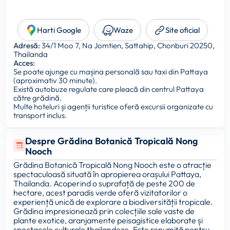
Harti Google
Waze
Site oficial
Adresă:
34/1 Moo 7, Na Jomtien, Sattahip, Chonburi 20250,
Thailanda
Acces:
Se poate ajunge cu mașina personală sau taxi din Pattaya
(aproximativ 30 minute).
Există autobuze regulate care pleacă din centrul Pattaya
către grădină.
Multe hoteluri și agenții turistice oferă excursii organizate cu
transport inclus.
Despre Grădina Botanică Tropicală Nong
Nooch
Grădina Botanică Tropicală Nong Nooch este o atracție
spectaculoasă situată în apropierea orașului Pattaya,
Thailanda. Acoperind o suprafață de peste 200 de
hectare, acest paradis verde oferă vizitatorilor o
experiență unică de explorare a biodiversității tropicale.
Grădina impresionează prin colecțiile sale vaste de
plante exotice, aranjamente peisagistice elaborate și
spectacole culturale thailandeze. Este renumită pentru