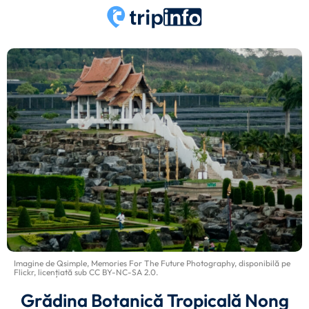
Imagine de
Qsimple, Memories For The Future Photography
, disponibilă pe
Flickr
, licențiată sub
CC BY-NC-SA 2.0
.
Grădina Botanică Tropicală Nong