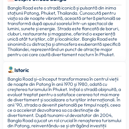
Bangla Road este o stradă iconică și pulsantă din inima
stațiunii Patong, Phuket, Thailanda. Cunoscută pentru
viața sa de noapte vibrantă, această arteră pietonală se
transformă după apusul soarelui într-un spectacol de
lumini, sunete și energie. Strada este flancată de baruri,
cluburi, restaurante și magazine, oferind o experiență
unică atât turiștilor, cât și localnicilor. Bangla Road este
sinonimă cu distracția și atmosfera exuberantă specifică
Thailandei, reprezentând un punct de atracție major
pentru cei care caută divertisment nocturn în Phuket.
Istoric
Bangla Road și-a început transformarea în centrul vieții
de noapte din Patong în anii 1970 și 1980, odată cu
creșterea turismului în Phuket. Inițial o stradă obișnuită, a
evoluat treptat pentru a satisface cererea tot mai mare
de divertisment și socializare a turiștilor internaționali. În
anii ’90, strada a devenit pietonală pe timpul nopții, ceea
ce a accelerat dezvoltarea sa ca destinație de
divertisment. După tsunami-ul devastator din 2004,
Bangla Road a jucat un rol crucial în renașterea turismului
din Patong, reinventându-se și atrăgând investiții