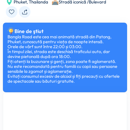
Phuket,
Thailanda
Stradă iconică /Bulevard
Bine de ştiut
Bangla Road este cea mai animată stradă din Patong,
Phuket, cunoscută pentru viața de noapte intensă.
Orele de vârf sunt între 22:00 și 03:00.
În timpul zilei, strada este deschisă traficului auto, dar
devine pietonală după ora 18:00.
Fiți atenți la buzunare și genți, zona poate fi aglomerată.
Nu este recomandată pentru familii cu copii sau persoane
sensibile la zgomot și aglomerație.
Evitați consumul excesiv de alcool și fiți precauți cu ofertele
de spectacole sau băuturi gratuite.