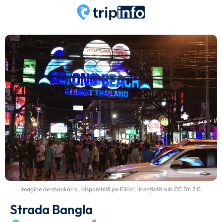
Imagine de
shankar s.
, disponibilă pe
Flickr
, licențiată sub
CC BY 2.0
.
Strada Bangla