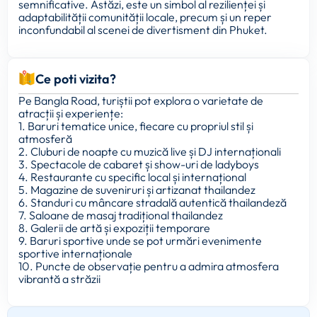
semnificative. Astăzi, este un simbol al rezilienței și
adaptabilității comunității locale, precum și un reper
inconfundabil al scenei de divertisment din Phuket.
Ce poti vizita?
Pe Bangla Road, turiștii pot explora o varietate de
atracții și experiențe:
1. Baruri tematice unice, fiecare cu propriul stil și
atmosferă
2. Cluburi de noapte cu muzică live și DJ internaționali
3. Spectacole de cabaret și show-uri de ladyboys
4. Restaurante cu specific local și internațional
5. Magazine de suveniruri și artizanat thailandez
6. Standuri cu mâncare stradală autentică thailandeză
7. Saloane de masaj tradițional thailandez
8. Galerii de artă și expoziții temporare
9. Baruri sportive unde se pot urmări evenimente
sportive internaționale
10. Puncte de observație pentru a admira atmosfera
vibrantă a străzii