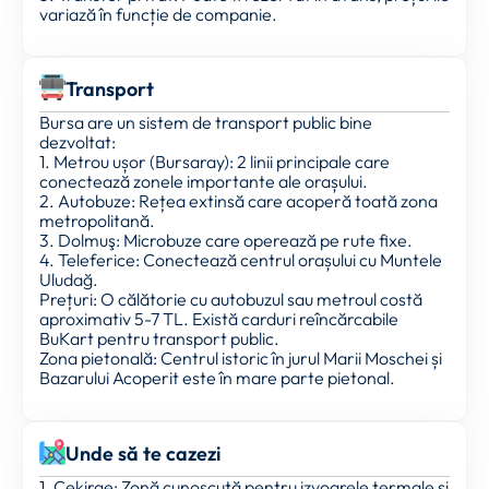
variază în funcție de companie.
Transport
Bursa are un sistem de transport public bine
dezvoltat:
1. Metrou ușor (Bursaray): 2 linii principale care
conectează zonele importante ale orașului.
2. Autobuze: Rețea extinsă care acoperă toată zona
metropolitană.
3. Dolmuş: Microbuze care operează pe rute fixe.
4. Teleferice: Conectează centrul orașului cu Muntele
Uludağ.
Prețuri: O călătorie cu autobuzul sau metroul costă
aproximativ 5-7 TL. Există carduri reîncărcabile
BuKart pentru transport public.
Zona pietonală: Centrul istoric în jurul Marii Moschei și
Bazarului Acoperit este în mare parte pietonal.
Unde să te cazezi
1. Çekirge: Zonă cunoscută pentru izvoarele termale și