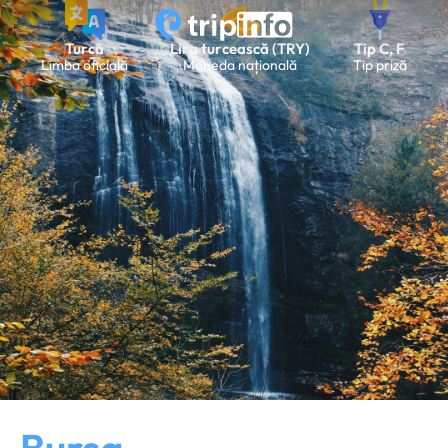
Turcă
Lira turcească (TRY)
Tip C, F
Limba oficială
Moneda națională
Tip priză