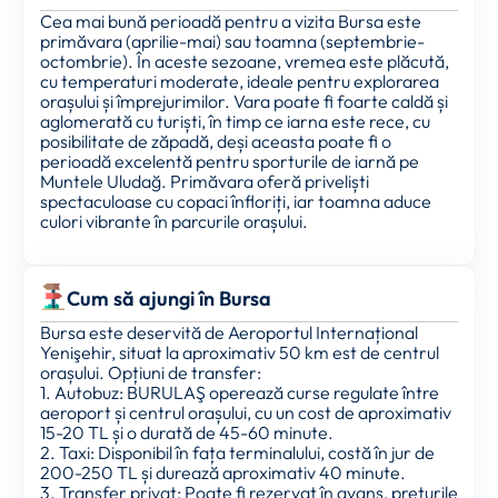
Cea mai bună perioadă pentru a vizita Bursa este
primăvara (aprilie-mai) sau toamna (septembrie-
octombrie). În aceste sezoane, vremea este plăcută,
cu temperaturi moderate, ideale pentru explorarea
orașului și împrejurimilor. Vara poate fi foarte caldă și
aglomerată cu turiști, în timp ce iarna este rece, cu
posibilitate de zăpadă, deși aceasta poate fi o
perioadă excelentă pentru sporturile de iarnă pe
Muntele Uludağ. Primăvara oferă priveliști
spectaculoase cu copaci înfloriți, iar toamna aduce
culori vibrante în parcurile orașului.
Cum să ajungi în Bursa
Bursa este deservită de Aeroportul Internațional
Yenişehir, situat la aproximativ 50 km est de centrul
orașului. Opțiuni de transfer:
1. Autobuz: BURULAŞ operează curse regulate între
aeroport și centrul orașului, cu un cost de aproximativ
15-20 TL și o durată de 45-60 minute.
2. Taxi: Disponibil în fața terminalului, costă în jur de
200-250 TL și durează aproximativ 40 minute.
3. Transfer privat: Poate fi rezervat în avans, prețurile