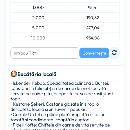
1.000
95,41
2.000
190,82
5.000
477,04
10.000
954,08
Convertește
Bucătăria locală
• İskender Kebap: Specialitatea culinară a Bursei,
constând în felii subțiri de carne de miel sau vită
servite pe pâine pita, acoperite cu sos de roșii și unt
topit.
• Kestane Şekeri: Castane glasate în sirop, o
delicatesă locală și un suvenir popular.
• Cantık: Un fel de pâine plată umplută cu carne
tocată și condimente, coaptă în cuptor.
• Pideli Köfte: Chiftele din carne de vită servite pe
pâine pita, stropite cu sos de roșii și unt.