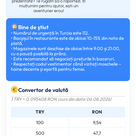
prezentate? Te rugăm să o raportezi. Îți
mulțumim pentru ajutor, ești un
aventurier erou!
Bine de ştiut
• Numărul de urgență în Turcia este 112.
• Bacșișul în restaurante este de obicei 10-15% din nota de
plată.
• Magazinele sunt deschise de obicei între 9:00 și 21:00,
cu o pauză posibilă la prânz.
• Este recomandat să negociați prețurile în bazaruri.
• Respectați codul vestimentar când vizitați moscheile –
haine decente și eșarfă pentru femei.
Convertor de valută
1 TRY ≈ 0.095408 RON (curs din data 06.08.2026)
TRY
RON
100
9,54
500
47,7