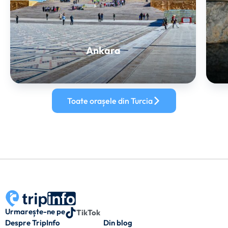
Ankara
Toate orașele din Turcia
Urmarește-ne pe
TikTok
Despre TripInfo
Din blog