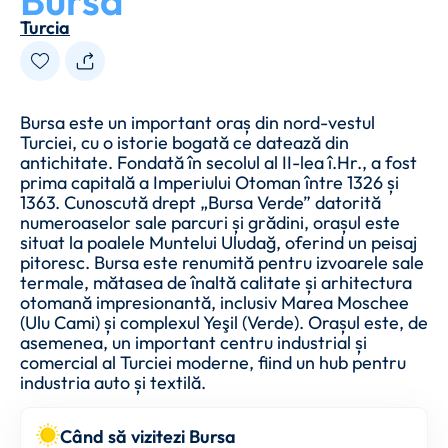
Bursa
Turcia
Bursa este un important oraș din nord-vestul
Turciei, cu o istorie bogată ce datează din
antichitate. Fondată în secolul al II-lea î.Hr., a fost
prima capitală a Imperiului Otoman între 1326 și
1363. Cunoscută drept „Bursa Verde” datorită
numeroaselor sale parcuri și grădini, orașul este
situat la poalele Muntelui Uludağ, oferind un peisaj
pitoresc. Bursa este renumită pentru izvoarele sale
termale, mătasea de înaltă calitate și arhitectura
otomană impresionantă, inclusiv Marea Moschee
(Ulu Cami) și complexul Yeşil (Verde). Orașul este, de
asemenea, un important centru industrial și
comercial al Turciei moderne, fiind un hub pentru
industria auto și textilă.
Când să vizitezi Bursa