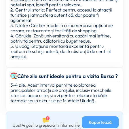
hoteluri spa, ideală pentru relaxare.
2. Centrul istoric: Perfect pentru accesul la atracții
turistice și atmosfera autentică, dar poate fi
aglomerat.
3. Nilüfer: Cartier modern cu numeroase opțiuni de
cazare, restaurante și facilități de shopping.
4. Görükle: Zonă universitară cu cazări mai ieftine,
potrivită pentru călătorii cu buget redus.
5. Uludağ: Stațiune montană excelentă pentru
iubitorii de schi și natură, dar la distanță de centrul
orașului.
Câte zile sunt ideale pentru a vizita Bursa ?
3-4 zile. Acest interval permite explorarea
principalelor atracții ale orașului, inclusiv moscheile
istorice, bazarurile, și o zi pentru relaxare la băile
termale sau o excursie pe Muntele Uludağ.
Raportează
Ups! Ai găsit o greșeală în informațiile