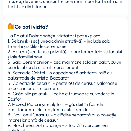
muzeu, devenind una dintre cele mai importante atracții
turistice din Istanbul.
Ce poti vizita?
La Palatul Dolmabahçe, vizitatorii pot explora:
1. Selamlık (secțiunea administrativă) – include sala
tronului și sălile de ceremonie
2. Harem (secțiunea privată) – apartamentele sultanului
și ale familiei sale
3. Sala Ceremoniilor – cea mai mare sală din palat, cu un
candelabru de cristal impresionant
4. Scara de Cristal – o capodoperă arhitecturală cu
balustrade de cristal Baccarat
5. Colecția de ceasuri – peste 60 de ceasuri valoroase
expuse în diferite camere
6. Grădinile palatului – peisaje frumoase cu vedere la
Bosfor
7. Muzeul Picturii și Sculpturii – găzduit în fostele
apartamente ale moștenitorului tronului
8. Pavilionul Ceasului – o clădire separată cu o colecție
impresionantă de ceasuri
9. Moscheea Dolmabahçe – situată în apropierea
palatului