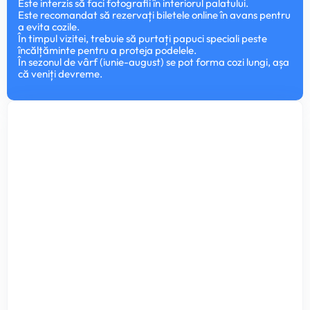
Este interzis să faci fotografii în interiorul palatului.
Este recomandat să rezervați biletele online în avans pentru
a evita cozile.
În timpul vizitei, trebuie să purtați papuci speciali peste
încălțăminte pentru a proteja podelele.
În sezonul de vârf (iunie-august) se pot forma cozi lungi, așa
că veniți devreme.