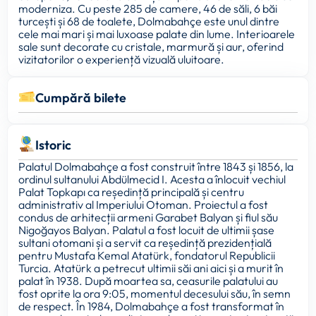
moderniza. Cu peste 285 de camere, 46 de săli, 6 băi
turcești și 68 de toalete, Dolmabahçe este unul dintre
cele mai mari și mai luxoase palate din lume. Interioarele
sale sunt decorate cu cristale, marmură și aur, oferind
vizitatorilor o experiență vizuală uluitoare.
Cumpără bilete
Istoric
Palatul Dolmabahçe a fost construit între 1843 și 1856, la
ordinul sultanului Abdülmecid I. Acesta a înlocuit vechiul
Palat Topkapı ca reședință principală și centru
administrativ al Imperiului Otoman. Proiectul a fost
condus de arhitecții armeni Garabet Balyan și fiul său
Nigoğayos Balyan. Palatul a fost locuit de ultimii șase
sultani otomani și a servit ca reședință prezidențială
pentru Mustafa Kemal Atatürk, fondatorul Republicii
Turcia. Atatürk a petrecut ultimii săi ani aici și a murit în
palat în 1938. După moartea sa, ceasurile palatului au
fost oprite la ora 9:05, momentul decesului său, în semn
de respect. În 1984, Dolmabahçe a fost transformat în