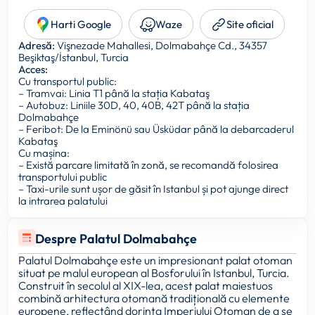
Harti Google
Waze
Site oficial
Adresă:
Vişnezade Mahallesi, Dolmabahçe Cd., 34357
Beşiktaş/İstanbul, Turcia
Acces:
Cu transportul public:
– Tramvai: Linia T1 până la stația Kabataş
– Autobuz: Liniile 30D, 40, 40B, 42T până la stația
Dolmabahçe
– Feribot: De la Eminönü sau Üsküdar până la debarcaderul
Kabataş
Cu mașina:
– Există parcare limitată în zonă, se recomandă folosirea
transportului public
– Taxi-urile sunt ușor de găsit în Istanbul și pot ajunge direct
la intrarea palatului
Despre Palatul Dolmabahçe
Palatul Dolmabahçe este un impresionant palat otoman
situat pe malul european al Bosforului în Istanbul, Turcia.
Construit în secolul al XIX-lea, acest palat maiestuos
combină arhitectura otomană tradițională cu elemente
europene, reflectând dorința Imperiului Otoman de a se