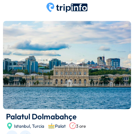
Palatul Dolmabahçe
Istanbul,
Turcia
Palat
3 ore