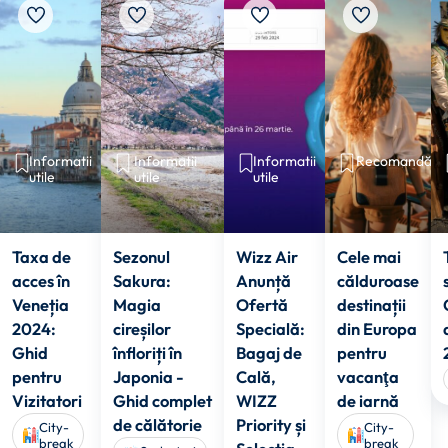
Informatii
Informatii
Informatii
Recomandări
utile
utile
utile
Taxa de
Sezonul
Wizz Air
Cele mai
acces în
Sakura:
Anunță
călduroase
Veneția
Magia
Ofertă
destinații
2024:
cireșilor
Specială:
din Europa
Ghid
înfloriți în
Bagaj de
pentru
pentru
Japonia -
Cală,
vacanţa
Vizitatori
Ghid complet
WIZZ
de iarnă
de călătorie
Priority și
City-
City-
break
break