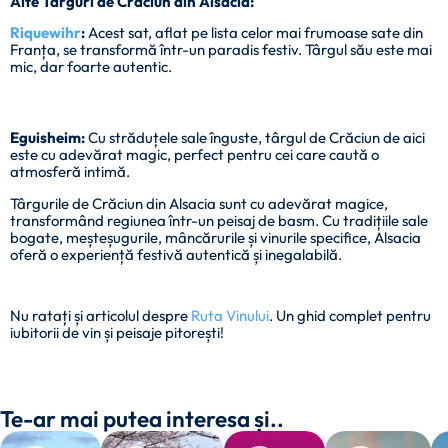
Alte Targuri de Craciun din Alsacia:
Riquewihr
:
Acest sat, aflat pe lista celor mai frumoase sate din
Franța, se transformă într-un paradis festiv. Târgul său este mai
mic, dar foarte autentic.
Eguisheim:
Cu străduțele sale înguste, târgul de Crăciun de aici
este cu adevărat magic, perfect pentru cei care caută o
atmosferă intimă.
Târgurile de Crăciun din Alsacia sunt cu adevărat magice,
transformând regiunea într-un peisaj de basm. Cu tradițiile sale
bogate, meșteșugurile, mâncărurile și vinurile specifice, Alsacia
oferă o experiență festivă autentică și inegalabilă.
Nu ratați și articolul despre
Ruta Vinului
. Un ghid complet pentru
iubitorii de vin și peisaje pitorești!
Te-ar mai putea interesa și..