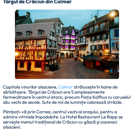
Târgul de Crăciun din Colmar
Capitala vinurilor alsaciene,
Colmar
strălucește în haine de
sărbătoare. Târgul de Crăciun are 5 amplasamente
fermecătoare în centrul istoric, precum Piața Koïfhus cu caruselul
său vechi de secole. Sute de mii de luminițe colorează străzile.
Plimbați-vă prin Carrea, centrul vechi al orașului, pentru a
admira vitrinele împodobite. La Hotel Restaurant Le Rapp se
servește meniul tradițional de Crăciun cu gâscă și cozonaci
alsacieni.