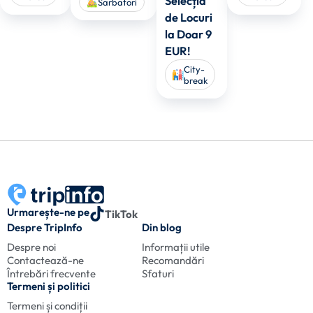
Selecția
Sarbatori
de Locuri
la Doar 9
EUR!
City-
break
Urmarește-ne pe
TikTok
Despre TripInfo
Din blog
Despre noi
Informații utile
Contactează-ne
Recomandări
Întrebări frecvente
Sfaturi
Termeni și politici
Termeni și condiții