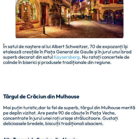
În satul de naștere al lui Albert Schweitzer, 70 de expozanți își
etalează creațiile în Piața General de Gaulle și în jurul unui brad
superb decorat din satul
Kaysersberg
. Nu ratați concertele de
colinde în biserici și produsele tradiționale din regiune.
Târgul de Crăciun din Mulhouse
Mai puțin turistic,dar la fel de superb, târgul din Mulhouse merită
pe deplin vizitat. Are peste 90 de căsuțe în Piața Veche,
concentrate în jurul unei roți uriașe strălucitoare. Gustați
delicioasele bredele, biscuiții tradiționali alsacieni.