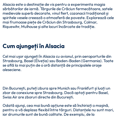
Alsacia este o destinație de vis pentru a experimenta magia
sărbătorilor de iarnă. Târgurile de Crăciun fermecătoare, satele
medievale superb decorate, vinul fiert, cozonacii tradiționali și
spiritele vesele creează o atmosferă de poveste. Explorează cele
mai frumoase piețe de Crăciun din Strasbourg, Colmar,
Riquewihr, Mulhouse și alte locuri încărcate de tradiție.
Cum ajungeți în Alsacia
Cel mai ușor ajungeți în Alsacia cu avionul, prin aeroporturile din
Strasbourg, Basel (Elveția) sau Baden-Baden (Germania). Toate
se află la mai puțin de o oră distanță de principalele orașe
aleseciene.
Din București, puteți zbura spre Munich sau Frankfurt și luați un
zbor de conexiune spre Strasbourg. Dacă optați pentru Basel,
Swiss Air are zboruri directe din București.
Odată ajunși, cea mai bună opțiune este să închiriați o mașină,
pentru a vă deplasa flexibil între târguri. Distanțele nu sunt mari,
iar drumurile sunt de bună calitate. De exemplu, de la