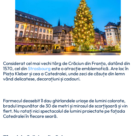
Considerat cel mai vechi târg de Crăciun din Franța, datând din
1570, cel din
Strasbourg
este o atracție emblematică. Are loc în
Piața Kleber și cea a Catedralei, unde zeci de căsuțe din lemn
vând delicatese, decorațiuni și cadouri.
Farmecul deosebit îl dau ghirlandele uriașe de lumini colorate,
bradul impunător de 30 de metri și mirosul de scorțișoară și vin
fiert. Nu ratați nici spectacolul de lumini proiectate pe fațada
Catedralei în fiecare seară.