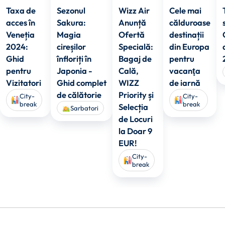
Taxa de
Sezonul
Wizz Air
Cele mai
acces în
Sakura:
Anunță
călduroase
Veneția
Magia
Ofertă
destinații
2024:
cireșilor
Specială:
din Europa
Ghid
înfloriți în
Bagaj de
pentru
pentru
Japonia -
Cală,
vacanţa
Vizitatori
Ghid complet
WIZZ
de iarnă
de călătorie
Priority și
City-
City-
break
break
Selecția
Sarbatori
de Locuri
la Doar 9
EUR!
City-
break