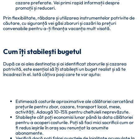
cazare preferate. Vei primi rapid informații despre
promoții și reduceri.
Prin flexibilitate, răbdare și utilizarea instrumentelor potrivite de
căutare, cu siguranță vei găsi zboruri și cazări la prețuri
convenabile pentru a-ți finanța vacanța mult visată.
Cum îți stabilești bugetul
După ce ai ales destinația și ai identificat zborurile și cazarea
potrivită, este esențial să îți stabilești un buget realist și să te
încadrezi în el. Iată câțiva pași care te vor ajuta:
Estimează costurile aproximative ale călătoriei cercetând
prețurile pentru zbor, cazare, transport local, mese,
activități. Adaugă 10-15% pentru cheltuieli neprevăzute.
Stabilește cât poți economisi lunar până la data călătoriei
pentru a acoperi costurile. Poți să faci mici sacrificii cum ar
fi redus ieșirile în oraș sau renunțat la anumite
abonamente.
Verifică dacă poți folosi punctele de loialitate acumulate la