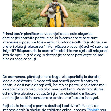
Primul pas în planificarea vacanței ideale este alegerea
destinației potrivite pentru tine. Ia în considerare care sunt
interesele și pasiunile tale – ești un iubitor de cultură și istorie, sau
preferi plaja și relaxarea? Ți-ar plăcea o vacanță activă sau una
liniștită? Răspunsurile la aceste întrebări te vor ajuta să micşorezi
lista de opțiuni și să alegi o destinație care se potrivește cel mai
bine cu ceea ce cauți.
De asemenea, gândește-te la bugetul disponibil și la durata
ideală a călătoriei. O vacanță mai scurtă poate fi potrivită
pentru o destinație apropiată, în timp ce pentru o călătorie mai
îndepărtată va trebui să aloci mai mult timp. Verifică costurile
estimative ale zborului, cazării și altor cheltuieli din fiecare
destinație luată în considerare pentru a te încadra în buget.
Poți căuta inspirație pentru destinații potrivite în funcție de
interesele tale în ghiduri de călătorie online, precum
TripInfo
sau