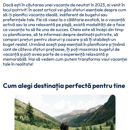
Dacă ești în căutarea unei vacanțe de neuitat în 2023, ai venit în
locul potrivit! În acest articol vei găsi sfaturi esențiale despre cum
să-ți planifici vacanța ideală, indiferent de bugetul sau
preferințele tale. Fie că visezi la o călătorie exotică, la o vacanță
activă sau la una relaxantă pe plajă, există modalități de a face
ca vacanța ta să fie una de succes. Cheia este să începi din timp
cu planificarea, să te informezi despre destinații potrivite, să
compari prețuri pentru zboruri și cazare și să îți stabilești un
buget realist. Urmând acești pași esențiali în planificare și ținând
cont de câteva sfaturi prețioase, îți poți maximiza bugetul de
vacanță și poți avea parte de o experiență relaxantă și
memorabilă. Hai să vedem cum putem transforma visul vacanței
tale în realitate!
Cum alegi destinația perfectă pentru tine