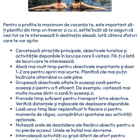
Pentru a profita la maximum de vacanța ta, este important să-
ți planifici din timp un itinerar zi cu zi, astfel încât să te asiguri că
vezi tot ce te interesează în destinația aleasă. Iată câteva sfaturi
care te vor ajuta:
Cercetează atracțiile principale, obiectivele turistice și
activitățile disponibile în locul pe care îl vizitezi. Fă-ți o listă
de locuri care te interesează.
Alocă mai mult timp pentru obiectivele importante și doar
1-2 ore pentru opriri mai scurte. Planifică zile mai puțin
încărcate alternând cu cele pline.
Grupează obiectivele aflate în aceeași zonă pentru
aceeași zi pentru a fi eficient. De exemplu, vizitează mai
multe muzee dintr-o zonă în aceeași zi.
Prevede timp suficient pentru transport între obiective.
Verifică distanțele și mijloacele de deplasare disponibile.
Lasă ceva timp liber neplanificat în fiecare zi pentru
momente de răgaz, cumpărături spontane sau activități
opționale.
Notează orele de deschidere ale fiecărui obiectiv pentru a
nu pierde accesul. Unele se închid mai devreme.
Intercalează activități cu grad diferit de efort pentru