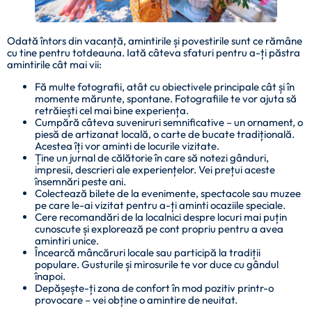
Odată întors din vacanță, amintirile și povestirile sunt ce rămâne
cu tine pentru totdeauna. Iată câteva sfaturi pentru a-ți păstra
amintirile cât mai vii:
Fă multe fotografii, atât cu obiectivele principale cât și în
momente mărunte, spontane. Fotografiile te vor ajuta să
retrăiești cel mai bine experiența.
Cumpără câteva suveniruri semnificative – un ornament, o
piesă de artizanat locală, o carte de bucate tradițională.
Acestea îți vor aminti de locurile vizitate.
Ține un jurnal de călătorie în care să notezi gânduri,
impresii, descrieri ale experiențelor. Vei prețui aceste
însemnări peste ani.
Colectează bilete de la evenimente, spectacole sau muzee
pe care le-ai vizitat pentru a-ți aminti ocaziile speciale.
Cere recomandări de la localnici despre locuri mai puțin
cunoscute și explorează pe cont propriu pentru a avea
amintiri unice.
Încearcă mâncăruri locale sau participă la tradiții
populare. Gusturile și mirosurile te vor duce cu gândul
înapoi.
Depășește-ți zona de confort în mod pozitiv printr-o
provocare – vei obține o amintire de neuitat.