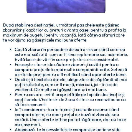
După stabilirea destinației, următorul pas cheie este găsirea
zborurilor și cazărilor cu prețuri avantajoase, pentru a profita la
maximum de bugetul pentru vacanță. Iată câteva sfaturi care
te vor ajuta să găsești cele mai bune oferte:
Caută zboruri în perioadele de extra-sezon când cererea
este mai scăzută, cum ar fi luna septembrie sau noiembrie.
Evită lunile de vârf în care prețurile cresc considerabil.
Folosește site-uri de căutare zboruri și cazări pentru a
compara prețurile la mai multe companii diferite. Setează
alerte de preț pentru a fi notificat când apar oferte bune.
Dacă ești flexibil cu datele, alege zilele de săptămână mai
puțin solicitate, cum ar fi marți, miercuri, joi – în loc de
weekend. De multe ori găsești prețuri mai bune.
Pentru cazare, evită proprietățile de top din destinație și
cauți hoteluri/hosteluri de 3 sau 4 stele cu recenzii bune ca
să faci economii.
Ia în considerare toate taxele și costurile ascunse când
compari oferte, nu doar prețul de bază al zborului sau
cazării. Unele oferte ieftine par atrăgătoare, dar au taxe
ascunse mari.
Abonează-te la newsletterele companiilor aeriene și de