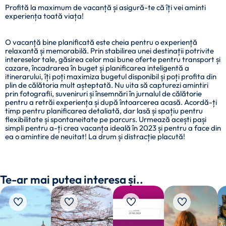
Profită la maximum de vacanță și asigură-te că îți vei aminti
experiența toată viața!
O vacanță bine planificată este cheia pentru o experiență
relaxantă și memorabilă. Prin stabilirea unei destinații potrivite
intereselor tale, găsirea celor mai bune oferte pentru transport și
cazare, încadrarea în buget și planificarea inteligentă a
itinerarului, îți poți maximiza bugetul disponibil și poți profita din
plin de călătoria mult așteptată. Nu uita să capturezi amintiri
prin fotografii, suveniruri și însemnări în jurnalul de călătorie
pentru a retrăi experiența și după întoarcerea acasă. Acordă-ți
timp pentru planificarea detaliată, dar lasă și spațiu pentru
flexibilitate și spontaneitate pe parcurs. Urmează acești pași
simpli pentru a-ți crea vacanța ideală în 2023 și pentru a face din
ea o amintire de neuitat! La drum și distracție placută!
Te-ar mai putea interesa și..