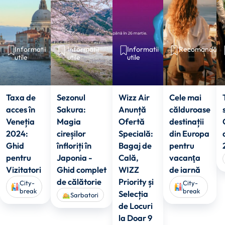
Informatii
Informatii
Informatii
Recomandări
utile
utile
utile
Taxa de
Sezonul
Wizz Air
Cele mai
acces în
Sakura:
Anunță
călduroase
Veneția
Magia
Ofertă
destinații
2024:
cireșilor
Specială:
din Europa
Ghid
înfloriți în
Bagaj de
pentru
pentru
Japonia -
Cală,
vacanţa
Vizitatori
Ghid complet
WIZZ
de iarnă
de călătorie
Priority și
City-
City-
break
break
Selecția
Sarbatori
de Locuri
la Doar 9