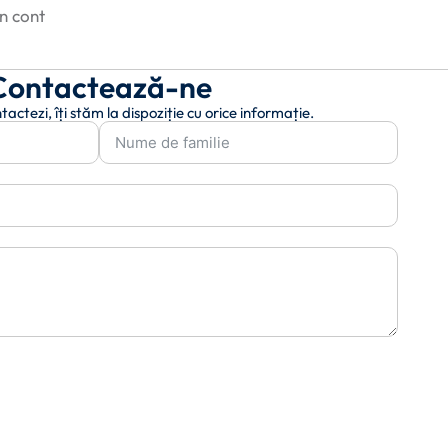
în cont
Contactează-ne
tactezi, îți stăm la dispoziție cu orice informație.