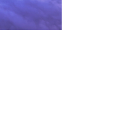
nfo
Din blog
Informații utile
-ne
Recomandări
cvente
Sfaturi