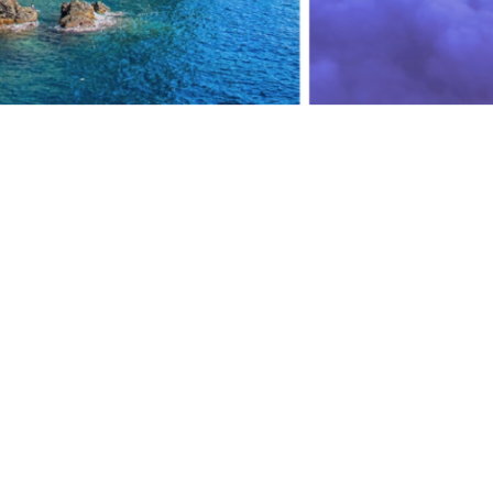
Despre TripI
Despre noi
Urmarește-ne pe
TikTok
Contactează
Întrebări fre