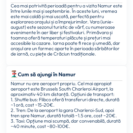
Cea mai potrivită perioadă pentru a vizita Namur este
între lunile mai și septembrie. În aceste luni, vremea
este mai caldă și mai uscată, perfectă pentru
explorarea orașului și a împrejurimilor. Vara (iunie-
august) este sezonul turistic de vârf, cu numeroase
evenimente în aer liber și festivaluri. Primăvara și
toamna oferă temperaturi plăcute și prețuri mai
accesibile la cazare. Iarna poate fi rece și umedă, dar
orașul are un farmec aparte în perioada sărbătorilor
de iarnă, cu piețe de Crăciun tradiționale.
Cum să ajungi în Namur
Namur nu are aeroport propriu. Cel mai apropiat
aeroport este Brussels South Charleroi Airport, la
aproximativ 40 km distanță. Opțiuni de transport:
1. Shuttle bus: Flibco oferă transferuri directe, durată
~1 oră, cost ~15-20€.
2. Tren: De la aeroport la gara Charleroi-Sud, apoi
tren spre Namur, durată totală ~1.5 ore, cost ~20€.
3. Taxi: Opțiune mai scumpă, dar convenabilă, durată
~40 minute, cost ~80-100€.