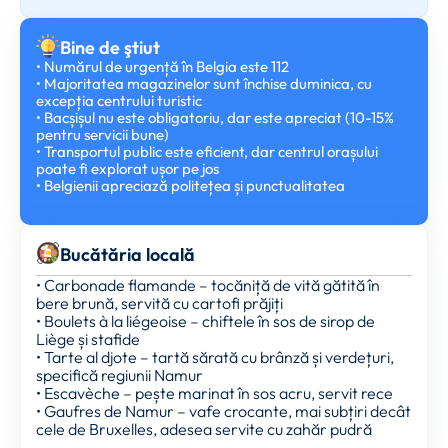
Bine de ştiut
• Numărul de urgență în Belgia este 112
• Majoritatea magazinelor sunt închise duminica, cu
excepția centrului turistic
• Bacșișul nu este obligatoriu, dar este apreciat (10-15%
pentru servicii bune)
• Transportul public este eficient, dar centrul orașului
poate fi explorat ușor pe jos
• Belgienii apreciază politețea și punctualitatea
Bucătăria locală
• Carbonade flamande – tocăniță de vită gătită în
bere brună, servită cu cartofi prăjiți
• Boulets à la liégeoise – chiftele în sos de sirop de
Liège și stafide
• Tarte al djote – tartă sărată cu brânză și verdețuri,
specifică regiunii Namur
• Escavèche – pește marinat în sos acru, servit rece
• Gaufres de Namur – vafe crocante, mai subțiri decât
cele de Bruxelles, adesea servite cu zahăr pudră