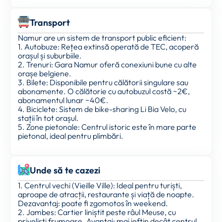
Transport
Namur are un sistem de transport public eficient:
1. Autobuze: Rețea extinsă operată de TEC, acoperă
orașul și suburbiile.
2. Trenuri: Gara Namur oferă conexiuni bune cu alte
orașe belgiene.
3. Bilete: Disponibile pentru călătorii singulare sau
abonamente. O călătorie cu autobuzul costă ~2€,
abonamentul lunar ~40€.
4. Biciclete: Sistem de bike-sharing Li Bia Velo, cu
stații în tot orașul.
5. Zone pietonale: Centrul istoric este în mare parte
pietonal, ideal pentru plimbări.
Unde să te cazezi
1. Centrul vechi (Vieille Ville): Ideal pentru turiști,
aproape de atracții, restaurante și viață de noapte.
Dezavantaj: poate fi zgomotos în weekend.
2. Jambes: Cartier liniștit peste râul Meuse, cu
priveliști frumoase. Avantaj: mai ieftin decât centrul.