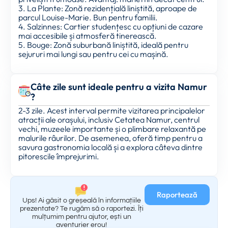
3. La Plante: Zonă rezidențială liniștită, aproape de
parcul Louise-Marie. Bun pentru familii.
4. Salzinnes: Cartier studențesc cu opțiuni de cazare
mai accesibile și atmosferă tinerească.
5. Bouge: Zonă suburbană liniștită, ideală pentru
sejururi mai lungi sau pentru cei cu mașină.
Câte zile sunt ideale pentru a vizita Namur
?
2-3 zile. Acest interval permite vizitarea principalelor
atracții ale orașului, inclusiv Cetatea Namur, centrul
vechi, muzeele importante și o plimbare relaxantă pe
malurile râurilor. De asemenea, oferă timp pentru a
savura gastronomia locală și a explora câteva dintre
pitorescile împrejurimi.
Raportează
Ups! Ai găsit o greșeală în informațiile
prezentate? Te rugăm să o raportezi. Îți
mulțumim pentru ajutor, ești un
aventurier erou!