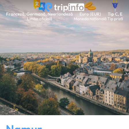
Franceză, Germană, Neerlandeză
Euro (EUR)
Tip C, E
Limba oficială
Moneda națională
Tip priză