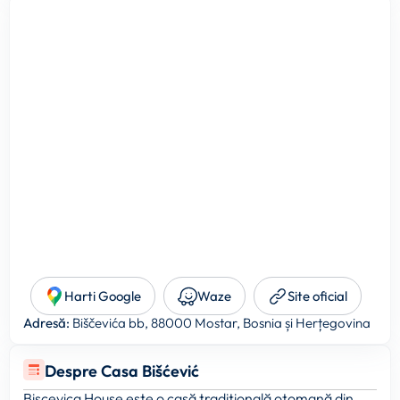
Harti Google
Waze
Site oficial
Adresă:
Biščevića bb, 88000 Mostar, Bosnia și Herțegovina
Despre Casa Bišćević
Biscevica House este o casă tradițională otomană din