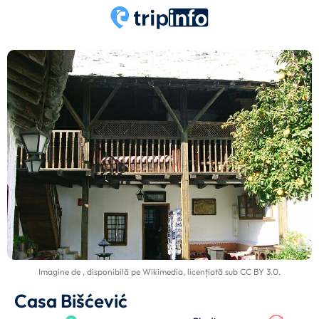
Imagine de
, disponibilă pe
Wikimedia
, licențiată sub
CC BY 3.0
.
Casa Bišćević