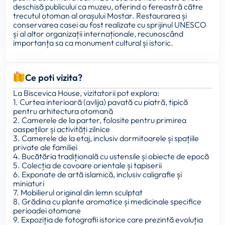
deschisă publicului ca muzeu, oferind o fereastră către
trecutul otoman al orașului Mostar. Restaurarea și
conservarea casei au fost realizate cu sprijinul UNESCO
și al altor organizații internaționale, recunoscând
importanța sa ca monument cultural și istoric.
Ce poti vizita?
La Biscevica House, vizitatorii pot explora:
1. Curtea interioară (avlija) pavată cu piatră, tipică
pentru arhitectura otomană
2. Camerele de la parter, folosite pentru primirea
oaspeților și activități zilnice
3. Camerele de la etaj, inclusiv dormitoarele și spațiile
private ale familiei
4. Bucătăria tradițională cu ustensile și obiecte de epocă
5. Colecția de covoare orientale și tapiserii
6. Exponate de artă islamică, inclusiv caligrafie și
miniaturi
7. Mobilierul original din lemn sculptat
8. Grădina cu plante aromatice și medicinale specifice
perioadei otomane
9. Expoziția de fotografii istorice care prezintă evoluția