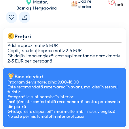
Cladire
Mostar,
1 oră
istorica
Bosnia şi Herţegovina
Prețuri
Adulți: aproximativ 5 EUR
Copii și studenți: aproximativ 2.5 EUR
Ghidaj în limba engleză: cost suplimentar de aproximativ
2-3 EUR per persoană
Bine de ştiut
Program de vizitare: zilnic 9:00-18:00
Este recomandată rezervarea în avans, mai ales în sezonul
turistic
Fotografiile sunt permise în interior
Încălțăminte confortabilă recomandată pentru pardoseala
din piatră
Ghidajul este disponibil în mai multe limbi, inclusiv engleză
Nu este permis fumatul în interiorul casei