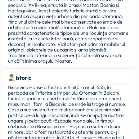
secolul al XVII-lea, situată în orașul Mostar, Bosnia și
Herțegovina. Acest obiectiv turistic oferă o privire
autentică asupra vieții urbane din perioada otomană,
fiind unul dintre cele mai bine conservate exemple de
arhitectură rezidențială otomană din Balcani. Casa
prezintă caracteristicile tipice ale unei locuințe otomane
înstărite, cu o curte interioară, camere spațioase și
decorațiuni elaborate. Vizitatorii pot admira mobilierul
original, obiectele de uz casnic și arta islamică
tradițională, oferind o experiență culturală și istorică
unică în inima orașului Mostar.
Istoric
Biscevica House a fost construită în anul 1635, în
perioada de înflorire a Imperiului Otoman în Balcani.
Inițial, a aparținut unei familii înstărite de comercianți
musulmani, familia Biscevic, de unde își trage și numele.
Casa a supraviețuit mai multor conflicte și schimbări
politice de-a lungul secolelor, inclusiv ocupației austro-
ungare și celor două războaie mondiale. În timpul
războiului din Bosnia din anii ’90, casa a suferit daune
minore, dar a fost restaurată cu atenție pentru a-și
păstra autenticitatea. În 2005, Biscevica House a fost