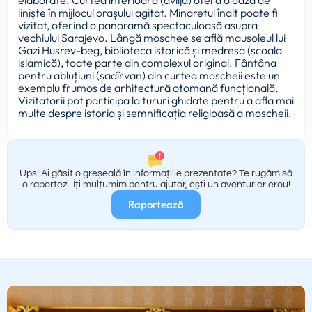
liniște în mijlocul orașului agitat. Minaretul înalt poate fi
vizitat, oferind o panoramă spectaculoasă asupra
vechiului Sarajevo. Lângă moschee se află mausoleul lui
Gazi Husrev-beg, biblioteca istorică și medresa (școala
islamică), toate parte din complexul original. Fântâna
pentru abluțiuni (șadîrvan) din curtea moscheii este un
exemplu frumos de arhitectură otomană funcțională.
Vizitatorii pot participa la tururi ghidate pentru a afla mai
multe despre istoria și semnificația religioasă a moscheii.
Ups! Ai găsit o greșeală în informațiile prezentate? Te rugăm să
o raportezi. Îți mulțumim pentru ajutor, ești un aventurier erou!
Raportează