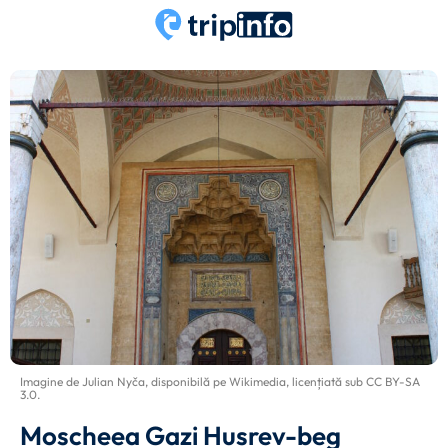
Imagine de
Julian Nyča
, disponibilă pe
Wikimedia
, licențiată sub
CC BY-SA
3.0
.
Moscheea Gazi Husrev-beg