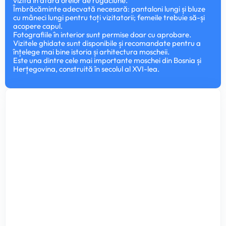
vizita în afara orelor de rugăciune.
Îmbrăcăminte adecvată necesară: pantaloni lungi și bluze
cu mâneci lungi pentru toți vizitatorii; femeile trebuie să-și
acopere capul.
Fotografiile în interior sunt permise doar cu aprobare.
Vizitele ghidate sunt disponibile și recomandate pentru a
înțelege mai bine istoria și arhitectura moscheii.
Este una dintre cele mai importante moschei din Bosnia și
Herțegovina, construită în secolul al XVI-lea.