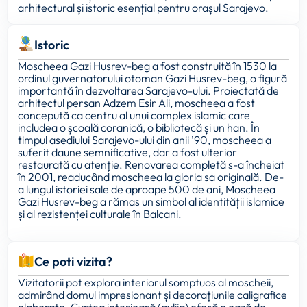
arhitectural și istoric esențial pentru orașul Sarajevo.
Istoric
Moscheea Gazi Husrev-beg a fost construită în 1530 la
ordinul guvernatorului otoman Gazi Husrev-beg, o figură
importantă în dezvoltarea Sarajevo-ului. Proiectată de
arhitectul persan Adzem Esir Ali, moscheea a fost
concepută ca centru al unui complex islamic care
includea o școală coranică, o bibliotecă și un han. În
timpul asediului Sarajevo-ului din anii ’90, moscheea a
suferit daune semnificative, dar a fost ulterior
restaurată cu atenție. Renovarea completă s-a încheiat
în 2001, readucând moscheea la gloria sa originală. De-
a lungul istoriei sale de aproape 500 de ani, Moscheea
Gazi Husrev-beg a rămas un simbol al identității islamice
și al rezistenței culturale în Balcani.
Ce poti vizita?
Vizitatorii pot explora interiorul somptuos al moscheii,
admirând domul impresionant și decorațiunile caligrafice
elaborate. Curtea interioară (avlija) oferă o oază de