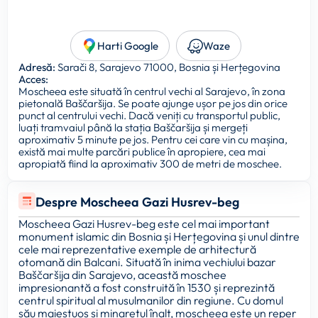
Harti Google
Waze
Adresă:
Sarači 8, Sarajevo 71000, Bosnia și Herțegovina
Acces:
Moscheea este situată în centrul vechi al Sarajevo, în zona
pietonală Baščaršija. Se poate ajunge ușor pe jos din orice
punct al centrului vechi. Dacă veniți cu transportul public,
luați tramvaiul până la stația Baščaršija și mergeți
aproximativ 5 minute pe jos. Pentru cei care vin cu mașina,
există mai multe parcări publice în apropiere, cea mai
apropiată fiind la aproximativ 300 de metri de moschee.
Despre Moscheea Gazi Husrev-beg
Moscheea Gazi Husrev-beg este cel mai important
monument islamic din Bosnia și Herțegovina și unul dintre
cele mai reprezentative exemple de arhitectură
otomană din Balcani. Situată în inima vechiului bazar
Baščaršija din Sarajevo, această moschee
impresionantă a fost construită în 1530 și reprezintă
centrul spiritual al musulmanilor din regiune. Cu domul
său maiestuos și minaretul înalt, moscheea este un reper