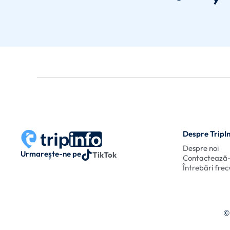
Despre TripI
Despre noi
Urmarește-ne pe
TikTok
Contactează
Întrebări fre
©