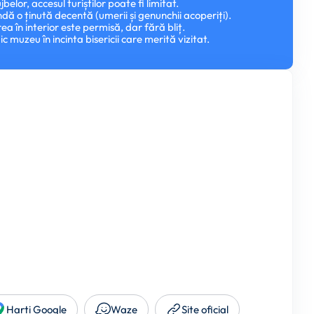
ujbelor, accesul turiștilor poate fi limitat.
ă o ținută decentă (umerii și genunchii acoperiți).
ea în interior este permisă, dar fără bliț.
c muzeu în incinta bisericii care merită vizitat.
Harti Google
Waze
Site oficial