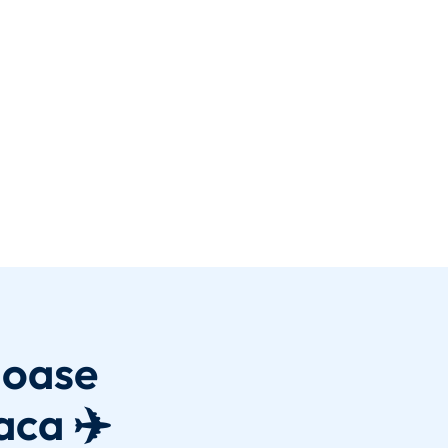
joase
aca ✈️