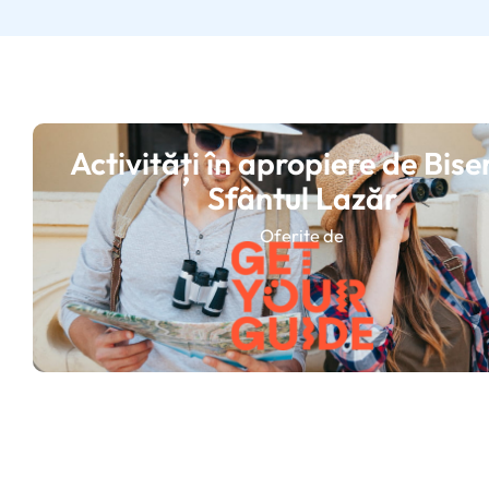
Activități în apropiere de Bise
Sfântul Lazăr
Oferite de