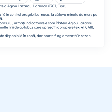
teia Agiou Lazarou, Larnaca 6301, Cipru
 află în centrul orașului Larnaca, la câteva minute de mers pe
ă.
 orașului, urmați indicatoarele spre Plateia Agiou Lazarou.
ulte linii de autobuz care opresc în apropiere (ex: 417, 418,
te disponibilă în zonă, dar poate fi aglomerată în sezonul