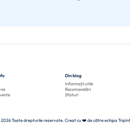
nfo
Din blog
Informații utile
-ne
Recomandări
cvente
Sfaturi
 2026 Toate drepturile rezervate. Creat cu
❤️ de către echipa TripIn