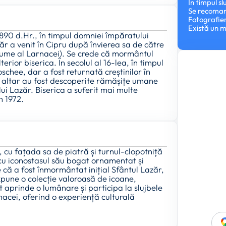
În timpul sl
Se recomand
Fotografier
Există un mi
i 890 d.Hr., în timpul domniei împăratului
zăr a venit în Cipru după învierea sa de către
ul nume al Larnacei). Se crede că mormântul
erior biserica. În secolul al 16-lea, în timpul
chee, dar a fost returnată creștinilor în
ub altar au fost descoperite rămășițe umane
ui Lazăr. Biserica a suferit mai multe
n 1972.
i, cu fațada sa de piatră și turnul-clopotniță
l cu iconostasul său bogat ornamentat și
e că a fost înmormântat inițial Sfântul Lazăr,
expune o colecție valoroasă de icoane,
ot aprinde o lumânare și participa la slujbele
rnacei, oferind o experiență culturală