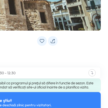
:30 - 12:30
ibil ca programul şi preţul să difere în funcție de sezon. Este
at să verificați site-ul oficial înainte de a planifica vizita.
e ştiut
e deschisă zilnic pentru vizitatori.