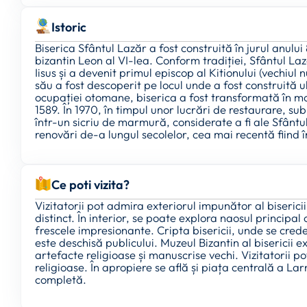
Istoric
Biserica Sfântul Lazăr a fost construită în jurul anulu
bizantin Leon al VI-lea. Conform tradiției, Sfântul La
Iisus și a devenit primul episcop al Kitionului (vechi
său a fost descoperit pe locul unde a fost construită ult
ocupației otomane, biserica a fost transformată în mos
1589. În 1970, în timpul unor lucrări de restaurare, s
într-un sicriu de marmură, considerate a fi ale Sfântul
renovări de-a lungul secolelor, cea mai recentă fiind î
Ce poti vizita?
Vizitatorii pot admira exteriorul impunător al biserici
distinct. În interior, se poate explora naosul principa
frescele impresionante. Cripta bisericii, unde se cred
este deschisă publicului. Muzeul Bizantin al bisericii 
artefacte religioase și manuscrise vechi. Vizitatorii p
religioase. În apropiere se află și piața centrală a La
completă.