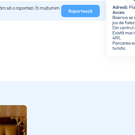
Adresă:
Pla
găm să o raportezi. Îți mulțumim
Raportează
Acces:
Biserica se
jos de falez
Din centrul
Există mai m
419).
Parcarea es
turistic.