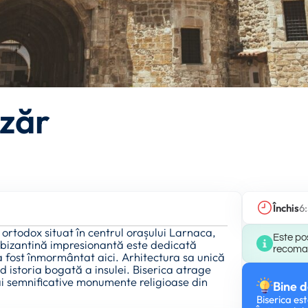
azăr
Închis
6
 ortodox situat în centrul orașului Larnaca,
Este pos
ă bizantină impresionantă este dedicată
recomand
a fost înmormântat aici. Arhitectura sa unică
d istoria bogată a insulei. Biserica atrage
 mai semnificative monumente religioase din
Bine d
Biserica est