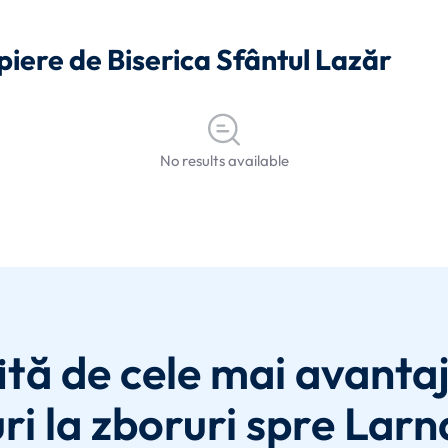
opiere de Biserica Sfântul Lazăr
No results available
ită de cele mai avanta
ri la zboruri spre Larn