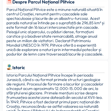
Despre Parcul Național Plitvice
Parcul Național Plitvice este o minune naturală situată în
centrul Croației, renumit pentru cascadele sale
spectaculoase și lacurile de un albastru-turcoaz. Acest
paradis natural se întinde pe o suprafață de 296,85 km² și
este format din 16 lacuri interconectate prin cascade.
Peisajul unic al parcului, cu păduri dense, formațiuni
carstice și o biodiversitate remarcabilă, atrage anual
peste un milion de vizitatori. Declarat Patrimoniu
Mondial UNESCO în 1979, Plitvice oferă o experiență
unică de explorare a naturii prin intermediul potecilor și
podurilor de lemn care traversează lacurile și cascadele.
Istoric
Istoria Parcului Național Plitvice începe în perioada
Jurasică, când s-au format primele structuri geologice
ale regiunii. Procesul de formare a lacurilor și cascadelor
a început acum aproximativ 12.000-15.000 de ani, la
sfârșitul erei glaciare. Primele mențiuni scrise despre
frumusețea acestei zone datează din secolul al XVII-lea.
În 1949, Plitvice a fost declarat primul parc național din
Croația, recunoscându-se astfel valoarea sa naturală
unică. În timpul Războiului de Independență al Croației