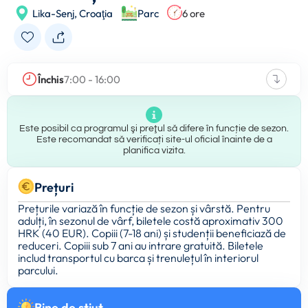
Lika-Senj,
Croaţia
Parc
6 ore
Închis
7:00 - 16:00
Este posibil ca programul şi preţul să difere în funcție de sezon.
Este recomandat să verificați site-ul oficial înainte de a
planifica vizita.
Prețuri
Prețurile variază în funcție de sezon și vârstă. Pentru
adulți, în sezonul de vârf, biletele costă aproximativ 300
HRK (40 EUR). Copiii (7-18 ani) și studenții beneficiază de
reduceri. Copiii sub 7 ani au intrare gratuită. Biletele
includ transportul cu barca și trenulețul în interiorul
parcului.
Bine de ştiut