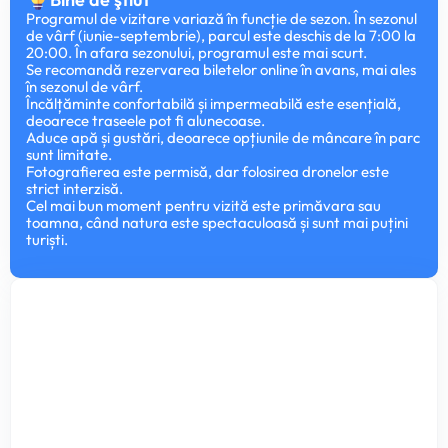
Programul de vizitare variază în funcție de sezon. În sezonul
de vârf (iunie-septembrie), parcul este deschis de la 7:00 la
20:00. În afara sezonului, programul este mai scurt.
Se recomandă rezervarea biletelor online în avans, mai ales
în sezonul de vârf.
Încălțăminte confortabilă și impermeabilă este esențială,
deoarece traseele pot fi alunecoase.
Aduce apă și gustări, deoarece opțiunile de mâncare în parc
sunt limitate.
Fotografierea este permisă, dar folosirea dronelor este
strict interzisă.
Cel mai bun moment pentru vizită este primăvara sau
toamna, când natura este spectaculoasă și sunt mai puțini
turiști.