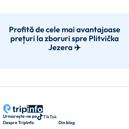
Profită de cele mai avantajoase
prețuri la zboruri spre Plitvička
Jezera ✈️
Urmarește-ne pe
TikTok
Despre TripInfo
Din blog