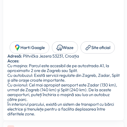
Harti Google
Waze
Site oficial
Adresă:
Plitvička Jezera 53231, Croația
Acces:
Cu mașina: Parcul este accesibil de pe autostrada A1, la
aproximativ 2 ore de Zagreb sau Split.
Cu autobuzul: Există servicii regulate din Zagreb, Zadar, Split
și alte orașe croate importante.
Cu avionul: Cel mai apropiat aeroport este Zadar (130 km),
urmat de Zagreb (140 km) și Split (240 km). De la aceste
aeroporturi, puteți închiria o mașină sau lua un autobuz
către parc.
În interiorul parcului, există un sistem de transport cu bărci
electrice și trenulețe pentru a facilita deplasarea între
diferitele zone.