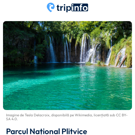
Imagine de
Tesla Delacroix
, disponibilă pe
Wikimedia
, licențiată sub
CC BY-
SA 4.0
.
Parcul Național Plitvice