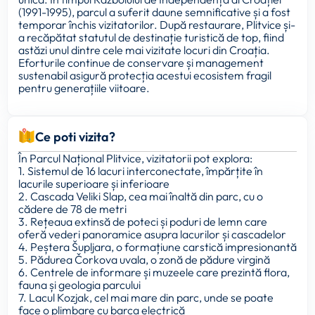
(1991-1995), parcul a suferit daune semnificative și a fost
temporar închis vizitatorilor. După restaurare, Plitvice și-
a recăpătat statutul de destinație turistică de top, fiind
astăzi unul dintre cele mai vizitate locuri din Croația.
Eforturile continue de conservare și management
sustenabil asigură protecția acestui ecosistem fragil
pentru generațiile viitoare.
Ce poti vizita?
În Parcul Național Plitvice, vizitatorii pot explora:
1. Sistemul de 16 lacuri interconectate, împărțite în
lacurile superioare și inferioare
2. Cascada Veliki Slap, cea mai înaltă din parc, cu o
cădere de 78 de metri
3. Rețeaua extinsă de poteci și poduri de lemn care
oferă vederi panoramice asupra lacurilor și cascadelor
4. Peștera Šupljara, o formațiune carstică impresionantă
5. Pădurea Čorkova uvala, o zonă de pădure virgină
6. Centrele de informare și muzeele care prezintă flora,
fauna și geologia parcului
7. Lacul Kozjak, cel mai mare din parc, unde se poate
face o plimbare cu barca electrică