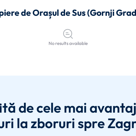
opiere de Orașul de Sus (Gornji Grad
No results available
ită de cele mai avanta
uri la zboruri spre Zag