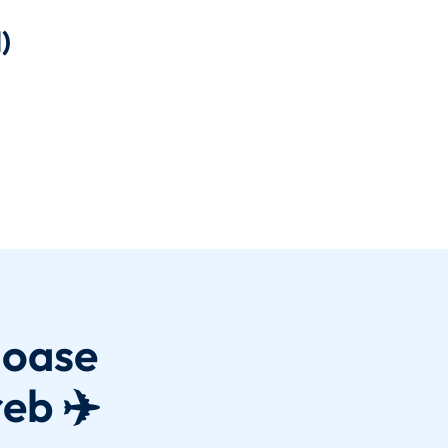
)
joase
reb ✈️