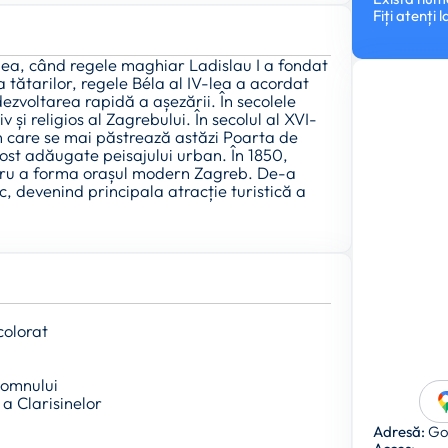
Fiți atenți
-lea, când regele maghiar Ladislau I a fondat
 tătarilor, regele Béla al IV-lea a acordat
dezvoltarea rapidă a așezării. În secolele
i religios al Zagrebului. În secolul al XVI-
din care se mai păstrează astăzi Poarta de
 fost adăugate peisajului urban. În 1850,
tru a forma orașul modern Zagreb. De-a
ic, devenind principala atracție turistică a
colorat
Domnului
a Clarisinelor
Adresă:
Gor