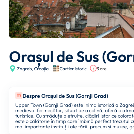
Orașul de Sus (Gor
Zagreb,
Croaţia
Cartier istoric
3 ore
Despre Orașul de Sus (Gornji Grad)
Upper Town (Gornji Grad) este inima istorică a Zagrebu
medieval fermecător, situat pe o colină, oferă o atmo
turistice. Cu străduțe pietruite, clădiri istorice col
este o călătorie în timp care îmbină perfect trecutul c
mai importante instituții ale țării, precum și muzee, ga