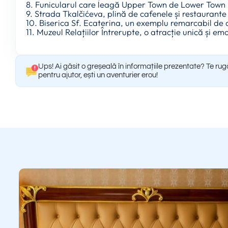
8. Funicularul care leagă Upper Town de Lower Town
9. Strada Tkalčićeva, plină de cafenele și restaurante 
10. Biserica Sf. Ecaterina, un exemplu remarcabil de
11. Muzeul Relațiilor Întrerupte, o atracție unică și e
Ups! Ai găsit o greșeală în informațiile prezentate? Te ru
pentru ajutor, ești un aventurier erou!