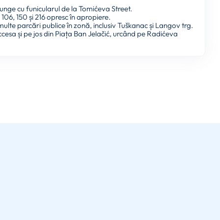
unge cu funicularul de la Tomićeva Street.
106, 150 și 216 opresc în apropiere.
multe parcări publice în zonă, inclusiv Tuškanac și Langov trg.
cesa și pe jos din Piața Ban Jelačić, urcând pe Radićeva