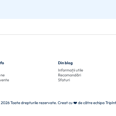
nfo
Din blog
Informații utile
-ne
Recomandări
cvente
Sfaturi
 2026 Toate drepturile rezervate. Creat cu
❤️ de către echipa TripIn