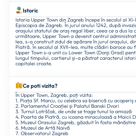
Istoric
Istoria Upper Town din Zagreb începe în secolul al XI
Episcopia de Zagreb. În jurul anului 1242, după invazia
orașului statutul de oraș regal liber, ceea ce a dus la 
următoare, Upper Town a devenit centrul administrativ ș
lea, s-a construit zidul de apărare în jurul orașului, 
Piatră. În secolul al XVII-lea, multe clădiri baroce au
Upper Town s-a unit cu Lower Town (Donji Grad) pen
lungul timpului, cartierul și-a păstrat caracterul istor
capitalei croate.
Ce poti vizita?
În Upper Town, Zagreb, poți vizita:
1. Piața Sf. Marcu, cu celebra sa biserică cu acoperiș 
2. Parlamentul Croației și Palatul Banski Dvori
3. Turnul Lotrščak, de unde se trage tunul la amiază
4. Poarta de Piatră, cu icoana miraculoasă a Maicii 
5. Muzeul Orasului Zagreb, găzduit în fosta mănăstire 
6. Muzeul de Artă Naivă
7. Observatorul Zagreb