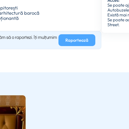
Acces:
Se poate aj
pitorești
Autobuzele 
 arhitectură barocă
Există mai 
moționantă
Se poate ac
Street.
găm să o raportezi. Îți mulțumim
Raportează