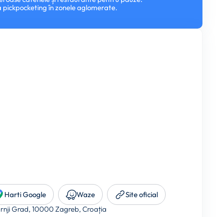
 la pickpocketing în zonele aglomerate.
Harti Google
Waze
Site oficial
nji Grad, 10000 Zagreb, Croația