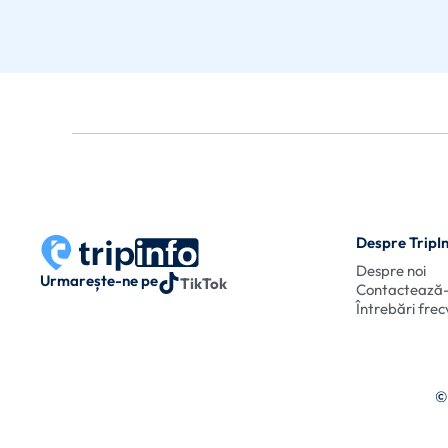
Despre TripI
Despre noi
Urmarește-ne pe
TikTok
Contactează
Întrebări fre
©