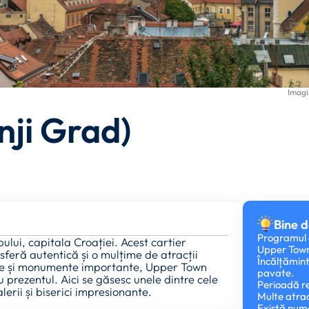
Imagi
nji Grad)
Bine d
Programul d
lui, capitala Croației. Acest cartier
Upper Tow
sferă autentică și o mulțime de atracții
Încălțămin
orate și monumente importante, Upper Town
pavate.
u prezentul. Aici se găsesc unele dintre cele
Perioadă r
lerii și biserici impresionante.
Multe atracț
Există num