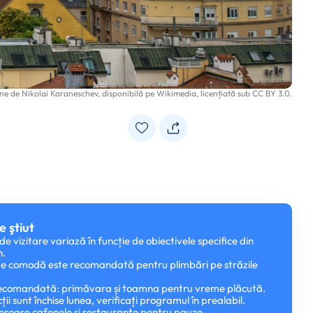
ne de
Nikolai Karaneschev
, disponibilă pe
Wikimedia
, licențiată sub
CC BY 3.0
.
e ştiut
e vizitare variază în funcție de obiectivele specifice din
n.
te comodă este recomandată pentru plimbări pe străzile
ecomandată: primăvara și toamna pentru vreme plăcută.
ii sunt închise lunea, verificați programul în prealabil.
eroase cafenele și restaurante pentru pauze.