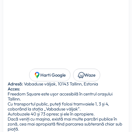
Harti Google
Waze
Adresă:
Vabaduse väljak, 10143 Tallinn, Estonia
Acces:
Freedom Square este ușor accesibilă în centrul orașului
Tallinn.
Cu transportul public, puteți folosi tramvaiele 1, 3 și 4,
coborând la stația „Vabaduse väljak”.
Autobuzele 40 și 73 opresc și ele în apropiere.
Dacă veniți cu mașina, există mai multe parcări publice în
zonă, cea mai apropiată fiind parcarea subterană chiar sub
piață.