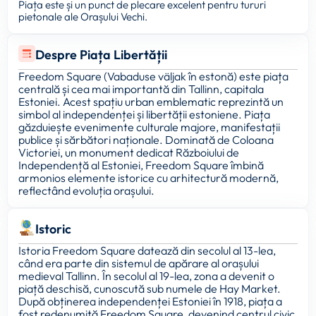
Piața este și un punct de plecare excelent pentru tururi
pietonale ale Orașului Vechi.
Despre Piața Libertății
Freedom Square (Vabaduse väljak în estonă) este piața
centrală și cea mai importantă din Tallinn, capitala
Estoniei. Acest spațiu urban emblematic reprezintă un
simbol al independenței și libertății estoniene. Piața
găzduiește evenimente culturale majore, manifestații
publice și sărbători naționale. Dominată de Coloana
Victoriei, un monument dedicat Războiului de
Independență al Estoniei, Freedom Square îmbină
armonios elemente istorice cu arhitectură modernă,
reflectând evoluția orașului.
Istoric
Istoria Freedom Square datează din secolul al 13-lea,
când era parte din sistemul de apărare al orașului
medieval Tallinn. În secolul al 19-lea, zona a devenit o
piață deschisă, cunoscută sub numele de Hay Market.
După obținerea independenței Estoniei în 1918, piața a
fost redenumită Freedom Square, devenind centrul civic