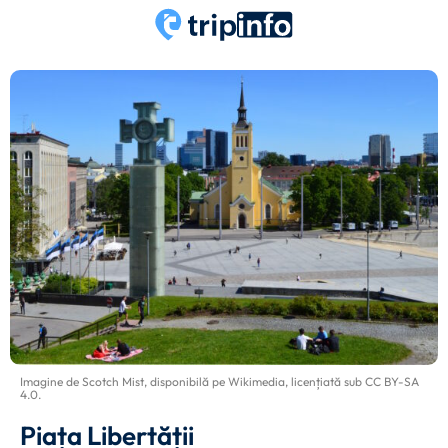
Imagine de
Scotch Mist
, disponibilă pe
Wikimedia
, licențiată sub
CC BY-SA
4.0
.
Piața Libertății