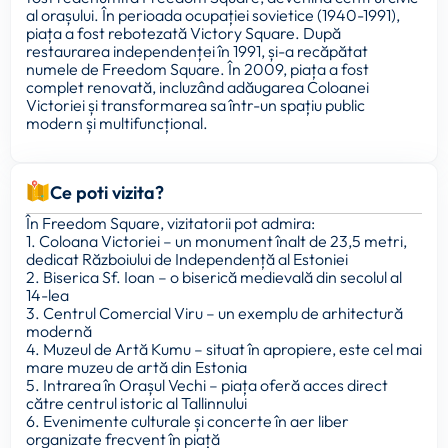
al orașului. În perioada ocupației sovietice (1940-1991),
piața a fost rebotezată Victory Square. După
restaurarea independenței în 1991, și-a recăpătat
numele de Freedom Square. În 2009, piața a fost
complet renovată, incluzând adăugarea Coloanei
Victoriei și transformarea sa într-un spațiu public
modern și multifuncțional.
Ce poti vizita?
În Freedom Square, vizitatorii pot admira:
1. Coloana Victoriei – un monument înalt de 23,5 metri,
dedicat Războiului de Independență al Estoniei
2. Biserica Sf. Ioan – o biserică medievală din secolul al
14-lea
3. Centrul Comercial Viru – un exemplu de arhitectură
modernă
4. Muzeul de Artă Kumu – situat în apropiere, este cel mai
mare muzeu de artă din Estonia
5. Intrarea în Orașul Vechi – piața oferă acces direct
către centrul istoric al Tallinnului
6. Evenimente culturale și concerte în aer liber
organizate frecvent în piață