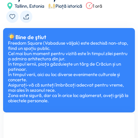
Tallinn,
Estonia
Piață istorică
1 oră
Bine de ştiut
Freedom Square (Vabaduse väljak) este deschisă non-stop,
fiind un spațiu public.
Cel mai bun moment pentru vizită este în timpul zilei pentru
a admira arhitectura din jur.
În timpul iernii, piața găzduiește un târg de Crăciun și un
patinoar.
În timpul verii, aici au loc diverse evenimente culturale și
concerte.
Asigurați-vă că sunteți îmbrăcați adecvat pentru vreme,
mai ales în sezonul rece.
Zona este sigură, dar ca în orice loc aglomerat, aveți grijă la
obiectele personale.