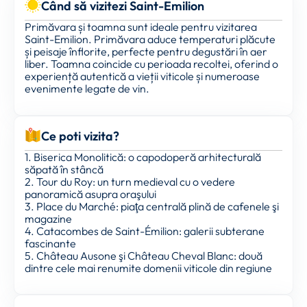
Când să vizitezi Saint-Emilion
Primăvara și toamna sunt ideale pentru vizitarea
Saint-Emilion. Primăvara aduce temperaturi plăcute
și peisaje înflorite, perfecte pentru degustări în aer
liber. Toamna coincide cu perioada recoltei, oferind o
experiență autentică a vieții viticole și numeroase
evenimente legate de vin.
Ce poti vizita?
1. Biserica Monolitică: o capodoperă arhitecturală
săpată în stâncă
2. Tour du Roy: un turn medieval cu o vedere
panoramică asupra oraşului
3. Place du Marché: piaţa centrală plină de cafenele şi
magazine
4. Catacombes de Saint-Émilion: galerii subterane
fascinante
5. Château Ausone şi Château Cheval Blanc: două
dintre cele mai renumite domenii viticole din regiune