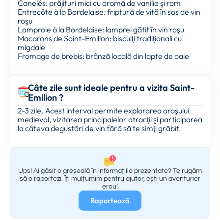
Canelés: prăjituri mici cu aromă de vanilie şi rom
Entrecôte à la Bordelaise: friptură de vită în sos de vin
roşu
Lamproie à la Bordelaise: lamprei gătit în vin roşu
Macarons de Saint-Emilion: biscuiţi tradiţionali cu
migdale
Fromage de brebis: brânză locală din lapte de oaie
Câte zile sunt ideale pentru a vizita Saint-
Emilion ?
2-3 zile. Acest interval permite explorarea oraşului
medieval, vizitarea principalelor atracţii şi participarea
la câteva degustări de vin fără să te simţi grăbit.
Ups! Ai găsit o greșeală în informațiile prezentate? Te rugăm
să o raportezi. Îți mulțumim pentru ajutor, ești un aventurier
erou!
Raportează