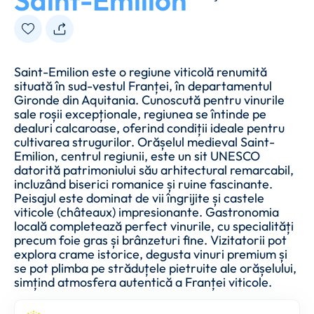
Saint-Emilion
Saint-Emilion este o regiune viticolă renumită
situată în sud-vestul Franței, în departamentul
Gironde din Aquitania. Cunoscută pentru vinurile
sale roșii excepționale, regiunea se întinde pe
dealuri calcaroase, oferind condiții ideale pentru
cultivarea strugurilor. Orășelul medieval Saint-
Emilion, centrul regiunii, este un sit UNESCO
datorită patrimoniului său arhitectural remarcabil,
incluzând biserici romanice și ruine fascinante.
Peisajul este dominat de vii îngrijite și castele
viticole (châteaux) impresionante. Gastronomia
locală completează perfect vinurile, cu specialități
precum foie gras și brânzeturi fine. Vizitatorii pot
explora crame istorice, degusta vinuri premium și
se pot plimba pe străduțele pietruite ale orășelului,
simțind atmosfera autentică a Franței viticole.