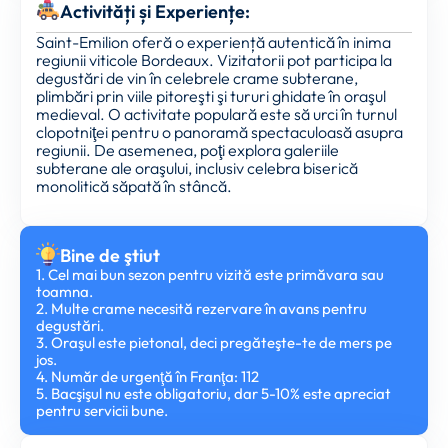
Activități și Experiențe:
Saint-Emilion oferă o experiență autentică în inima
regiunii viticole Bordeaux. Vizitatorii pot participa la
degustări de vin în celebrele crame subterane,
plimbări prin viile pitoreşti şi tururi ghidate în oraşul
medieval. O activitate populară este să urci în turnul
clopotniţei pentru o panoramă spectaculoasă asupra
regiunii. De asemenea, poţi explora galeriile
subterane ale oraşului, inclusiv celebra biserică
monolitică săpată în stâncă.
Bine de ştiut
1. Cel mai bun sezon pentru vizită este primăvara sau
toamna.
2. Multe crame necesită rezervare în avans pentru
degustări.
3. Oraşul este pietonal, deci pregăteşte-te de mers pe
jos.
4. Număr de urgenţă în Franţa: 112
5. Bacşişul nu este obligatoriu, dar 5-10% este apreciat
pentru servicii bune.