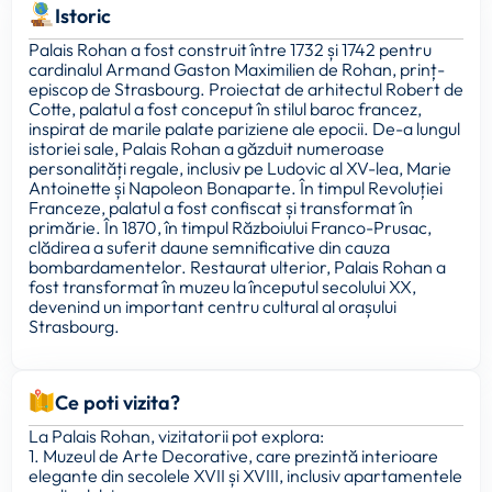
Istoric
Palais Rohan a fost construit între 1732 și 1742 pentru
cardinalul Armand Gaston Maximilien de Rohan, prinț-
episcop de Strasbourg. Proiectat de arhitectul Robert de
Cotte, palatul a fost conceput în stilul baroc francez,
inspirat de marile palate pariziene ale epocii. De-a lungul
istoriei sale, Palais Rohan a găzduit numeroase
personalități regale, inclusiv pe Ludovic al XV-lea, Marie
Antoinette și Napoleon Bonaparte. În timpul Revoluției
Franceze, palatul a fost confiscat și transformat în
primărie. În 1870, în timpul Războiului Franco-Prusac,
clădirea a suferit daune semnificative din cauza
bombardamentelor. Restaurat ulterior, Palais Rohan a
fost transformat în muzeu la începutul secolului XX,
devenind un important centru cultural al orașului
Strasbourg.
Ce poti vizita?
La Palais Rohan, vizitatorii pot explora:
1. Muzeul de Arte Decorative, care prezintă interioare
elegante din secolele XVII și XVIII, inclusiv apartamentele