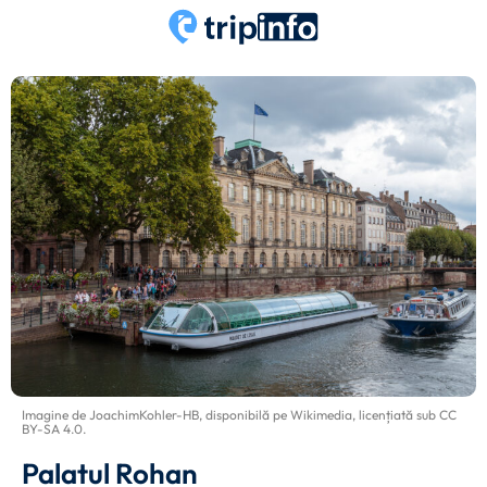
Imagine de
JoachimKohler-HB
, disponibilă pe
Wikimedia
, licențiată sub
CC
BY-SA 4.0
.
Palatul Rohan