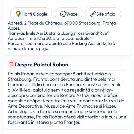
Harti Google
Waze
Site oficial
Adresă:
2 Place du Château, 67000 Strasbourg, Franța
Acces:
Tramvai: liniile A și D, stația „Langstross Grand’Rue”
Autobuz: liniile 10 și 30, stația „Cathédrale”
Parcare: cea mai apropiată este Parking Austerlitz, la 5
minute de mers pe jos
Despre Palatul Rohan
Palais Rohan este o capodoperă arhitecturală din
Strasbourg, Franța, considerată una dintre cele mai
frumoase clădiri baroce din Europa. Construit în secolul
al XVIII-lea, palatul a servit ca reședință a prinților-
episcopi și cardinalilor de Rohan. Astăzi, acest edificiu
magnific adăpostește trei muzee importante: Muzeul de
Arte Decorative, Muzeul de Arte Frumoase și Muzeul
Arheologic. Cu fațada sa impunătoare și interioarele
somptuoase, Palais Rohan oferă vizitatorilor o incursiune
fascinantă în istoria și arta Franței.