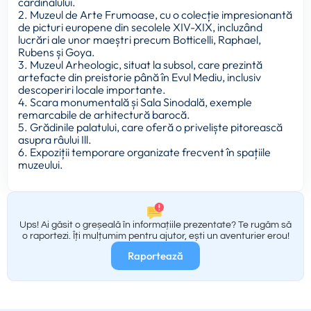
cardinalului.
2. Muzeul de Arte Frumoase, cu o colecție impresionantă
de picturi europene din secolele XIV-XIX, incluzând
lucrări ale unor maeștri precum Botticelli, Raphael,
Rubens și Goya.
3. Muzeul Arheologic, situat la subsol, care prezintă
artefacte din preistorie până în Evul Mediu, inclusiv
descoperiri locale importante.
4. Scara monumentală și Sala Sinodală, exemple
remarcabile de arhitectură barocă.
5. Grădinile palatului, care oferă o priveliște pitorească
asupra râului Ill.
6. Expoziții temporare organizate frecvent în spațiile
muzeului.
Ups! Ai găsit o greșeală în informațiile prezentate? Te rugăm să
o raportezi. Îți mulțumim pentru ajutor, ești un aventurier erou!
Raportează