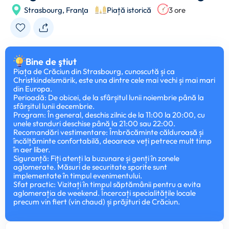
Strasbourg,
Franţa
Piață istorică
3 ore
Bine de ştiut
Piața de Crăciun din Strasbourg, cunoscută și ca
Christkindelsmärik, este una dintre cele mai vechi și mai mari
din Europa.
Perioadă: De obicei, de la sfârșitul lunii noiembrie până la
sfârșitul lunii decembrie.
Program: În general, deschis zilnic de la 11:00 la 20:00, cu
unele standuri deschise până la 21:00 sau 22:00.
Recomandări vestimentare: Îmbrăcăminte călduroasă și
încălțăminte confortabilă, deoarece veți petrece mult timp
în aer liber.
Siguranță: Fiți atenți la buzunare și genți în zonele
aglomerate. Măsuri de securitate sporite sunt
implementate în timpul evenimentului.
Sfat practic: Vizitați în timpul săptămânii pentru a evita
aglomerația de weekend. Încercați specialitățile locale
precum vin fiert (vin chaud) și prăjituri de Crăciun.