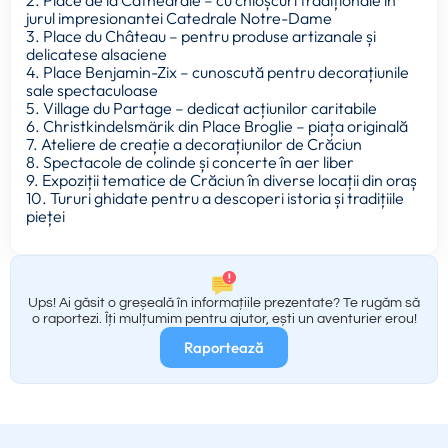
jurul impresionantei Catedrale Notre-Dame
3. Place du Château – pentru produse artizanale și
delicatese alsaciene
4. Place Benjamin-Zix – cunoscută pentru decorațiunile
sale spectaculoase
5. Village du Partage – dedicat acțiunilor caritabile
6. Christkindelsmärik din Place Broglie – piața originală
7. Ateliere de creație a decorațiunilor de Crăciun
8. Spectacole de colinde și concerte în aer liber
9. Expoziții tematice de Crăciun în diverse locații din oraș
10. Tururi ghidate pentru a descoperi istoria și tradițiile
pieței
Ups! Ai găsit o greșeală în informațiile prezentate? Te rugăm să
o raportezi. Îți mulțumim pentru ajutor, ești un aventurier erou!
Raportează