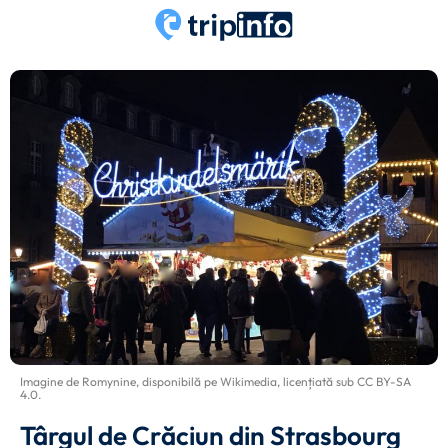
Imagine de
Romynine
, disponibilă pe
Wikimedia
, licențiată sub
CC BY-SA
4.0
.
Târgul de Crăciun din Strasbourg