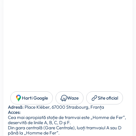
Harti Google
Waze
Site oficial
Adresă:
Place Kléber, 67000 Strasbourg, Franța
Acces:
Cea mai apropiată stație de tramvai este „Homme de Fer”,
deservită de liniile A, B, C, D și F.
Din gara centrală (Gare Centrale), luați tramvaiul A sau D
până la „Homme de Fer”.