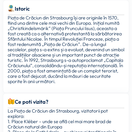
Istoric
Piața de Crăciun din Strasbourg își are originile în 1570,
fiind una dintre cele mai vechi din Europa. Inițial numită
„Christkindelsmärik” (Piața Pruncului Iisus), aceasta a
fost creată ca o alternativă protestantă la sărbătorirea
Sfântului Nicolae. În timpul Revoluției Franceze, piața a
fost redenumită „Piața de Crăciun”. De-a lungul
secolelor, piața s-a extins și a evoluat, devenind un simbol
al tradițiilor alsaciene și un important punct de atracție
turistic. În 1992, Strasbourg s-a autoproclamat „Capitala
Crăciunului”, consolidându-și reputația internațională. În
2000, piața a fost amenințată de un complot terorist,
care a fost dejucat, ducând la măsuri de securitate
sporite în anii următori.
Ce poti vizita?
La Piața de Crăciun din Strasbourg, vizitatorii pot
explora:
1. Place Kléber – unde se află cel mai mare brad de
Crăciun natural din Europa
2. Place de la Cathédrale – cu chioșcuri tradiționale în