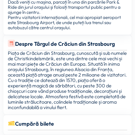
Dacă veniți cu mașina, parcați în una din parcările Park &
Ride din jurul orașului și folosiți transportul public pentru a
ajunge în centru.
Pentru vizitatorii internaționali, cel mai apropiat aeroport
este Strasbourg Airport, de unde puteți lua trenul sau
autobuzul către centrul orașului.
Despre Târgul de Crăciun din Strasbourg
Piața de Crăciun din Strasbourg, cunoscută și sub numele
de Christkindelsmärik, este una dintre cele mai vechi și
mai mari piețe de Crăciun din Europa. Situată în inima
orașului Strasbourg, în regiunea Alsacia din Franța,
această piață atrage anual peste 2 milioane de vizitatori.
Cu o tradiție ce datează din 1570, piața oferă o
experiență magică de sărbători, cu peste 300 de
chioșcuri care vând produse tradiționale, decorațiuni și
delicatese locale. Atmosfera festivă este completată de
luminile strălucitoare, colindele tradiționale și aroma
inconfundabilă a vinului fiert.
Cumpără bilete