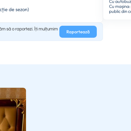
Cu autobuzul
Cu mașina: 
cție de sezon)
public din 
găm să o raportezi. Îți mulțumim
Raportează