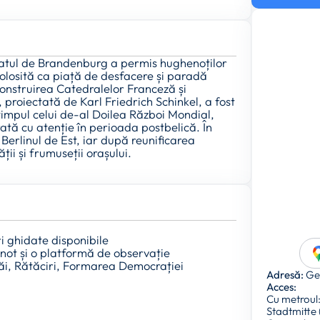
atul de Brandenburg a permis hughenoților
 folosită ca piață de desfacere și paradă
construirea Catedralelor Franceză și
 proiectată de Karl Friedrich Schinkel, a fost
 timpul celui de-al Doilea Război Mondial,
rată cu atenție în perioada postbelică. În
erlinul de Est, iar după reunificarea
ii și frumuseții orașului.
i ghidate disponibile
not și o platformă de observație
ăi, Rătăciri, Formarea Democrației
Adresă:
Gen
Acces:
Cu metroul:
Stadtmitte 