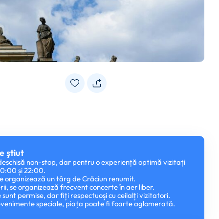
e ştiut
deschisă non-stop, dar pentru o experiență optimă vizitați
 10:00 și 22:00.
 se organizează un târg de Crăciun renumit.
rii, se organizează frecvent concerte în aer liber.
 sunt permise, dar fiți respectuoși cu ceilalți vizitatori.
u evenimente speciale, piața poate fi foarte aglomerată.