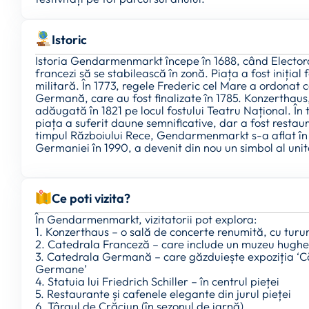
Istoric
Istoria Gendarmenmarkt începe în 1688, când Elector
francezi să se stabilească în zonă. Piața a fost inițial
militară. În 1773, regele Frederic cel Mare a ordonat 
Germană, care au fost finalizate în 1785. Konzerthaus,
adăugată în 1821 pe locul fostului Teatru Național. În
piața a suferit daune semnificative, dar a fost restau
timpul Războiului Rece, Gendarmenmarkt s-a aflat în B
Germaniei în 1990, a devenit din nou un simbol al unităț
Ce poti vizita?
În Gendarmenmarkt, vizitatorii pot explora:
1. Konzerthaus – o sală de concerte renumită, cu turur
2. Catedrala Franceză – care include un muzeu hughe
3. Catedrala Germană – care găzduiește expoziția ‘C
Germane’
4. Statuia lui Friedrich Schiller – în centrul pieței
5. Restaurante și cafenele elegante din jurul pieței
6. Târgul de Crăciun (în sezonul de iarnă)