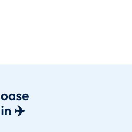
joase
in ✈️