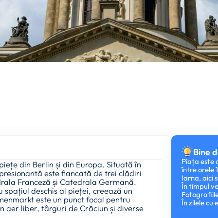
Bine d
Piața este 
țe din Berlin și din Europa. Situată în
între orele
presionantă este flancată de trei clădiri
Iarna, aici
drala Franceză și Catedrala Germană.
În timpul ve
 spațiul deschis al pieței, creează un
Fotografiile
enmarkt este un punct focal pentru
În zilele c
 aer liber, târguri de Crăciun și diverse