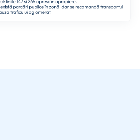
: liniile 147 și 265 opresc în apropiere.
există parcări publice în zonă, dar se recomandă transportul
cauza traficului aglomerat.