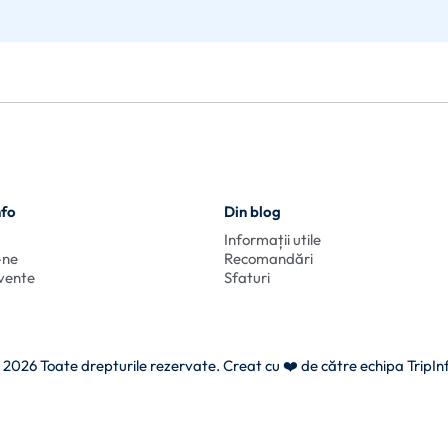
nfo
Din blog
Informații utile
-ne
Recomandări
cvente
Sfaturi
 2026 Toate drepturile rezervate. Creat cu
❤️ de către echipa TripIn