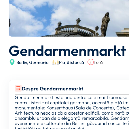
Gendarmenmarkt
Berlin,
Germania
Piață istorică
1 oră
Despre Gendarmenmarkt
Gendarmenmarkt este una dintre cele mai frumoase pie
centrul istoric al capitalei germane, această piață im
monumentale: Konzerthaus (Sala de Concerte), Cate
Arhitectura neoclasică a acestor edificii, combinată cu
ansamblu urban de o eleganță remarcabilă. Gendarm
evenimentele culturale din Berlin, găzduind concerte în
festivități pe tot parcursul anului.