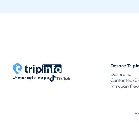
Despre TripI
Despre noi
Urmarește-ne pe
TikTok
Contactează
Întrebări fre
©