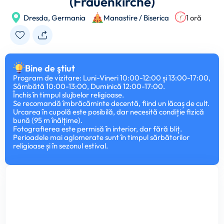
(Frauenkirche)
Dresda,
Germania
Manastire / Biserica
1 oră
Bine de ştiut
Program de vizitare: Luni-Vineri 10:00-12:00 și 13:00-17:00,
Sâmbătă 10:00-13:00, Duminică 12:00-17:00.
Închis în timpul slujbelor religioase.
Se recomandă îmbrăcăminte decentă, fiind un lăcaș de cult.
Urcarea în cupolă este posibilă, dar necesită condiție fizică
bună (95 m înălțime).
Fotografierea este permisă în interior, dar fără bliț.
Perioadele mai aglomerate sunt în timpul sărbătorilor
religioase și în sezonul estival.