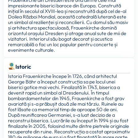
Frauenkirche din Dresden este una dintre cele mai
impresionante biserici baroce din Europa. Construită
inițial în secolul al XVIII-lea și reconstruită după cel de-al
Doilea Război Mondial, această catedrală luterană este
un simbol al rezilienței și reconcilierii. Cu domul său masiv
și arhitectura spectaculoasă, Frauenkirche domină
orizontul orașului Dresden și atrage anual sute de mii de
vizitatori. Interiorul său bogat decorat și acustica
remarcabilă o fac un loc popular pentru concerte și
evenimente culturale.
Istoric
Istoria Frauenkirche începe în 1726, când arhitectul
George Bähr a început construcția sa pe locul unei
biserici gotice mai vechi. Finalizată în 1743, biserica a
devenit rapid un simbol al Dresdenului. În timpul
bombardamentelor din 1945, Frauenkirche a fost grav
avariată și s-a prăbușit două zile mai târziu. Ruinele au
fost lăsate ca memorial timp de aproape 50 de ani.
După reunificarea Germaniei, s-a luat decizia de a
reconstrui biserica. Lucrările au început în 1994 și au fost
finalizate în 2005, folosind multe dintre pietrele originale
recuperate din ruine. Reconstrucția a costat aproximativ
180 de milioane de euro și a fost finanțată în mare parte