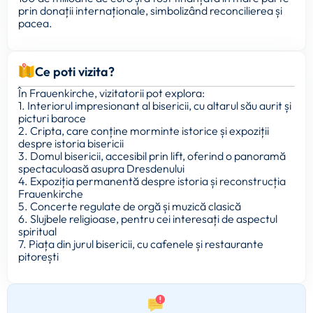
prin donații internaționale, simbolizând reconcilierea și
pacea.
Ce poti vizita?
În Frauenkirche, vizitatorii pot explora:
1. Interiorul impresionant al bisericii, cu altarul său aurit și
picturi baroce
2. Cripta, care conține morminte istorice și expoziții
despre istoria bisericii
3. Domul bisericii, accesibil prin lift, oferind o panoramă
spectaculoasă asupra Dresdenului
4. Expoziția permanentă despre istoria și reconstrucția
Frauenkirche
5. Concerte regulate de orgă și muzică clasică
6. Slujbele religioase, pentru cei interesați de aspectul
spiritual
7. Piața din jurul bisericii, cu cafenele și restaurante
pitorești