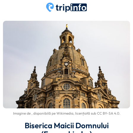
Imagine de
, disponibilă pe
Wikimedia
, licențiată sub
CC BY-SA 4.0
.
Biserica Maicii Domnului